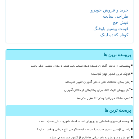
خرید و فروش خودرو
طراحی سایت
فیش حج
قیمت بیسیم باوفنگ
کوتاه کننده لینک
پربیننده ترین ها
پشتیبانی از دانش آموزان صدمه دیده میناب باید علمی و بدون شتاب زدگی باشد
کوچک ترین کشور جهان کجاست؟
زمان بندی امتحانات غائی دانش آموزان تغییر نمی کند
آغاز پویش کارت نشاط برای پشتیبانی از دانش آموزان
نصب سامانه خورشیدی در 12 هزار مدرسه
پربحث ترین ها
توسعه فرصتهای شناسایی و پرورش استعدادها، مأموریت ملی سمپاد است
راستی آزمایی ادعای عجیب یک پست اینستاگرامی الاغ درمانی واقعیت دارد؟
آموزش و پرورش به نام ایرانی ها خارج از کشور مدرسه می سازد