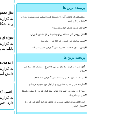
پربیننده ترین ها
سال تحصیل
پشتیبانی از دانش آموزان صدمه دیده میناب باید علمی و بدون
به گزارش
شتاب زدگی باشد
و به شکل
کوچک ترین کشور جهان کجاست؟
آغاز پویش کارت نشاط برای پشتیبانی از دانش آموزان
سوژه ای ب
نصب سامانه خورشیدی در 12 هزار مدرسه
زمان بندی امتحانات غائی دانش آموزان تغییر نمی کند
تایلند به
پربحث ترین ها
اردوهای علوی
آموزش و پرورش به نام ایرانی ها خارج از کشور مدرسه می
سازد
دانش آموز
شرایط و زمان تغییر رشته دانش آموزان پایه دهم
سال تحصیلی جدید حضوری و از اول مهر شروع می شود
سوژه ای بامزه در تب جام جهانی بچه فیل دو روزه ستاره شبکه
راستی آزم
های اجتماعی شد
به گزارش 
اردوهای علوی قدمی بلند برای تحقق عدالت آموزشی در ۱۰
دارد: حیوان درمانی 
استان کشور