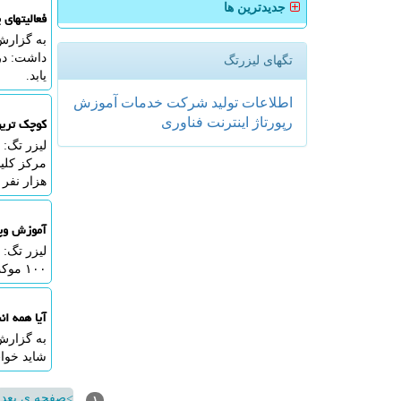
جدیدترین ها
فعالیتهای
به گزارش
داشت: در
تگهای لیزرتگ
یابد.
اطلاعات
تولید
شركت
خدمات
آموزش
کوچک تری
رپورتاژ
اینترنت
فناوری
لیزر تگ: 
هزار نفر
آموزش وپرورش با ۱۰۰ موکب، آم
لیزر تگ: 
۱۰۰ موکب دانش آموزی و فرهنگیان، آماده سازی مدارس مسیر عبور زائرین برای اسکان آگاهی داد.
آیا همه ان
به گزارش 
شاید خواب
صفحه ی بعد
>
۱