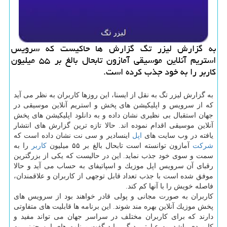
به گزارش لیزر تگ گزارش ها حاكیست كه سرویس
استریم آنلاین موسیقی آمازون تابحال بالغ بر ۵۵ میلیون
كاربر را به خود جذب كرده است.
به گزارش لیزر تگ به نقل از ایسنا، این روزها كاربران به نظر می آید
كه از سرویس و اپلیكیشن های پخش و استریم آنلاین موسیقی در
جهان استقبال بی نظیری نشان داده و به دانلود اپلیكیشن های پخش
آنلاین موسیقی اقدام نموده اند. حالا تازه ترین گزارش های انتشار
یافته در وب سایت های
اپل
اینسادیر و سی نت نشان داده است كه
شركت
آمازون توانسته است تابحال بالغ بر ۵۵ میلیون
كاربر
را به
سمت و سوی خود جذب نماید. این در حالیست كه یكی از بزرگترین
رقبای آن سرویس اپل موزیك و اسپاتیفای به حساب می آید و حالا
موفق شده است با جذب تعداد قابل توجهی از كاربران و علاقمندان،
فاصله خویش را با آنها كم كند.
كاربران به صورت مجانی و پولی قادر خواهند بود از سرویس های
پخش موزیك آنلاین بهره مند شوند. این برنامه ها قابلیت های متفاوتی
دارند كه برای كاربران مختلف در سراسر جهان می تواند مفید و
كاربردی باشد. به عبارتی دیگر، باید گفت برنامه های این چنینی به