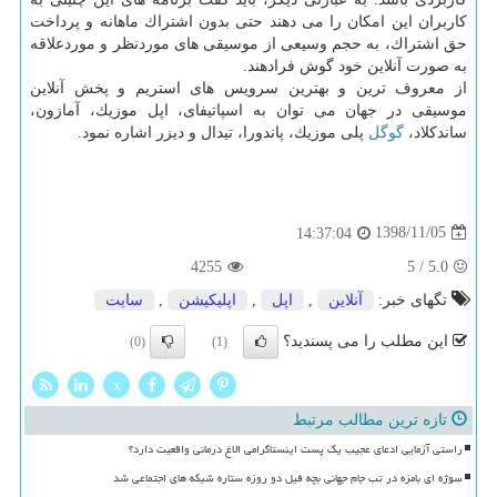
كاربران این امكان را می دهند حتی بدون اشتراك ماهانه و پرداخت
حق اشتراك، به حجم وسیعی از موسیقی های موردنظر و موردعلاقه
به صورت آنلاین خود گوش فرادهند.
از معروف ترین و بهترین سرویس های استریم و پخش آنلاین
موسیقی در جهان می توان به اسپاتیفای، اپل موزیك، آمازون،
ساندكلاد،
گوگل
پلی موزیك، پاندورا، تیدال و دیزر اشاره نمود.
1398/11/05
14:37:04
4255
5
/
5.0
تگهای خبر:
آنلاین
,
اپل
,
اپلیكیشن
,
سایت
این مطلب را می پسندید؟
(0)
(1)
x
تازه ترین مطالب مرتبط
راستی آزمایی ادعای عجیب یک پست اینستاگرامی الاغ درمانی واقعیت دارد؟
سوژه ای بامزه در تب جام جهانی بچه فیل دو روزه ستاره شبکه های اجتماعی شد