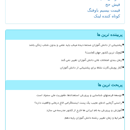
فیش حج
قیمت بیسیم باوفنگ
کوتاه کننده لینک
پربیننده ترین ها
پشتیبانی از دانش آموزان صدمه دیده میناب باید علمی و بدون شتاب زدگی باشد
کوچک ترین کشور جهان کجاست؟
زمان بندی امتحانات غائی دانش آموزان تغییر نمی کند
آغاز پویش کارت نشاط برای پشتیبانی از دانش آموزان
پربحث ترین ها
توسعه فرصتهای شناسایی و پرورش استعدادها، مأموریت ملی سمپاد است
راستی آزمایی ادعای عجیب یک پست اینستاگرامی الاغ درمانی واقعیت دارد؟
آموزش و پرورش به نام ایرانی ها خارج از کشور مدرسه می سازد
شرایط و زمان تغییر رشته دانش آموزان پایه دهم