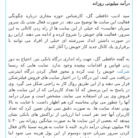
درآمد میلیونی روزانه
سید ادیب حافظی گل، كارشناس حوزه مجازی درباره چگونگی
فعالیت این سایت ها توضیح می دهد: در صورت فعال شدن یك سرور
میزبان «هاست» كه خیلی از این سایت ها از راه زدن كانالی به این
سرور، فعالیت های خویش را شروع كرده و ادامه می دهند. ازاین رو
در صورت داشتن اندك سررشته ای خیلی از افراد می توانند با
برقراری یك كانال جدید كار خویش را آغاز كنند.
به گفته حافظی گل، جهت راه اندازی درگاه بانكی نیز، احتیاج به دور
زدن قوانین و اقدامات پیچیده وجود ندارد. سایت هایی كه رسما
شركت
خویش را ثبت كرده و مجوز فعال كردن درگاه اینترنتی
دریافت می كنند، این درگاه را در اختیار سایت های فروش فیلترشكن
قرار می دهند و از این طریق روال كار به راحتی شكل می گیرد. وی
در پاسخ به این پرسش كه آیا تعداد كاربرانی كه از این سایت های
فروش وی پی ان استفاده می نمایند، مشخص است و میزان درآمد
آنها را چطور می توان محاسبه كرد هم اظهار داشت: با عنایت به بالا
بودن تعداد سایت ها، به صورت دقیق نمی توان تعیین كرد كه تعداد
كاربران آنها چند نفر است اما ارزیابی از تراكنش های بانكی نشان
میدهد كه بعضی از این سایت ها به صورت میانگین روزانه بین ۳۰ تا
۴۵ میلیون تومان درآمد دارند. البته با عنایت به هزینه نسبتا بالای فعال
كردن سرور میزبان حدود دوسوم از این پول هزینه می شود اما