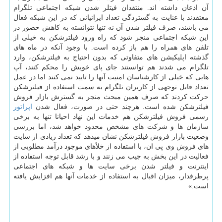
آن اذعان داشته اند. منتقدان فیتلر شدن شبكه اجتماعی تلگرام
معتقدند با عنایت به گستردگی تعداد ایرانیانی كه در این شبكه فعال
می باشند، صرف فیلتر شدن آن نه تنها نتوانسته به كاهش حضور در
این شبكه اجتماعی منجر شود كه راه ورود فیلترشكن به خیلی از
تلفن های همراه را هم باز كرده است. با وجود آنكه در ماه های
گذشته اپلیكیشن های متفاوتی كه بدون احتیاج به فیلترشكن، وارد
تلگرام می شدند هم توانستند جای پای خویش را محكم كنند، آپ
هایی كه خیلی از كارشناسان امنیت آنها را تایید نمی كنند اما در عمل
تعداد قابل توجهی از كاربران تلگرام به سمت استفاده از فیلترشكن
حركت كردند كه صرف همین مبحث منجر به گسترش بازار فروش
فیلترشكن شده است. هرچند حتی در صورت، فعال شدن
اپراتور
رسمی فروش فیلترشكن هم خدمات این نهاد احیانا تنها به برخی
سازمان ها و شركت های مشخص محدود خواهد شد، اما بررسی
وضعیت بازار فروش فیلترشكن نشان میدهد كه تعداد زیادی از سایت
های فروش وی پی ان، با استفاده از خلأهای موجود درآمد مطلوبی از
فعالیت در این بخش به جیب می زنند و با رشد قابل توجه استفاده از
اینترنت و فیلتر شدن برخی سایت ها و شبكه های اجتماعی
پرطرفدار، میزان اقبال به استفاده از خدمات آنها هم افزایش یافته
است.»