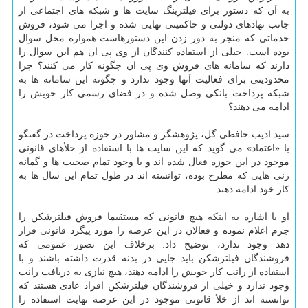
به آن كه دستور برای فیلترینگ سایت ها و شبكه های اجتماعی از
جانب نهادهای دولتی و حاكمیتی نهایی شده و اجرا می شود، فروش
خدماتی كه منجر به دور زدن این دستورهاست همواره محل سوال
بوده است. خیلی از استفاده كنندگان از وی پی ان هم این سوال را
دارند كه سامانه های فروش وی پی ان چگونه كار می كنند؟ چرا
محدودیتی برای فعالیت آنها وجود ندارد و چگونه این سامانه ها به
شبكه پرداخت بانكی وصل شده و در فضای رسمی كار خویش را
ادامه می دهند؟
سید ادیب حافظی گل، پژوهشگر و مشاور در حوزه پرداخت در گفتگو
با «اعتماد» می گوید كه این سایت ها با استفاده از خلأهای قانونی
موجود در این حوزه فعال شده اند و با وجود تمام صحبت ها و گمانه
زنی هایی كه مطرح بوده، توانسته اند در طول تمام این سال ها به
كار خود ادامه دهند.
او با اشاره به اینكه هیچ قانونی كه مستقیما فروش فیلترشكن را
جرم اعلام نموده و فعالان در این عرصه را مورد پیگرد قانونی قرار
دهد وجود ندارد، توضیح داد: برخلاف این تصور عمومی كه
فروشندگان فیلترشكن باید جایی در بدنه قدرت داشته باشند و با
استفاده از رانت كار خویش را ادامه دهند، هیچ نیازی به دریافت رانت
وجود ندارد و خیلی از فروشندگان فیلترشكن افراد عادی هستند كه
توانسته اند از خلأ قانونی موجود در این عرصه نهایت استفاده را