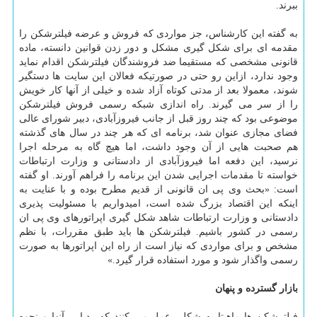
ببرند.
به گفته این كارشناس، جز مواردی كه فروش و عرضه فیلترشكن را
مقدمه ای برای شكل گیری مشكل و دور زدن قوانین دانسته، ماده
قانونی مشخصی كه مستقیما ضد فروشندگان فیلترشكن اقدام نماید
وجود ندارد، ازاین رو حتی در صورتیكه فعالان این سایت ها دستگیر
شوند، معمولا بعد از مدتی كوتاه آزاد شده و خیلی از آنها كار خویش
را از سر می گیرند. راه اندازی شبكه رسمی فروش فیلترشكن
موضوعی بود كه چند روز قبل از جانب فیروزآبادی، دبیر شورای عالی
فضای مجازی عنوان شد، برنامه ای كه هر چند در سال های گذشته
هم صحبت هایی از آن وجود داشت، اما هیچ گاه به مرحله اجرا
نرسید، این دفعه اما فیروزآبادی از دادستانی و وزارت ارتباطات
خواسته تا مقدمات اجرایی شدن این برنامه را فراهم آورند. او گفته
است: «بحث وی پی ان قانونی از قدیم مطرح بوده و با عنایت به
اینكه این اقتصاد بزرگ شده است، امیدواریم با مسئولیت پذیری
دادستانی و وزارت ارتباطات شاهد شكل گیری اپراتورهای وی پی ان
رسمی در كشور باشیم. فیلترشكن ها باید طبق مقررات، با نظم
مشخص و برای مواردی كه نیاز است از راه این اپراتورها به صورت
رسمی واگذار شود و مورد استفاده قرار گیرد.»
بازار گسترده و پنهان
فیلترشكن ها ماهیتا به شكلی عمل می كنند كه ردیابی آنها و نحوه