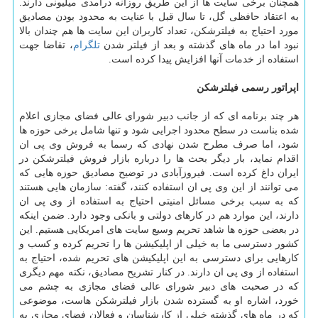
همچنان برخی سایت ها از این طریق روزانه درآمدی میلیونی دارند.
به اعتقاد حافظی گل، تا سال قبل با عنایت به محدود بودن مصادیق
مورد احتیاج به فیلترشكن، تعداد كاربران این سایت ها هم چندان بالا
نبود اما در ماه های گذشته و بعد از فیلتر شدن
تلگرام
، تقاضا جهت
استفاده از خدمات آنها افزایش پیدا كرده است.
اپراتور رسمی فیلترشكن
هر چند برنامه ای كه از جانب دبیر شورای عالی فضای مجازی اعلام
شده بناست در سطح محدود اجرایی شود و تنها شامل برخی حوزه ها
شود، اما صرف مطرح شدن نهادی كه رسما به فروش وی پی ان
اقدام نماید، بار دیگر بحث ها را درباره بازار فروش فیلترشكن در
ایران داغ كرده است. فیروزآبادی در توضیح مصادیق حوزه هایی كه
می توانند از این وی پی ان استفاده كنند، گفته: سازمان هایی هستند
كه به سبب برخی مسائل امنیتی احتیاج به استفاده از وی پی ان
دارند، این موارد هم در كارهای دولتی و بانكی وجود دارد. ضمن اینكه
در بعضی حوزه ها شاهد تحریم وسیع سایت های امریكایی هستیم. این
كشور دسترسی ما به خیلی از اپلیكیشن ها را تحریم كرده و كسب و
كارهایی برای دسترسی به این اپلیكیشن های تحریم شده، احتیاج به
استفاده از وی پی ان دارند. در كنار تشریح مصادیق، نكته مهم دیگری
كه در صحبت های دبیر شورای عالی فضای مجازی به چشم می
خورد، اشاره او به گسترده شدن بازار فیلترشكن هاست، موضوعی
كه در ماه های گذشته خیلی از كارشناسان و فعالان فضای مجازی به