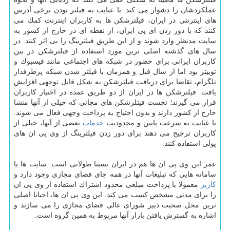
عملكردشان را دشوار می كند. با عنایت به فیلتر بودن برخی آدرس
های اینترنتی در ایران، فیلترشكن ها به كاربران اینترنت كمك می
كنند كه با دور زدن ای پی ایران، از نقطه ای در خارج از كشور به
سایت مدنظر وارد شوند و از این طریق فیلترینگ را بی اثر كنند. در
سال های گذشته اصلی ترین مورد استفاده از فیلترشكن در بین
كاربران ایرانی برای حضور در شبكه های اجتماعی مانند فیسبوك و
توییتر بود اما از سال قبل و همزمان با فیلتر شدن شبكه پرطرفدار
تلگرام، تقاضا برای دریافت فیلترشكن به شكل قابل توجهی افزایش
یافت. فیلترشكن ها در ایران از دو طریق عمده در اختیار كاربران
قرار می گیرند؛ نخست فیتلرشكن های مجانی كه خیلی از آنها منشا
خارج از كشور دارند و بدون احتیاج به پرداخت وجهی فعال می شوند.
با عنایت به سرعت پایین و محدودیت
خدمات
بعضی از آنها، خیلی از
كاربران ترجیح می دهند برای دور زدن فیلترینگ از وی پی ان های
پولی استفاده كنند.
عمر این وی پی ان ها هم در ایران نسبتا طولانی است. سایت ها یا
سامانه هایی كه تبلیغات آنها در همه جای فضای مجازی وجود دارد و
كاربر
معمولا با پرداخت مبلغی محدود اشتراك استفاده از وی پی ان
را برای مدتی مشخص كسب می كند. این وی پی ان ها، احیانا اصلی
ترین محل صحبت دبیر شورای عالی فضای مجازی را می سازند و
اشاره به گسترش یافتن بازار آنها مربوط به همین گروه است.