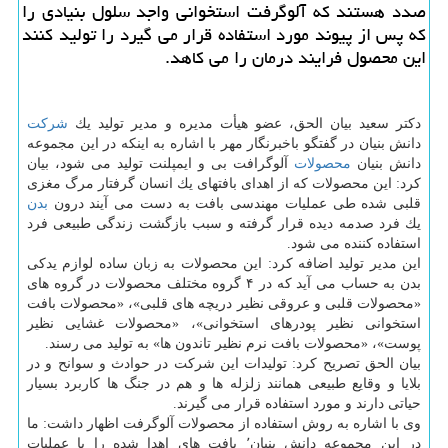
صدد هستند كه آلوگرفت استخوانی واجد سلول بنیادی را
كه پس از پیوند مورد استفاده قرار می گیرد را تولید كنند
این محصول فرایند درمان را می كاهد.
دكتر سعید بیان الحق، عضو هیأت مدیره و مدیر تولید یك
شركت
دانش بنیان در گفتگو باخبرنگار مهر با اشاره به اینكه در این مجموعه
دانش بنیان
محصولات
آلوگرافت بی و ایمپلنت تولید می شود، بیان
كرد: این محصولات كه از اهدای بافتهای یك انسان گرفتار مرگ مغزی
قلبی شده طی عملیات مهندسی بافت به دست می آیند درون
بدن
یك فرد صدمه دیده قرار گرفته و سبب بازگشت زندگی طبیعی فرد
استفاده كننده می شود.
این مدیر تولید اضافه كرد: این محصولات به زبان ساده لوازم یدكی
بدن به حساب می آید كه در ۴ گروه مختلف محصولات در گروه های
«محصولات قلبی و عروقی نظیر دریچه های قلبی»، «محصولات بافت
استخوانی نظیر پودرهای استخوانی»، «محصولات غشایی نظیر
پوست»، «محصولات بافت نرم نظیر تاندون ها» به تولید می رسند.
بیان الحق تصریح كرد: تولیدات این شركت در حوادث و سوانح و در
بلایا و وقایع طبیعی همانند زلزله ها و هم در جنگ ها كاربرد بسیار
حیاتی دارند و مورد استفاده قرار می گیرند.
وی با اشاره به روش استفاده از محصولات آلوگرفت اظهار داشت: ما
در این مجموعه دانش بنیان٬ بافت های اهدا شده را با عملیات