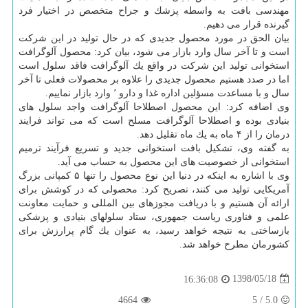
مهندسی بافت به واسطه پزشك و جراح متخصص در اختیار فرد
گیرنده قرار می دهیم.
بیان الحق در مورد محصول جدیدی كه در حال تولید در این شركت
است و تا آخر سال وارد بازار می شود، بیان كرد: محصول آلوگرافت
استخوانی تولید این شركت در واقع یك آلوگرافت فاقد سلول است
اما در صدد هستیم محصول جدیدی را علاوه بر محصولات فعلی تا آخر
سال و با مساعدت مسؤلین اداره غذا و دارو ٬ وارد بازار نماییم.
وی اضافه كرد: این محصول اصطلاحا آلوگرافت واجد سلول های
بنیادی بوده و اصطلاحا آلوگرافت مسلح است كه می تواند فرایند
درمان را از ۴ ماه به یك ماه تقلیل دهد.
به گفته وی، تشكیل بافت استخوانی جدید و تسریع فرآیند ترمیم
استخوانی از خصوصیت های این محصول به حساب می آید.
وی با اشاره به اینكه در دنیا این نوع محصول را تنها ۵ كمپانی بزرگ
آمریكایی تولید می كنند، تصریح كرد: محصولی كه در كوشش برای
ارائه آن هستیم و با دریافت مجوزهای بین المللی و حمایت معاونت
علمی و فناوری ریاست جمهوری، ستاد سلولهای بنیادی و پزشكی
بازساختی به نتیجه خواهد رسید، به عنوان یك گام پرارزش برای
كشورمان مطرح خواهد شد.
1398/05/18
16:36:08
4664
5
/
5.0