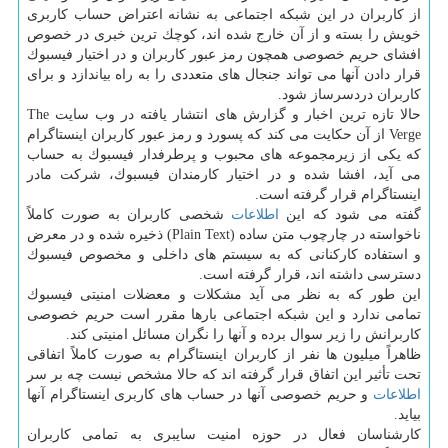
از كاربران در این شبكه اجتماعی به نشانه اعتراض حساب كاربری
خویش را بسته و از آن خارج شده اند، كوچك ترین خبری در خصوص
افشای حریم خصوصی همچون رمز عبور كاربران و در اختیار فیسبوك
قرار دادن آنها می تواند جنجال های متعددی را به راه بیاندازد و برای
كاربران دردسرساز شود.
حالا تازه ترین اخبار و گزارش های انتشار یافته در وب سایت The
Verge از آن حكایت می كند كه پسورد و رمز عبور كاربران اینستاگرام
كه یكی از زیرمجموعه های محبوب و پرطرفدار فیسبوك به حساب
می آید، افشا شده و در اختیار كارمندان فیسبوك، شركت مادر
اینستاگرام قرار گرفته است.
گفته می شود كه این
اطلاعات
شخصی كاربران به صورت كاملاً
ناخواسته در چارچوب متن ساده (Plain Text) ذخیره شده و در معرض
و استفاده كاركنانی كه به سیستم های داخلی و مخصوص فیسبوك
دسترسی داشته اند، قرار گرفته است.
این طور كه به نظر می آید مشكلات و معضلات امنیتی فیسبوك
تمامی ندارد و این شبكه اجتماعی بارها مقرر است حریم خصوصی
كاربرانش را زیر سوال برده و آنها را نگران مسائل امنیتی كند.
ظاهراً میلیون ها نفر از كاربران اینستاگرام به صورت كاملاً اتفاقی
تحت تأثیر این اتفاق قرار گرفته اند كه حالا مشخص نیست چه بر سر
اطلاعات
و حریم خصوصی آنها در حساب های كاربری اینستاگرام آنها
بیاید.
كارشناسان فعال در حوزه امنیت سایبری به تمامی كاربران