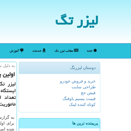
لیزر تگ
خانه
مطالب لیزر تگ
خدمات
آموزش
به دلیل ن
دوستان لیزرتگ
اولین پ
خرید و فروش خودرو
لیزر تگ
طراحی سایت
ایستگاه 
فیش حج
تعداد ل
قیمت بیسیم باوفنگ
ماموریت
کوتاه کننده لینک
به گزارش
پربیننده ترین ها
برای اول
شده است.