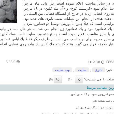
ی در سایز مناسب اعلام نموده است. در اوایل ماه مارس
میلادی ناسا اعلام نمود «كریستینا كوخ» و «آن مك كلین» در ۲۹ مارس
اده روی فضایی زنانه در خارج از ایستگاه فضایی بین المللی را
 دهند. هدف از انجام این عملیات نصب باتری های جدید بود.
رایطی است كه قبلاً چنین مأموریتی توسط دو فضانورد مرد یا
 یك فضانورد مرد و یك فضانورد زن انجام می شد. به هر حال ناسا در بیانیه 
 با سایز مناسب اعلام نموده است. به نوشته وب سایت ناسا، «مك كلین»
 سایز مدیوم برای او مناسب می باشد. از طرف دیگر فقط یك لباس فضانوردی
تیار «كوخ» قرار می گیرد. هفته گذشته مك كلین یك پیاده روی فضایی انجام
5
/
5.0
1398/
13:54:28
 خبر:
باتری
,
سایت
,
وب سایت
لب را می پسندید؟
(0)
(1)
رین مطالب مرتبط
ای کامپیوتری سمپاد در 13 استان کشور
برنامه امتحانات غائی
ن سرایداری وزارت آموزش و پرورش