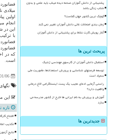
پشتیبانی از دانش آموزان صدمه دیده میناب باید علمی و بدون
فضانورد
شتاب زدگی باشد
کوچک ترین کشور جهان کجاست؟
اولین پی
انجام می
زمان بندی امتحانات غائی دانش آموزان تغییر نمی کند
این در ش
آغاز پویش کارت نشاط برای پشتیبانی از دانش آموزان
با تركیب
فضانوردی
فضانوردی
پربحث ترین ها
كه در اخ
است.
استقبال دانش آموزان از کارسوق مهندسی ژنتیک
توسعه فرصتهای شناسایی و پرورش استعدادها، مأموریت ملی
سمپاد است
01/06
راستی آزمایی ادعای عجیب یک پست اینستاگرامی الاغ درمانی
تگهای
واقعیت دارد؟
آموزش و پرورش به نام ایرانی ها خارج از کشور مدرسه می
این مط
سازد
تازه ت
افتتاح کارگاه ه
جدیدترین ها
تکذیب اعلام 
نتایج آزمو