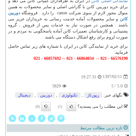
نمایندگی اصلی کانن
در ایران به طرفداران کمپانی کانن می دهد و
برای خرید دوربین کانن با گارانتی اصلی و سایر محصولات به همین
منوال مجوز لازم از سوی شرکت canon را دارد . فروشگاه
دوربین
کانن
و سایر محصولات آماده خدمت رسانی به خریداران عزیز می
باشند . همچنین در صورت نیاز به خدمات پس از فروش , گروه
پشتیبانی و کارشناسان تعمیرات کانن آماده پاسخگویی به مردم و در
صورت لزوم برای رفع اشکال دستگاه می باشند .
برای خرید از نمایندگی کانن در ایران با شماره های زیر تماس حاصل
فرمایید:
66576190 - 021 -- 66864034 - 021 -- 66857692 - 021
1397/02/11
19:27:31
5829
5
/
5.0
تگهای خبر:
رپورتاژ
,
تكنولوژی
,
دوربین
,
دیجیتال
این مطلب را می پسندید؟
(0)
(1)
x
تازه ترین مطالب مرتبط
آیسسکو با استانداری اصفهان تفاهم نامه همکاری امضا کرد