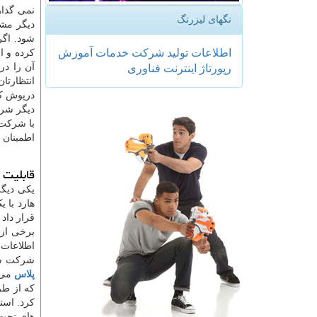
تگهای لیزرتگ
اطلاعات
تولید
شركت
خدمات
آموزش
کرده و ا
رپورتاژ
اینترنت
فناوری
درپوش کا
دیگر شرک
اطمینان و
قابلیت 
یکی دیگر
هارد با 
قرار داد
برخی از 
اطلاعات 
شرکت سیگ
پلاس
می 
که از طر
کرد. استف
های تحت 