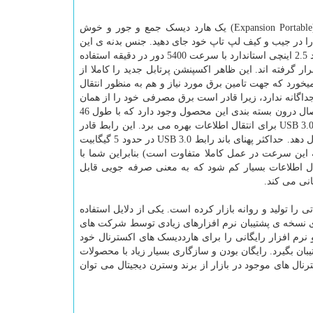
دیگر محصول پرفروش شرکت سیگیت، مدل اکسپنشن می باشد. اکسپنشن پرتابل (Expansion Portable) یک هارد دیسک جمع و جور و خوش
ا در جیب و کیف لپ تاپ خود جای دهید. جنس بدنه ی این
هارد از پلاستیک ساخته شده البته از نوع باکیفیت آن. درون این قاب پلاستیکی از یک هارد 2.5 اینچی استاندارد با سرعت 5400 دور در دقیقه استفاده
رفته اند. این ظاهر اکسپنشن پرتابل جدید را کاملا از
 کند. در قسمت بالا ی این هارد پورت اتصال کابل USB به چشم میخورد که جهت تامین برق مورد نیاز و هم به منظور انتقال
ه جداگانه ندارد، زیرا قادر است برق مصرفی خود را از همان
پورت USB که از طریق آن به کامپیوتر و یا لپ تاپ متصل می شود تامین کند. کابل اتصال درون بسته بندی این محصول وجود دارد که با طول 46
سانتی متری خود به هیچ وجه دست و پاگیر نیست. این هارد دیسک از رابط پرسرعت USB 3.0 برای انتقال اطلاعات بهره می برد. این رابط قادر
است اطلاعات را با سرعتی تا سه برابر سریع تر از رابط قبلی خود یعنی USB 2.0 انتقال دهد. حداکثر پهنای باند رابط USB 3.0 در حدود 5 گیگابیت
48 مگابیت بر ثانیه می باشد (البته این سرعت در عمل کاملا متفاوت است) بنابراین شما با
انتقال اطلاعات بسیار کم شود که به معنی صرفه جویی قابل
 تولید و روانه بازار کرده است. یکی از دلایل استفاده
 ی نسخه ی پشتیبان نرم افزارهای زیادی توسط شرکت های
رم افزار رایگانی را برای هارددیسک های اکسترنال خود
ان بگیرد. رایگان بودن و سازگاری بسیار زیاد با محصولات
ال های موجود در بازار از برند وسترن دیجیتال می توان