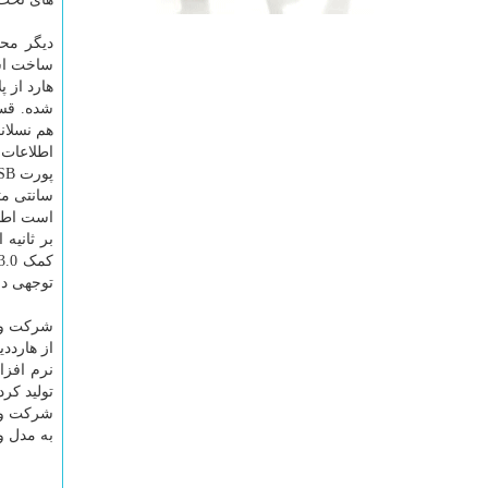
ساخت است
شده. قسم
اطلاعات 
توجهی در زما
شرکت وست
از هاردد
نرم افزا
تولید کر
شرکت وست
به مدل وسترن