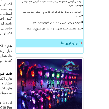
راستی آزمایی ادعای عجیب یک پست اینستاگرامی الاغ درمانی
اکسترنال
واقعیت دارد؟
به نسبت 
آموزش و پرورش به نام ایرانی ها خارج از کشور مدرسه می
انتخاب نم
سازد
کنید، اح
شرایط و زمان تغییر رشته دانش آموزان پایه دهم
باشد که 
سال تحصیلی جدید حضوری و از اول مهر شروع می شود
جابجایی 
اکسترنال
جدیدترین ها
هارد ا
قبل از ه
ها، همان
که به آن
ضد ضربه
هارد اکس
فشار و ض
هارد اکس
محصولات ای
ای دیتا 