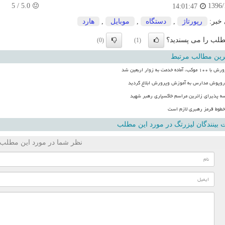
5
/
5.0
1396/
14:01:47
 خبر:
رپورتاژ
,
دستگاه
,
موبایل
,
هارد
لب را می پسندید؟
(0)
(1)
رین مطالب مرتبط
 خدمت به زوار اربعین شد
وپوش مدارس به آموزش وپرورش ابلاغ گردید
 خطوط قرمز رهبری لازم است
بینندگان لیزرتگ در مورد این مطلب
نظر شما در مورد این مطلب