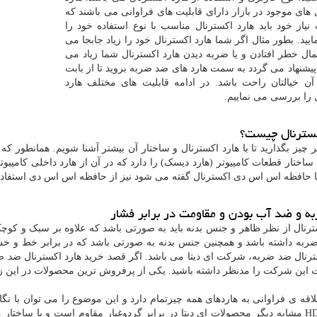
 های موجود در بازار دارای قابلیت های فراوانی می باشند که
نیاز خود باید هارد اکسترنال مناسب با نوع استفاده خود را
ایید. بطور مثال اگر شما هارد اکسترنال خود را زیاد جابجا می
تمال خطر افتادن و یا ضربه دیدن هارد اکسترنال شما زیاد می
پیشنهاد می گردد به سمت هارد های ضد ضربه بروید تا از بابت
آن خیالتان راحت باشد. در ادامه قابلیت های مختلف هارد
 را بررسی می نماییم.
کسترنال چیست؟
ر چیز بگذارید تا با هارد اکسترنال و ساختار آن بیشتر آشنا شویم. همانطور 
 ساختار قطعات کامپیوتر (هارد دیسک) را دارد که در آن از هارد داخلی کامپی
ها حافظه اس اس دی اکسترنال گفته می شود نیز از حافظه اس اس دی استفا
 و ضد آب بودن و مقاومت در برابر فشار
ترنال از نظر ظاهر و جنس بدنه باید به صورتی باشد که علاوه بر سبک و ک
ربه داشته باشد و همچنین جنس بدنه به صورتی باشد که در برابر خط و خش 
ترنال ضد ضربه، شرکت ای دیتا می باشد. اگر قصد خرید هارد اکسترنال ضد ضربه
ن شرکت را مدنظر داشته باشید. یکی از پرفروش ترین محصولات در این زمینه هارد اکسترنال ای
علاقه ی فراوانی به هاردهای همه چیزتمام دارد و این موضوع را می توان با نگا
HD710 Pro مشابه دیگر محصولات ای دیتا در برابر گردوغبار مقاوم است و با سا