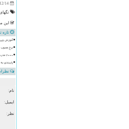
12/14
تگهای
این مط
تازه ت
آموزش وپرورش با ۱۰۰ موکب، آماده
نرخ مصوب ر
۲۰۰۰ مدرسه پذیرای زائرین مراسم خاکسپاری رهبر شهید
پایبندی به
نظرات 
نام:
ایمیل:
نظر: