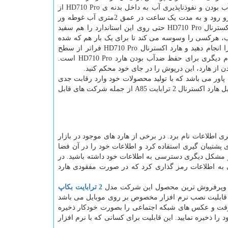
نمی گذارد حتی ذره ای غبار به محیط درونی هارد وارد شود. در کنار این قابلیت، ضدآب بودن و نفوذناپذیری آب به داخل بدنه ی HD710 Pro از
دیگر مشخصه های این هارد هستند. HD710 Pro می تواند مثل یک زیردریایی در آب فرو رود و به مدت یک ساعت در عمق 2متری آب غوطه ور
شود. اگر نگاهی به شرایط استاندارد IEC IPX8 بیندازیم، متوجه می شویم که هارد اکسترنال HD710 Pro حتی روی این استاندارد را هم سفید
ب، هرکسی را وسوسه می کند تا برای یک بار هم که شده
آن را درون آب بیندازد. خیالتان راحت باشد که می توانید با اطمینان کامل این تست را انجام دهید و هارد اکسترنال HD710 Pro فراتر از سطح
انتظارتان ظاهر خواهد شد. درنظرگرفتن یک درپوش برای پورت USB روی هارد، اقدام دیگری برای حفظ ضدآب بودن هارد HD710 Pro است.
 از هارد، این درپوش را در جای خود محکم کنید.
اور می باشد که با تولید محصولات خود وارد رقابت جدی
با شرکت ای دیتا شده است. این شرکت نیز با تولید هارد اکسترنال های ضد ضربه از قبیل هارد اکسترنال 2 ترابایت A85 از جمله شرکت های قابل
ری اطلاعات نام برد. در برخی از هارد های موجود در بازار
پشتیبان گیری استفاده کرد و اطلاعات خود را در آن فضا
هر مشکل دیگری دسترسی به اطلاعات خود داشته باشید. در
ی به اطلاعات رمز گذاری کرد که در صورت مفقودی هارد
است وپرفروش ترین محصول این شرکت مدل
2 ترابایت بکاپ
 قابلیت نصب نرم افزار مخصوص بر روی موبایل می باشد
رفت و عکس های شبکه اجتماعی را بصورت خودکار ذخیره
 را ذخیره نمایید. این قابلیت برای کسانی که با نرم افزار