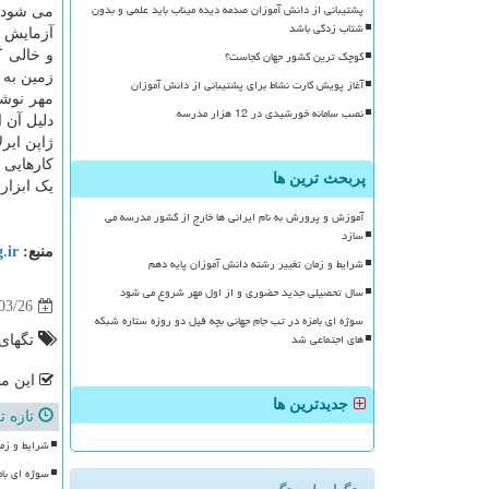
پشتیبانی از دانش آموزان صدمه دیده میناب باید علمی و بدون
می شود و شرکت  Robotics
شتاب زدگی باشد
آزمایش د
کوچک ترین کشور جهان کجاست؟
و خالی ک
زمین به 
آغاز پویش کارت نشاط برای پشتیبانی از دانش آموزان
مهر نوشت
نصب سامانه خورشیدی در 12 هزار مدرسه
دلیل آن
ژاپن ایر
کارهایی ن
پربحث ترین ها
یک ابزار که ربات انسان نمای ۱۳۰ 
آموزش و پرورش به نام ایرانی ها خارج از کشور مدرسه می
سازد
منبع:
g.ir
شرایط و زمان تغییر رشته دانش آموزان پایه دهم
سال تحصیلی جدید حضوری و از اول مهر شروع می شود
03/26
سوژه ای بامزه در تب جام جهانی بچه فیل دو روزه ستاره شبکه
های اجتماعی شد
تگهای
این مط
جدیدترین ها
تازه ت
شرایط و زما
سوژه ای بام