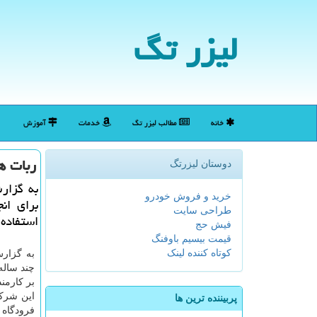
لیزر تگ
خانه
مطالب لیزر تگ
خدمات
آموزش
ربات ه
دوستان لیزرتگ
به گزارش
خرید و فروش خودرو
برای ان
طراحی سایت
استفاده 
فیش حج
قیمت بیسیم باوفنگ
کوتاه کننده لینک
به گزارش
چند ساله
بر کارمن
این شرکت
پربیننده ترین ها
فرودگاه 