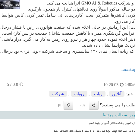
GMO AI & آنرا هدایت می کند.
و ساله مذکور اصولاً روی فعالیتهای کنترل بار همچون بارگیری
ردن کانتینرها متمرکز است. کاربردهای آتی شامل تمیز کردن کابین هواپیما 
کار می رود.
: این آزمایش در حالی اعلام شده که صنعت هوانوردی ژاپن با فشار درحال 
 افزایش گردشگری همراه با کاهش جمعیت شاغل( جمعیت در سن کار) است.
لاینز اعلام نموده حدود چهار هزار نیرو روی زمین به کار می گیرد. درآزمایشی
زدیک هواپیما نشان داده شدند.
سانتیمتری و ساخت شرکت «یونی تری» بود درحال هل دادن بار بسمت کمربند نقاله بود.
lazerta
5
/
0.0
1405/
10:20:03
 خبر:
آنلاین
,
ربات
,
روبات
,
شركت
لب را می پسندید؟
(0)
(0)
رین مطالب مرتبط
ن تغییر رشته دانش آموزان پایه دهم
زه در تب جام جهانی بچه فیل دو روزه ستاره شبکه های اجتماعی شد