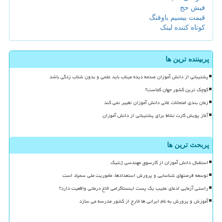
فیش حج
قیمت بیسیم باوفنگ
کوتاه کننده لینک
پربیننده ترین ها
پشتیبانی از دانش آموزان صدمه دیده میناب باید علمی و بدون شتاب زدگی باشد
کوچک ترین کشور جهان کجاست؟
زمان بندی امتحانات غائی دانش آموزان تغییر نمی کند
آغاز پویش کارت نشاط برای پشتیبانی از دانش آموزان
پربحث ترین ها
استقبال دانش آموزان از کارسوق مهندسی ژنتیک
توسعه فرصتهای شناسایی و پرورش استعدادها، مأموریت ملی سمپاد است
راستی آزمایی ادعای عجیب یک پست اینستاگرامی الاغ درمانی واقعیت دارد؟
آموزش و پرورش به نام ایرانی ها خارج از کشور مدرسه می سازد