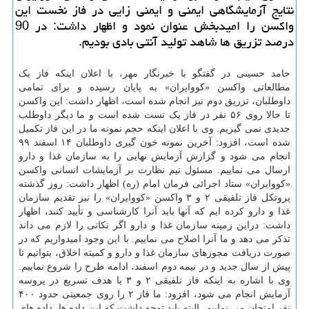
نتایج آزمایشگاهی ایمنی و ایمنی زایی در فاز نخست این
واکسن را امیدبخش عنوان نمود و اظهار داشت: در 90
درصد تزریق ها شاهد تولید آنتی بادی بودیم.
حامد حسینی در گفتگو با خبرنگار مهر، با اعلان اینکه فاز یک
مطالعاتی واکسن «کووایران» به پایان رسیده و برای تمامی
داوطلبان، تزریق دوم نیز انجام شده است، اظهار داشت: این واکسن
تا حالا روی ۵۶ نفر در فاز یک تست شده است و ما دیگر داوطلب
جدیدی نمی گیریم. وی با اعلان اینکه حجم نمونه ما در این فاز تکمیل
شده است، افزود: آخرین نمونه خون گیری داوطلبان ۱۴ اسفند ۹۹
انجام می شود و گزارش آزمایش نهایی را به سازمان غذا و دارو
ارسال می نماییم. مسئول تیم نظارت بر آزمایشات انسانی واکسن
«کووایران» ستاد اجرائی فرمان امام (ره) اظهار داشت: روز گذشته
پروتکل فاز تلفیقی ۲ و ۳ واکسن «کووایران» را نیز تقدیم سازمان
غذا و دارو کرده ایم که آنها باید آنرا کارشناسی و تأیید کنند، اظهار
داشت: دراین زمینه سازمان غذا و دارو اگر نکاتی را لازم می داند
تذکر می دهد و ما آنرا اصلاح می نماییم. با این وجود امیدواریم که در
صورت دریافت مجوزهای سازمان غذا و دارو و کمیته اخلاق، بتوانیم تا
پیش از سال جدید و در نیمه دوم اسفند، ادامه طرح را شروع نماییم.
وی با اشاره به اینکه فاز تلفیقی ۲ و ۳ با هدف تسریع در پروسه
آزمایش انجام می شود، افزود: ما فاز ۲ را روی جمعیتی حدود ۴۰۰
نفر امتحان می نماییم. البته باید توجه داشت که این داده ها، داده های