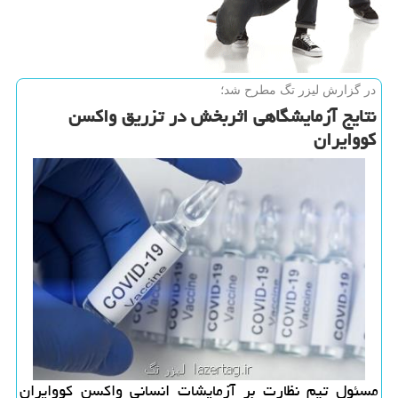
در گزارش لیزر تگ مطرح شد؛
نتایج آزمایشگاهی اثربخش در تزریق واكسن
كووایران
مسئول تیم نظارت بر آزمایشات انسانی واکسن کووایران