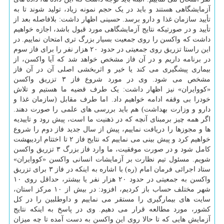
آزمایشگاهی هستند و باید در یک حجم نمونه زیاد، تولید شوند تا به
تأیید سازمان غذا و دارو برسد. حسینی اظهار داشت: بلافاصله بعد از
تأیید و در صورتیکه نتایج آزمایشگاهی مورد قبول باشد، اجازه خواهیم
داشت که واکسن را روی جمعیت بسیار بزرگ تری امتحان نماییم. در
این راستا تزریق روی جمعیتی در حدود ۲۰ هزار نفر را برای فاز سوم
در برنامه داریم و در آن فاز مشخص خواهد شد که آیا واکسن، از
بیماری پیشگیری می کند یا خیر و اثربخشی اصلی آن در آن فاز
مشخص می شود. وی در مورد شروع فاز ۳ تزریق واکسن
«کووایران» نیز اظهار داشت: یک طرف قضیه ما هستیم و تلاش
خودرا بی وقفه ادامه خواهیم داد. اما طرف مقابل (سازمان غذا و
دارو و وزارت بهداشت) هم باید بررسی های علمی را صورت دهند.
اگر همه چیز برمبنای آنچه که در ذهنیت ما است، پیش رود و تاییدیه
ها و مجوزها را دریافت نماییم، پیش از سال جدید فاز دوم را شروع
خواهیم کرد و پیش بینی می نماییم که نتایج فاز ۲ تا اختتام اردیبهشت
کامل شود و در صورت موفقیت، ما وارد فاز بزرگ ۳ تزریق واکسن
شویم. مسئول تیم نظارت بر آزمایشات انسانی واکسن «کووایران»
ستاد اجرائی فرمان امام (ره) با اشاره به اینکه در فاز ۳ برای تزریق
واکسن به جمعیتی در حدود ۲۰ هزار نفر یا بیشتر، حداقل روی ۱۰
شهر مختلف حساب باز کردیم، افزود: در بیش از ۱۰ مرکز استان،
سایت های بیمارگیری را مستقر می نماییم و داوطلبین را در کل
کشور، مورد مطالعه قرار می دهیم. وی در پاسخ به اینکه نتایج
آزمایش هایی که تا حالا روی این واکسن به دست آمده تا چه میزان