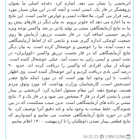
اثربخشی را نشان می دهد، اشاره کرد: دغدغه اصلی ما بعنوان
پژوهشگر در فاز یک، ایمنی است و آنچه که در این میان بسیار مورد
رصد قرار می گیرد، ملاحظات ایمنی و عوارض جانبی است. این نتایج
به ما اجازه می دهد که جلوتر برویم. به بیان دیگر در فازهای پیش رو
ما به نتایج آزمایشگاهی مبتنی بر تولید پادتن بر ضد واکسن توجه ویژه
داریم. حسینی اضافه کرد: در فاز نخست تزریق، آزمایش ها روی
جمعیت کوچکی اندازه گیری شده و نتایجی که از لحاظ آزمایشگاهی
به دست آمده، ما را خوشبین و خوشحال کرده است. به بیان دیگر
نتایج آزمایشگاهی که در فاز نخست تزریق واکسن «کووایران» در
بحث ایمنی و ایمنی زایی به دست آمد، خیلی خوشحال کننده است.
چونکه از میان افرادی که واکسن را دریافت کرده اند، حدود ۹۰
درصد آنتی بادی دریافت کردیم و این خوشحال کننده است. وی اظهار
داشت: با این وجود اما بهتر است که در مورد اینکه نتایج چقدر
امیدبخش است، کارشناسان وزارت بهداشت که مورد وثوق مردم
هستند، توضیح دهند. این مقام مسئول اشاره کرد: اثربخشی بر بیمار
شدن یا نشدن افراد در فاز ۳ مشخص می شود و در فاز یک و ۲، نتایج
مبتنی بر داده های آزمایشگاهی است. بدین سبب ممکنست که در بین
شنوندگان، خلط مبحث به وجود بیاید و باید دقیق آنرا توصیف کرد. ما
الان در حوزه نتایج آزمایشگاهی صحبت می نماییم و امیدواریم که
نتایج قطعی بیمار نشدن داوطلبان را تا اردیبهشت ۱۴۰۰ اعلام نماییم.
1399/12/04
14:33:25