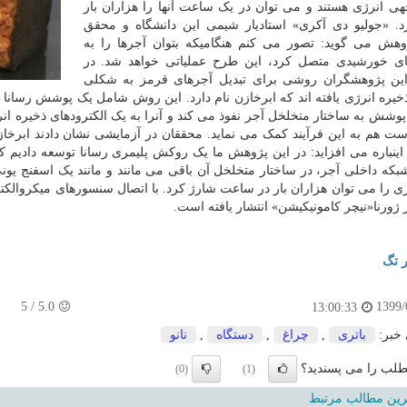
هی انرژی هستند و می توان در یک ساعت آنها را هزاران بار
. «جولیو دی آکری» استادیار شیمی این دانشگاه و محقق
هش می گوید: تصور می کنم هنگامیکه بتوان آجرها را به
ی خورشیدی متصل کرد، این طرح عملیاتی خواهد شد. در
ین پژوهشگران روشی برای تبدیل آجرهای قرمز به شکلی
پوشش به ساختار متخلخل آجر نفوذ می کند و آنرا به یک الکترودهای ذخیره ان
ست هم به این فرآیند کمک می نماید. محققان در آزمایشی نشان دادند ابرخا
اینباره می افزاید: در این پژوهش ما یک روکش پلیمری رسانا توسعه دادیم که 
شبکه داخلی آجر، در ساختار متخلخل آن باقی می مانند و مانند یک اسفنج یون
ی را می توان هزاران بار در ساعت شارژ کرد. با اتصال سنسورهای میکروالکترو
 ژورنا«نیچر کامونیکیشن» انتشار یافته است.
ر تگ
5
/
5.0
1399/
13:00:33
 خبر:
باتری
,
چراغ
,
دستگاه
,
نانو
لب را می پسندید؟
(0)
(1)
رین مطالب مرتبط