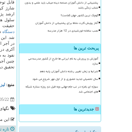
پشتیبانی از دانش آموزان صدمه دیده میناب باید علمی و بدون
قابل توج
شتاب زدگی باشد
شارژ کرد
ارشد پژو
کوچک ترین کشور جهان کجاست؟
سلول ها
آغاز پویش کارت نشاط برای پشتیبانی از دانش آموزان
حقیقت ا
نصب سامانه خورشیدی در 12 هزار مدرسه
دستگاه
شد. این 
در آجر ا
پربحث ترین ها
آکری در 
نفوذ به 
آموزش و پرورش به نام ایرانی ها خارج از کشور مدرسه می
چنین آجر
سازد
تحقیق در
شرایط و زمان تغییر رشته دانش آموزان پایه دهم
سال تحصیلی جدید حضوری و از اول مهر شروع می شود
منبع:
لیز
سوژه ای بامزه در تب جام جهانی بچه فیل دو روزه ستاره شبکه
های اجتماعی شد
05/22
تگهای
جدیدترین ها
این مط
تازه ت