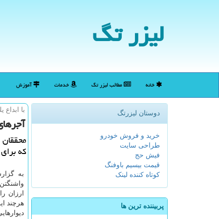
لیزر تگ
خانه
مطالب لیزر تگ
خدمات
آموزش
با ابداع 
دوستان لیزرتگ
آجرهای
خرید و فروش خودرو
محققان 
طراحی سایت
كه برای 
فیش حج
قیمت بیسیم باوفنگ
به گزار
کوتاه کننده لینک
واشنگتن 
ارزان را
هرچند ای
پربیننده ترین ها
دیوارهای