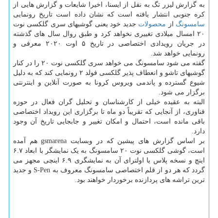
به گزارش لیزر تگ به نقل از ایسنا، اخیرا شایعات و گزارش هایی از
کره جنوبی انتشار یافته است که نشان داده است تاریخ رونمایی
سامسونگ
از
محصولات
جدید خود یعنی گوشیهای سری گلکسی نوت
۲۰ امسال میلادی تغییری نخواهد کرد و طبق روال سال های گذشته
در جریان رویدادی اختصاصی در تاریخ ۵ اوت ۲۰۲۰ معرفی و
رونمایی خواهد شد.
گفته می شود سامسونگ می خواهد سری گلکسی نوت ۲۰ را در کنار
گوشیهای تاشو و انعطاف پذیر گلکسی فولد ۲ رونمایی کند که به دلیل
شیوع گسترده و پاندمی ویروس کرونا به صورت آنلاین و اینترنتی
برگزار می شود.
البته به عقیده خیلی از کارشناسان و تحلیل گران فعال در حوزه
فناوری، از آنجایی که تقریباً دو ماه تا برگزاری این رویداد اختصاصی
باقی مانده است، احتمال و امکان تغییر و جابجایی تاریخ آن وجود
دارد.
بر اساس گزارش های پیشین که در وبسایت gsmarena هم آمده
است، گوشی گلکسی نوت ۲۰ سامسونگ به یک نمایشگر با ابعاد ۶.۷
اینچ و نسخه پلاس یا اولترای آن به نمایشگری ۶.۹ اینچی مجهز می
گردد که هر دو از قلم اختصاصی سامسونگ معروف به S-Pen و جدید
ترین تراشه های پردازنده برخوردار خواهند بود.