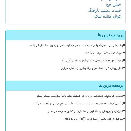
فیش حج
قیمت بیسیم باوفنگ
کوتاه کننده لینک
پربیننده ترین ها
پشتیبانی از دانش آموزان صدمه دیده میناب باید علمی و بدون شتاب زدگی باشد
کوچک ترین کشور جهان کجاست؟
زمان بندی امتحانات غائی دانش آموزان تغییر نمی کند
آغاز پویش کارت نشاط برای پشتیبانی از دانش آموزان
پربحث ترین ها
توسعه فرصتهای شناسایی و پرورش استعدادها، مأموریت ملی سمپاد است
راستی آزمایی ادعای عجیب یک پست اینستاگرامی الاغ درمانی واقعیت دارد؟
آموزش و پرورش به نام ایرانی ها خارج از کشور مدرسه می سازد
شرایط و زمان تغییر رشته دانش آموزان پایه دهم