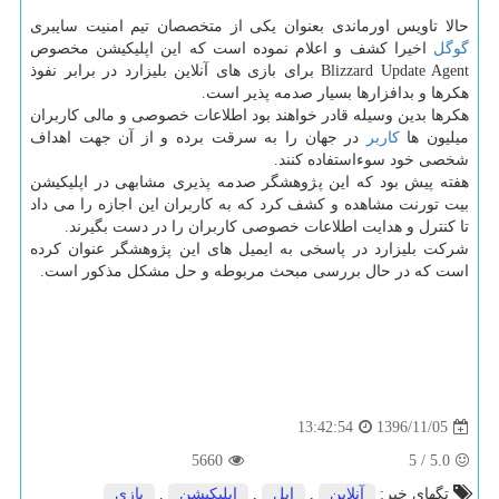
حالا تاویس اورماندی بعنوان یكی از متخصصان تیم امنیت سایبری
گوگل
اخیرا كشف و اعلام نموده است كه این اپلیكیشن مخصوص
Blizzard Update Agent برای بازی های آنلاین بلیزارد در برابر نفوذ
هكرها و بدافزارها بسیار صدمه پذیر است.
هكرها بدین وسیله قادر خواهند بود اطلاعات خصوصی و مالی كاربران
میلیون ها
كاربر
در جهان را به سرقت برده و از آن جهت اهداف
شخصی خود سوءاستفاده كنند.
هفته پیش بود كه این پژوهشگر صدمه پذیری مشابهی در اپلیكیشن
بیت تورنت مشاهده و كشف كرد كه به كاربران این اجازه را می داد
تا كنترل و هدایت اطلاعات خصوصی كاربران را در دست بگیرند.
شركت بلیزارد در پاسخی به ایمیل های این پژوهشگر عنوان كرده
است كه در حال بررسی مبحث مربوطه و حل مشكل مذكور است.
1396/11/05
13:42:54
5660
5
/
5.0
تگهای خبر:
آنلاین
,
اپل
,
اپلیكیشن
,
بازی