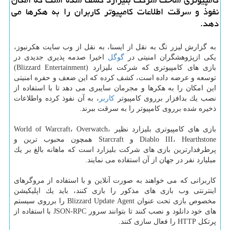
نفوذ و سرقت اطلاعات كامپیوتر كاربران را به هكرها می
دهد.
به گزارش لیزر تگ به نقل از ایسنا، به نقل از وب سایت هكرنیوز،
یكی ازپژوهشگران امنیتی در
گوگل
اخیرا صدمه پذیری جدیدی در
بازی های كامپیوتری كه شركت بلیزارد (Blizzard Entertainment)
توسعه و عرضه داده است، كشف كرده كه این ضعف و حفره امنیتی
این امكان را به هكرها و مجرمان سایبری می دهد تا با استفاده از
نصب یك بدافزار برروی كامپیوتر
كاربر
، به آن نفوذ كرده واطلاعات
ذخیره شده برروی كامپیوتر را به سرقت ببرند.
بازی های كامپیوتری بلیزارد نظیر World of Warcraft، Overwatch،
Diablo III، Hearthstone و Starcraft همچون محبوب ترین و
پرطرفدارترین بازی های شركت بلیزارد است كه ماهانه بالغ بر یك
میلیارد نفر در جهان از آن استفاده می نمایند.
كاربرانی كه می خواهند به صورت آنلاین و با استفاده از مروگرهای
اینترنتی وب بازی های مذكور را بازی كنند، باید یك اپلیكیشن
مخصوص بازی تحت عنوان Blizzard Update Agent را برروی سیستم
های خود دانلود و نصب كنند تا بتوانند سرور JSON-RPC با استفاده از
پرتكل HTTP را فعال سازی كنند.