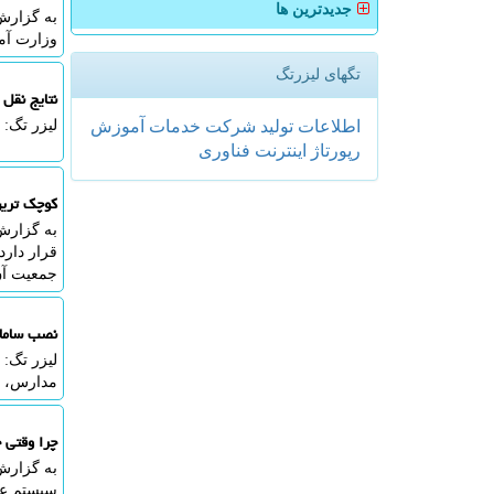
جدیدترین ها
وزارت آم
تگهای لیزرتگ
نتایج نقل 
اطلاعات
تولید
شركت
خدمات
آموزش
لیزر تگ: وز
رپورتاژ
اینترنت
فناوری
کوچک تری
به گزارش
جمعیت آن
نصب سامانه خو
مدارس، از اج
چرا وقتی 
به گزارش
سیستم عص