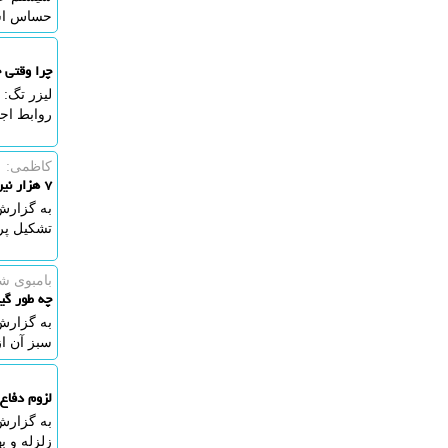
حساس ا
چرا وقتی 
لیزر تگ:
روابط اج
کاظمی:
۷ هزار نیروی بهداشت پاسخگوی ۱۷ میلیون دانش آموز هستند
به گزارش
تشکیل پر
بامبوی ش
چه طور گی
به گزارش
سبز آن از
لزوم دفاع 
به گزارش 
زلزله و ب