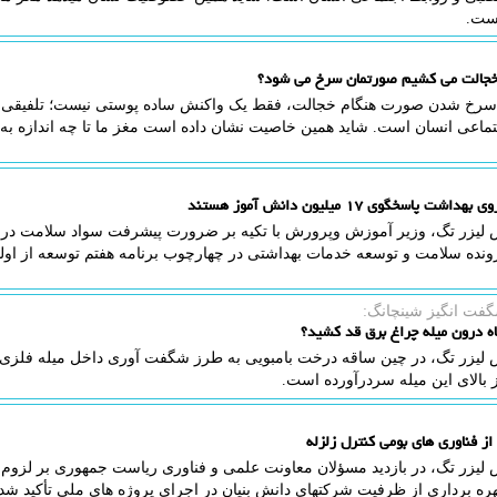
ست.
خجالت می کشیم صورتمان سرخ می شود؟
 سرخ شدن صورت هنگام خجالت، فقط یک واکنش ساده پوستی نیست؛ تلفیقی 
تماعی انسان است. شاید همین خاصیت نشان داده است مغز ما تا چه اندازه ب
 لیزر تگ، وزیر آموزش وپرورش با تکیه بر ضرورت پیشرفت سواد سلامت در ب
ونده سلامت و توسعه خدمات بهداشتی در چهارچوب برنامه هفتم توسعه از ا
گفت انگیز شینچانگ:
اه درون میله چراغ برق قد کشید؟
 لیزر تگ، در چین ساقه درخت بامبویی به طرز شگفت آوری داخل میله فلزی 
 بالای این میله سردرآورده است.
از فناوری های بومی کنترل زلزله
لیزر تگ، در بازدید مسؤلان معاونت علمی و فناوری ریاست جمهوری بر لزوم د
هره برداری از ظرفیت شرکتهای دانش بنیان در اجرای پروژه های ملی تأکید شد.