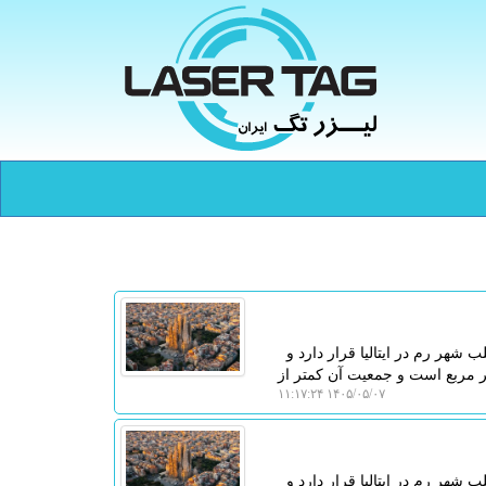
هر رم در ایتالیا قرار دارد و
 جهان به حساب می آید. مساحت این کشور تنها حدود 0٫44 کیلومتر مربع است و جمعیت آن کمتر از
۱۴۰۵/۰۵/۰۷ ۱۱:۱۷:۲۴
هر رم در ایتالیا قرار دارد و