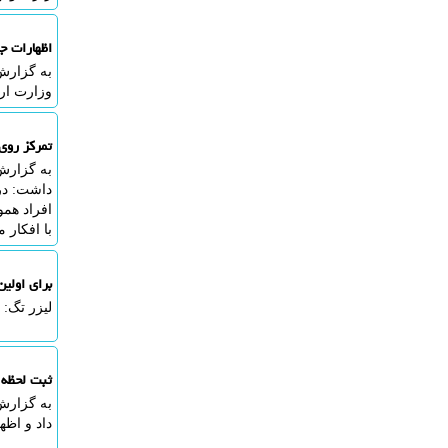
اظهارات ج
به گزارش 
وزارت ار
تمرکز روی
به گزارش 
داشت: در
افراد همو
با افکار
برای اولی
لیزر تگ: 
ثبت لحظه 
به گزارش
داد و اظه