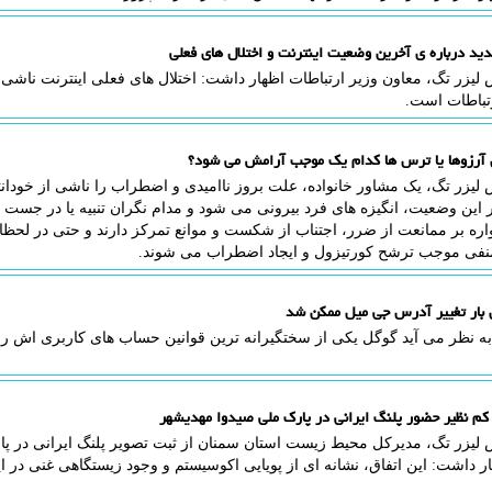
دید درباره ی آخرین وضعیت اینترنت و اختلال های فعلی
لیزر تگ، معاون وزیر ارتباطات اظهار داشت: اختلال های فعلی اینترنت ناشی ا
تباطات است.
 آرزوها یا ترس ها کدام یک موجب آرامش می شود؟
لیزر تگ، یک مشاور خانواده، علت بروز ناامیدی و اضطراب را ناشی از خودان
 این وضعیت، انگیزه های فرد بیرونی می شود و مدام نگران تنبیه یا در جست
اره بر ممانعت از ضرر، اجتناب از شکست و موانع تمرکز دارند و حتی در لحظ
 منفی موجب ترشح کورتیزول و ایجاد اضطراب می شوند.
ن بار تغییر آدرس جی میل ممکن شد
به نظر می آید گوگل یکی از سختگیرانه ترین قوانین حساب های کاربری اش را
کم نظیر حضور پلنگ ایرانی در پارک ملی صیدوا مهدیشهر
 لیزر تگ، مدیرکل محیط زیست استان سمنان از ثبت تصویر پلنگ ایرانی در پا
ار داشت: این اتفاق، نشانه ای از پویایی اکوسیستم و وجود زیستگاهی غنی در 