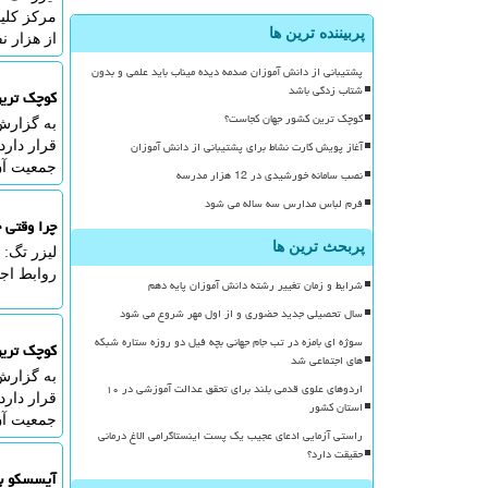
پربیننده ترین ها
از هزار ن
پشتیبانی از دانش آموزان صدمه دیده میناب باید علمی و بدون
شتاب زدگی باشد
کوچک تری
کوچک ترین کشور جهان کجاست؟
به گزارش
آغاز پویش کارت نشاط برای پشتیبانی از دانش آموزان
جمعیت آن
نصب سامانه خورشیدی در 12 هزار مدرسه
فرم لباس مدارس سه ساله می شود
چرا وقتی 
پربحث ترین ها
لیزر تگ:
روابط اج
شرایط و زمان تغییر رشته دانش آموزان پایه دهم
سال تحصیلی جدید حضوری و از اول مهر شروع می شود
سوژه ای بامزه در تب جام جهانی بچه فیل دو روزه ستاره شبکه
کوچک تری
های اجتماعی شد
به گزارش
اردوهای علوی قدمی بلند برای تحقق عدالت آموزشی در ۱۰
استان کشور
جمعیت آن
راستی آزمایی ادعای عجیب یک پست اینستاگرامی الاغ درمانی
حقیقت دارد؟
آیسسکو با