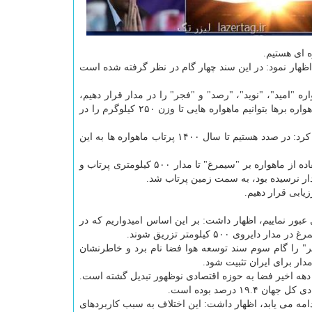
 ای هستیم.
۹۱ در شورایعالی انقلاب فرهنگی، اظهار نمود: در این سند چهار گام در نظر گرفته شده است
واره "امید"، "نوید"، "رصد" و "فجر" را در مدار قرار دهیم،
اشاره كرد: گام دوم این سند دستیابی به مدار ۵۰۰ كیلومتری است كه با استفاده از ماهواره برها بتوانیم ماهواره هایی تا وزن ۲۵۰ كیلوگرم را در
رئیس سازمان فضایی با تاكید بر اینكه این هدف از سال قبل شروع شده است، اشاره كرد: در صدد هستیم تا سال ۱۴۰۰ پرتاب ماهواره ها به این
به گفته وی، ماهواره "پیام" بر مبنای گام دوم این سند بوده است و این ماهواره با استفاده از ماهواره بر "سیمرغ" تا مدار ۵۰۰ كیلومتری پرتاب و
دار نرسیده بود، به سمت زمین پرتاب شد.
یابی قرار دهیم.
 عبور نماییم، اظهار داشت: بر این اساس امیدواریم كه در
۵۰۰ كیلومتر تزریق شوند.
ر" را گام سوم سند توسعه هوا فضا نام برد و خاطرنشان
 دهه اخیر فضا به حوزه اقتصادی نوظهور تبدیل گشته است.
 ادامه می یابد، اظهار داشت: این اختلاف به سبب كاربردهای