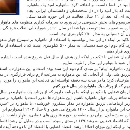
امید در فضا دانست و اضافه كرد: ماهواره امید یك ماهواره
 كه بذر امید را در دل متخصصان و دانشمندان ایرانی ایجاد
كرد، بگونه ای كه بعد از ۱۱ سال فعالیت در این حوزه شاهد شكل
رسیوم های بخش خصوصی برای ورود به سرمایه گذاری منظومه های ماهواره
وی با اشاره به تصویب سند توسعه هوا فضا در سال 
دستیابی به مدار ۲۵۰ كیلومتری بوده است.
تاكید بر اینكه در این مدار توانستیم با استفاده از ماهواره بر سیمرغ چهار ماه
وی قرار دهیم.
ر شود تا بتوانیم این مدار را تثبیت نماییم.
تزریق شد، ولی از آنجایی كه این ماهواره به سرعت لازم برای قرارگیری در م
طرنشان كرد: ما در مدت سه دقیقه توانسته ایم فعالیت این ماهواره را مورد ارز
ریم كه از پرتاب یك ماهواره در سال عبور كنیم
مان فضایی با تاكید بر اینكه ما برنامه داریم كه از پرتاب یك ماهواره در سال
شاهد پرتاب چهار ماهواره باشیم. این ماهواره ها مقرر است با ماهواره بر سیمرغ در مدار دایروی 
یر ارتباطات، تزریق ماهواره در مدار سنكرون خورشیدی با ماهواره بر "سری
از سال ۱۴۰۰ شروع می شود و تا سال ۱۴۰۲ امیدواریم این مدار برای ایران تثبیت شود.
اره به رتبه اول ایران در منطقه در حوزه فناوری های فضایی، اظهار داشت: در
ه رشد ۱۳۹ درصدی رسیده است و در مقابل آن رشد اقتصادی كل جهان ۱۹.۴ درصد بوده است.
ید بر اینكه این میزان اختلاف رشد اقتصاد فضایی با اقتصاد كل تا دو دهه آینده