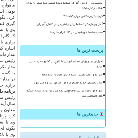
پشتیبانی از دانش آموزان صدمه دیده میناب باید علمی و بدون
ماهواره 
شتاب زدگی باشد
بومی است
کوچک ترین کشور جهان کجاست؟
آغاز پویش کارت نشاط برای پشتیبانی از دانش آموزان
گیری كنس
نصب سامانه خورشیدی در 12 هزار مدرسه
كه گام اول آن 
براری با 
پربحث ترین ها
مدار دایر
آموزش و پرورش به نام ایرانی ها خارج از کشور مدرسه می
سازد
مدار تكرا
شرایط و زمان تغییر رشته دانش آموزان پایه دهم
در مدار 
سال تحصیلی جدید حضوری و از اول مهر شروع می شود
براری خا
سوژه ای بامزه در تب جام جهانی بچه فیل دو روزه ستاره شبکه
برنامه دا
های اجتماعی شد
رئیس ساز
سال آینده 
معاون وز
جدیدترین ها
كرد: پرتاب این ماهواره بر 
وی با اش
بگونه ای كه اقتصاد فضایی ب
وی با تاك