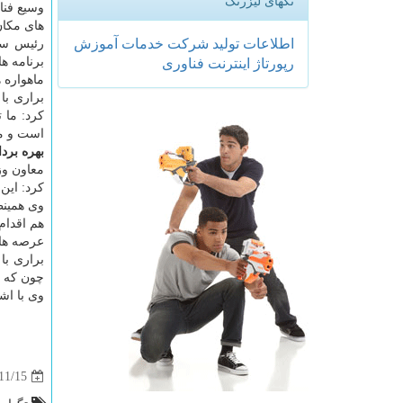
تگهای لیزرتگ
وسیع فنا
های مكا
اطلاعات
تولید
شركت
خدمات
آموزش
رپورتاژ
اینترنت
فناوری
ماهواره 
براری با
كرد: ما 
است و ما
بهره برداری
كرد: این م
وی همینط
هم اقدام
عرصه ها
براری با
چون كه بعضی از كشور
وی با اش
11/15