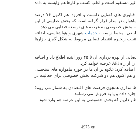
غیر مستقیم است و اغلب كسب و كارها هم وابسته به داده
رئیس سازمان فضایی، اولویت این سازمان را مشاركت حداكثری بخش خصوصی در فناوری های فضایی دانست و افزود: هم اكنون ۷۶ درصد
امه های فضایی دنیا توسط بخش خصوصی صورت می گیرد، همینطور تابحال ۲۰۰۰ ماهواره در مدار قرار گرفته است كه بخش عظیمی از این
ه بخش خصوصی به عرصه های توسعه فضایی می دهد.
 طبیعی، محیط زیست،
خدمات
شهری و هواشناسی، اضافه
ثبیت زنجیره اقتصاد فضایی مربوط به شكل گیری بازارها
معاون وزیر ارتباطات با اشاره به اقدامات انجام شده جهت راه اندازی مركز داده های فضایی از بهره برداری آن تا ۴۵ روز آینده اطلاع داد و اضافه
خواهد كرد.
اضافه كرد: علاوه بر آن ما در حوزه ماهواره های سنجشی
ست و هم اكنون هم دو شركت بخش خصوصی برای فعالیت در
 نقاط مداری همچون فرصت های اقتصادی به شمار می روند؛
انتظار داریم كه بخش خصوصی به این عرصه هم وارد شود.
4975