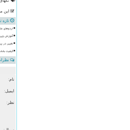
تگهای
این مط
تازه ت
اردوهای علوی 
آموزش وپرورش با ۱۰۰ موکب، آماده
تغییر در پ
کیفیت بخشی
نظرات 
نام:
ایمیل:
نظر:
سوال: