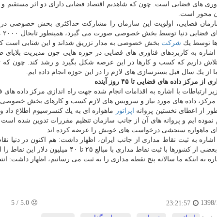
وری های فضایی است. چون كه شاهدیم اقتصاد فضایی دارای دو اثر مستقیم و 
ن محور است.
برن
ها توسط یك
شركت
بخش خصوصی به مدار تزریق شداند و این شتابی است ك
 اشاره به كاربردهای فناوری های فضایی در حوزه هایی چون مدیریت بلایای
تلاش داریم كه كسب و كارها در این عرصه شكل بگیرد و رشد كند. چون كه ت
 از یك سال قبل بسترسازی های لازم را در این حوزه انجام داده ایم.
 از مركز داده های فضایی تا ۴۵ روز آینده
ركز، داده های مورد نیاز و سرویس های لازم كسب و كارهای بخش خصوصی را از راه API عرضه 
ور از اعطای نخستین پروانه
اپراتور
ماهواره ای به یك كنسرسیوم اطلاع داد و 
 نموده ایم و پروانه های آن از جانب سازمان تنظیم مقررات تدوین شده ا
ی ماهواره سنجشی درخواست های خویش را عرضه كرده اند.
 اشاره به ثبت نقاط مداری از جانب ایران، اظهار داشت: هم اكنون در دنیا
ها با ثبت نقاط مداری با مبالغ ۲۵ تا ۴۰ میلیون دلار این نقاط را اجاره داده و یا به فروش می رسانند.
اره به اینكه ما سالانه پنج نقطه مداری را به ثبت می رسانیم، اظهار داشت: 
5
/
5.0
1398/
23:21:57