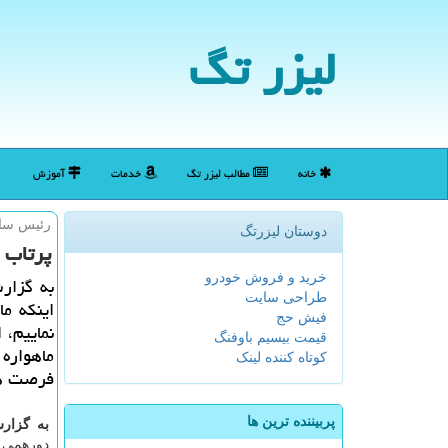
لیزر تگ
خانه
مطالب لیزر تگ
خدمات
آموزش
رئیس ساز
دوستان لیزرتگ
پرتاب ۴ ماهواره در سال آینده
خرید و فروش خودرو
به گزار
طراحی سایت
اینكه ما
فیش حج
نماییم،
قیمت بیسیم باوفنگ
ماهواره 
کوتاه کننده لینک
فرصت ها
پربیننده ترین ها
به گزارش
دورهمی 