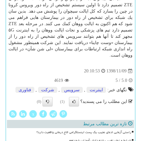
ZTE تصمیم دارد تا اولین سیستم تشخیص از راه دور ویروس كرونا
در چین را بسازد كه كل ایالت سیچوان را پوشش می دهد. بدین سان
یك شبكه برای تشخیص از راه دور در بیمارستان هایی فراهم می
شود كه هم اكنون به ایالت ووهان كمك می كنند. در مرحله بعد ZTE
تصمیم دارد تیم های پزشكی و نجات ایالت ووهان را به اینترنت ۵G
مجهز كند تا آنها هم بتوانند سرویس های تشخیص از راه دور را از
بیمارستان «وست چاینا» دریافت نمایند. این شركت همینطور مشغول
راه اندازی شبكه ارتباطات برای بیمارستان «لی شن شأن» در ایالت
ووهان است.
1398/11/09
20:10:53
4619
5
/
5.0
تگهای خبر:
اینترنت
,
سرویس
,
شركت
,
فناوری
این مطلب را می پسندید؟
(0)
(1)
x
تازه ترین مطالب مرتبط
راستی آزمایی ادعای عجیب یک پست اینستاگرامی الاغ درمانی واقعیت دارد؟
شرایط و زمان تغییر رشته دانش آموزان پایه دهم