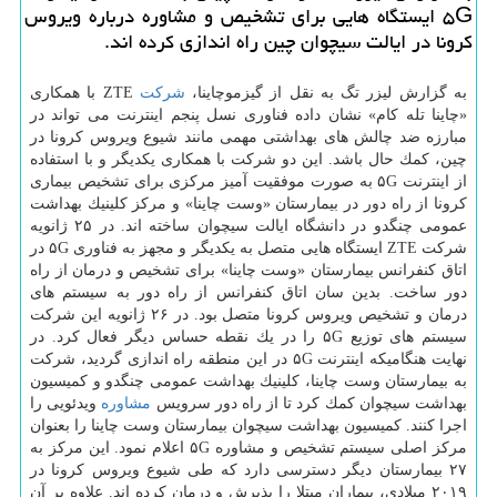
۵G ایستگاه هایی برای تشخیص و مشاوره درباره ویروس
كرونا در ایالت سیچوان چین راه اندازی كرده اند.
به گزارش لیزر تگ به نقل از گیزموچاینا،
شركت
ZTE با همكاری
«چاینا تله كام» نشان داده فناوری نسل پنجم اینترنت می تواند در
مبارزه ضد چالش های بهداشتی مهمی مانند شیوع ویروس كرونا در
چین، كمك حال باشد. این دو شركت با همكاری یكدیگر و با استفاده
از اینترنت ۵G به صورت موفقیت آمیز مركزی برای تشخیص بیماری
كرونا از راه دور در بیمارستان «وست چاینا» و مركز كلینیك بهداشت
عمومی چنگدو در دانشگاه ایالت سیچوان ساخته اند. در ۲۵ ژانویه
شركت ZTE ایستگاه هایی متصل به یكدیگر و مجهز به فناوری ۵G در
اتاق كنفرانس بیمارستان «وست چاینا» برای تشخیص و درمان از راه
دور ساخت. بدین سان اتاق كنفرانس از راه دور به سیستم های
درمان و تشخیص ویروس كرونا متصل بود. در ۲۶ ژانویه این شركت
سیستم های توزیع ۵G را در یك نقطه حساس دیگر فعال كرد. در
نهایت هنگامیكه اینترنت ۵G در این منطقه راه اندازی گردید، شركت
به بیمارستان وست چاینا، كلینیك بهداشت عمومی چنگدو و كمیسیون
بهداشت سیچوان كمك كرد تا از راه دور سرویس
مشاوره
ویدئویی را
اجرا كنند. كمیسیون بهداشت سیچوان بیمارستان وست چاینا را بعنوان
مركز اصلی سیستم تشخیص و مشاوره ۵G اعلام نمود. این مركز به
۲۷ بیمارستان دیگر دسترسی دارد كه طی شیوع ویروس كرونا در
۲۰۱۹ میلادی، بیماران مبتلا را پذیرش و درمان كرده اند. علاوه بر آن