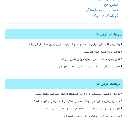
فیش حج
قیمت بیسیم باوفنگ
کوتاه کننده لینک
پربیننده ترین ها
پشتیبانی از دانش آموزان صدمه دیده میناب باید علمی و بدون شتاب زدگی باشد
کوچک ترین کشور جهان کجاست؟
زمان بندی امتحانات غائی دانش آموزان تغییر نمی کند
آغاز پویش کارت نشاط برای پشتیبانی از دانش آموزان
پربحث ترین ها
توسعه فرصتهای شناسایی و پرورش استعدادها، مأموریت ملی سمپاد است
راستی آزمایی ادعای عجیب یک پست اینستاگرامی الاغ درمانی واقعیت دارد؟
آموزش و پرورش به نام ایرانی ها خارج از کشور مدرسه می سازد
شرایط و زمان تغییر رشته دانش آموزان پایه دهم