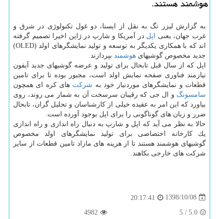
هوشمند هستند.
به گزارش لیزر تگ به نقل از ایسنا، دو غول تكنولوژی در شرق و
غرب جهان، یعنی
اپل
در آمریكا و شارپ در ژاپن اخیرا تصمیم گرفته
اند كه با همكاری یكدیگر به توسعه و تولید نمایشگرهای اولد (OLED)
جدید مخصوص گوشیهای
هوشمند
بپردازند.
اپل كه از سال قبل تابحال برای تولید و عرضه گوشیهای جدید آیفون
نیازمند فناوری صفحه نمایش اولد است، مجبور بوده تا برای تامین
قطعات و نمایشگرهای موردنیاز خود به
شركت
های كره ای همچون
سامسونگ
و ال جی كه رقیبان سرسخت آن به شمار می روند، روی
بیاورد كه این امر به عقیده خیلی از كارشناسان و تحلیل گران، تابحال
ضرر و زیان های گوناگونی را برای اپل بوجود آورده است.
حالا به نظر می آید كه اپل و شارپ به دنبال راه اندازی و راه اندازی
یك كارخانه اختصاصی برای تولید نمایشگرهای اولد مخصوص
گوشیهای هوشمند هستند تا از هزینه های مازاد تامین قطعات از سایر
شركت های خارجی بكاهند.
1398/10/08
20:17:41
4982
5
/
5.0