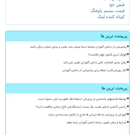
فیش حج
قیمت بیسیم باوفنگ
کوتاه کننده لینک
پربیننده ترین ها
پشتیبانی از دانش آموزان صدمه دیده میناب باید علمی و بدون شتاب زدگی باشد
کوچک ترین کشور جهان کجاست؟
زمان بندی امتحانات غائی دانش آموزان تغییر نمی کند
آغاز پویش کارت نشاط برای پشتیبانی از دانش آموزان
پربحث ترین ها
توسعه فرصتهای شناسایی و پرورش استعدادها، مأموریت ملی سمپاد است
راستی آزمایی ادعای عجیب یک پست اینستاگرامی الاغ درمانی واقعیت دارد؟
آموزش و پرورش به نام ایرانی ها خارج از کشور مدرسه می سازد
شرایط و زمان تغییر رشته دانش آموزان پایه دهم