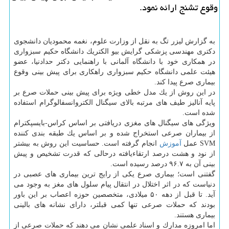
وقوع تشنج ارائه نمود.
به گزارش لیزر تگ به نقل از وزارت علوم، نغمه محمودیان دانشجوی
دكتری مهندسی پزشكی گرایش بیو الكتریك دانشگاه حكیم سبزواری
در همكاری خود با دانشگاه آلمانی با راهنمایی دكتر حدادنیا، عضو
هیئت علمی دانشگاه حكیم سبزواری راهكاری برای پیش بینی وقوع
بیماری صرع پیدا كند.
در این روش از یك مدل خطی ویژه برای پیش بینی حملات صرع بر
پایه آنالیز طیف های مرتبه بالای سیگنال الكتروانسفالوگرام استفاده
شده است.
ویژگی های سیگنال های مغزی دریافتی بر اساس كراس-بایسپكترام
از بیماران صرعی استخراج شده و بر اساس یك طبقه بندی كننده
SVM عمل
آموزش
انجام گرفته است. حساسیت این روش به بیشتر
از نود و هشت درصد ارتقاءیافته درحالی كه قدرت تشخیص و پیش
بینی آن به ۹۶.۷ درصد رسیده است.
گفتنی است؛ بیماری صرع یكی از رایج ترین بیماری های عصبی در
دنیاست كه در اثر اختلال در انتقال پیام سلول های مغز به وجود می
آید. تا قبل از دهه ۵۰ میلادی، متخصصین حوزه اعصاب بر این باور
بودند كه حملات صرعی تنها كمی قبلتر، دارای نشانه های بالینی
بیماری هستند.
اما امروزه مدارك و اسناد علمی نشان می دهند كه حملات صرعی از