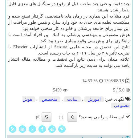
چند دقیقه و حتی چند ساعت قبل از وقوع در سیگنال های مغزی قابل
پدیدار شدن هستند.
فرد مبتلا به این بیماری در زمان های نامشخصی گرفتار تشنج شده و
ممكنست لطمه های جدی به خود وارد سازد و همین طور مراقبت از
این بیمار برای جامعه پزشكی و خانواده كار سختی خواهد بود.
هوش مصنوعی و مهندسی پزشكی به كمك این افراد آمده است تا
راهكاری برای پیش بینی وقوع بیماری صرع پیدا كند.
نتایج این تحقیق در مجله علمی Seizure از انتشارات Elsevier با
ضریب تأثیر ۲.۸ در سال ۲۰۱۹ به چاپ رسیده است.
علاقه مندان برای دیدن نتایج این تحقیقات و مطالعه مقاله انتشار
یافته می توانند به سایت زیر بازگشت كنند.
1398/08/18
14:53:36
5459
5
/
5.0
تگهای خبر:
آموزش
,
سایت
,
متخصص
,
هوش
مصنوعی
این مطلب را می پسندید؟
(0)
(1)
x