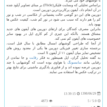
با گوشیهای خود می گیرند.
براساس تحلیلی كه وبسایت فلیكر(Flickr) بر مبنای تصاویر آپلود شده
در آن انجام داد، آیفون پركاربردترین دوربین است.
دوربین های این دو گوشی حالت پشتیبانی از عكاسی در شب و نور
كم را هم دارند كه سبب می شود در نور كم شب، كیفیت عكس ها
بهبود یابد.
بنابراین مصرف كنندگان برای ارتقای دوربین های آیفون های جدید
مشتاق هستند. باآنكه این چیزی از كم كاری اپل در بهبود سایر
خصوصیت های آیفون كم نمی كند.
از آنجا كه طراحی گوشیهای امسال مطابق با سال قبل است،
برجسته سازی تغییر فیزیكی دوربین ها یكی از معدود روش های
تشخیص تمایز میان آیفون ۱۱ از آیفون X است.
به گفته تحلیل گران، اپل همینطور به فكر
رقابت
و جا نماندن از
رقبایی مانند
سامسونگ
یا هواوی بوده است كه گوشیهایی با چند
دوربین عرضه نموده اند و از فناوری یادگیری ماشینی برای نتایج بهتر
در تركیب عكس ها استفاده می نمایند.
1398/06/29
13:39:15
4873
5
/
5.0