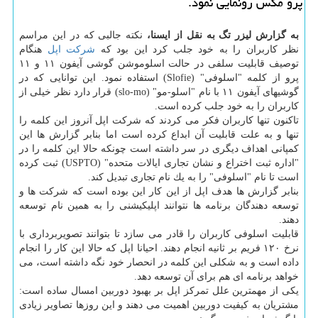
پرو مكس رونمایی نمود.
به گزارش لیزر تگ به نقل از ایسنا،
نكته جالبی كه در این مراسم
نظر كاربران را به خود جلب كرد این بود كه
شركت
اپل
هنگام
توصیف قابلیت سلفی در حالت اسلوموشن گوشی آیفون ۱۱ و ۱۱
پرو از كلمه "اسلوفی" (Slofie) استفاده نمود. این توانایی كه در
گوشیهای آیفون ۱۱ با نام "اسلو-مو" (slo-mo) قرار دارد نظر خیلی از
كاربران را به خود جلب كرده است.
تاكنون تنها كاربران فكر می كردند كه شركت اپل آنروز این كلمه را
تنها و به علت قابلیت آن ابداع كرده است اما بنابر گزارش ها این
كمپانی اهداف دیگری در سر داشته است چونكه حالا این كلمه را در
"اداره ثبت اختراع و نشان تجاری ایالات متحده" (USPTO) ثبت كرده
است تا نام "اسلوفی" را به یك نام تجاری تبدیل كند.
بنابر گزارش ها هدف اپل از این كار این بوده است كه شركت ها و
توسعه دهندگان برنامه ها نتوانند اپلیكیشنی را به همین نام توسعه
دهند.
قابلیت اسلوفی كاربران را قادر می سازد تا بتوانند تصویربرداری با
نرخ ۱۲۰ فریم بر ثانیه انجام دهند. احیانا اپل كه حالا این كار را انجام
داده است و به شكلی این كلمه در انحصار خود نگه داشته است، می
خواهد برنامه ای هم برای آن توسعه دهد.
یكی از مهمترین علل تمركز اپل بر بهبود دوربین امسال ساده است:
مشتریان به كیفیت دوربین اهمیت می دهند و این روزها تصاویر زیادی