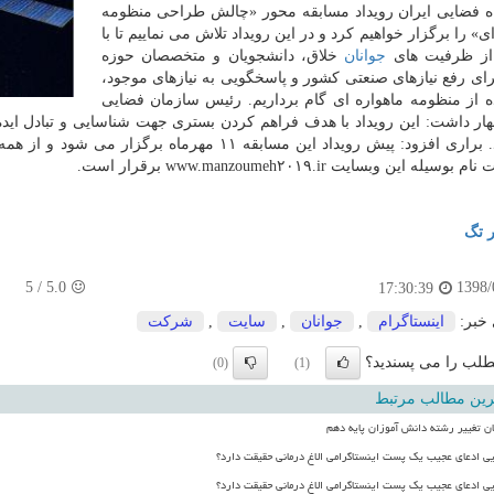
 فضایی ایران رویداد مسابقه محور «چالش طراحی منظومه
ی» را برگزار خواهیم كرد و در این رویداد تلاش می نماییم تا با
 از ظرفیت های
جوانان
خلاق، دانشجویان و متخصصان حوزه
ای رفع نیازهای صنعتی كشور و پاسخگویی به نیازهای موجود،
ده از منظومه ماهواره ای گام برداریم. رئیس سازمان فضایی
هار داشت: این رویداد با هدف فراهم كردن بستری جهت شناسایی و تبادل ایده 
 پیش رویداد این مسابقه ۱۱ مهرماه برگزار می شود و از همه علاقه مندان دعوت می كنم در این برنامه
سیله این وبسایت www.manzoumeh۲۰۱۹.ir برقرار است.
ر تگ
5
/
5.0
1398/
17:30:39
 خبر:
اینستاگرام
,
جوانان
,
سایت
,
شركت
لب را می پسندید؟
(0)
(1)
رین مطالب مرتبط
ن تغییر رشته دانش آموزان پایه دهم
یی ادعای عجیب یک پست اینستاگرامی الاغ درمانی حقیقت دارد؟
یی ادعای عجیب یک پست اینستاگرامی الاغ درمانی حقیقت دارد؟