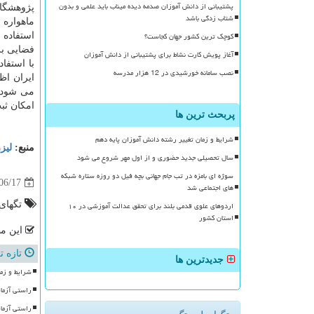
پشتیبانی از دانش آموزان صدمه دیده میناب باید علمی و بدون
پژوهشگاه
شتاب زدگی باشد
ماهواره ا
کوچک ترین کشور جهان کجاست؟
استفاده
فضایی بر
آغاز پویش کارت نشاط برای پشتیبانی از دانش آموزان
با استفا
نصب سامانه خورشیدی در 12 هزار مدرسه
ایران اظ
می شود. براری افزود:
امكان ثبت نام بو
پربحث ترین ها
شرایط و زمان تغییر رشته دانش آموزان پایه دهم
منبع:
لیز
سال تحصیلی جدید حضوری و از اول مهر شروع می شود
سوژه ای بامزه در تب جام جهانی بچه فیل دو روزه ستاره شبکه
06/17
های اجتماعی شد
تگهای
اردوهای علوی قدمی بلند برای تحقق عدالت آموزشی در ۱۰
استان کشور
این مط
تازه ت
جدیدترین ها
شرایط و زما
راستی آزما
راستی آزما