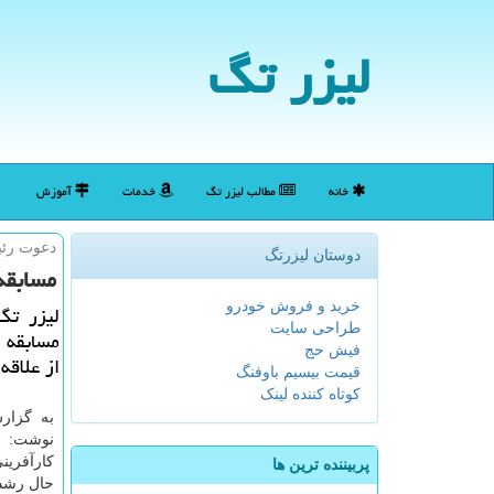
لیزر تگ
خانه
مطالب لیزر تگ
خدمات
آموزش
دعوت رئی
دوستان لیزرتگ
مسابقه
خرید و فروش خودرو
لیزر تگ
طراحی سایت
مسابقه 
فیش حج
از علاقه
قیمت بیسیم باوفنگ
کوتاه کننده لینک
به گزار
نوشت: ه
كارآفرین
پربیننده ترین ها
حال رشد 