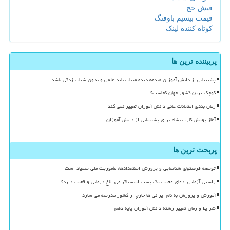
فیش حج
قیمت بیسیم باوفنگ
کوتاه کننده لینک
پربیننده ترین ها
پشتیبانی از دانش آموزان صدمه دیده میناب باید علمی و بدون شتاب زدگی باشد
کوچک ترین کشور جهان کجاست؟
زمان بندی امتحانات غائی دانش آموزان تغییر نمی کند
آغاز پویش کارت نشاط برای پشتیبانی از دانش آموزان
پربحث ترین ها
توسعه فرصتهای شناسایی و پرورش استعدادها، مأموریت ملی سمپاد است
راستی آزمایی ادعای عجیب یک پست اینستاگرامی الاغ درمانی واقعیت دارد؟
آموزش و پرورش به نام ایرانی ها خارج از کشور مدرسه می سازد
شرایط و زمان تغییر رشته دانش آموزان پایه دهم