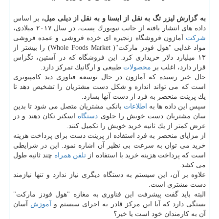
به گزارش لیزر تگ به نقل از ایسنا و به نقل از دیلی میل،
بر اساس
داده های انتشار یافته از جانب نیویورك پست، در سال ۲۰۱۷ میلادی،
شركت
آمازون فروشگاه زنجیره ای خرده فروشی و عمده فروشی
مواد غذایی "هول فودز ماركت"( Whole Foods Market) را بیشتر از
۱۳ میلیارد دلار خریداری كرد. این فروشگاه كه در آستین، تگزاس
قرار دارد، اغلب بر
محصولات
طبیعی و ارگانیك تمركز دارد.
حال خبر رسیده كه آمازون در حال توسعه فناوری دید كامپیوتری
است كه می تواند اندازه و شكل دست مشتریان را تشخیص دهد تا
یك پرینت منحصر به فرد از دست آنها بسازد.
سپس این داده ها به
اطلاعات
بانكی مشتریان متصل می شود تا بدین
سان مشتریان دست خویش را جلوی
دستگاه
اسكنر تكان دهند و در
عرض كمتر از یك ثانیه خرید خویش را تكمیل كنند.
از مزایای منحصر به فرد استفاده از پرینت دست برای پرداخت هزینه
خرید می توان به سرعت بی نظیر آن اشاره نمود. این در شرایطی
است كه پرداخت هزینه خرید با استفاده از
تلفن همراه
چند ثانیه طول
می كشد.
علاوه بر آن، این سیستم به دستگاه دیگری نیاز ندارد و تنها نیازمند
دست مشتری است.
البته باید گفت پیشرفت این فناوری به مغازه "هول فودز ماركت"
بستگی دارد كه آیا این مركز قادر به اجرای سیستم و
آموزش
آسان
آن به كارمندان خود است یا خیر؟