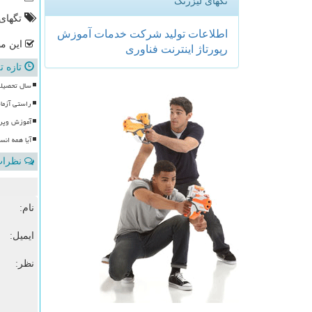
تگهای لیزرتگ
تگهای
اطلاعات
تولید
شركت
خدمات
آموزش
این مط
رپورتاژ
اینترنت
فناوری
تازه ت
سال تحصیلی
راستی آزما
آموزش وپرورش با ۱۰۰ موکب، آماده
آیا همه انس
نظرات 
نام:
ایمیل:
نظر: