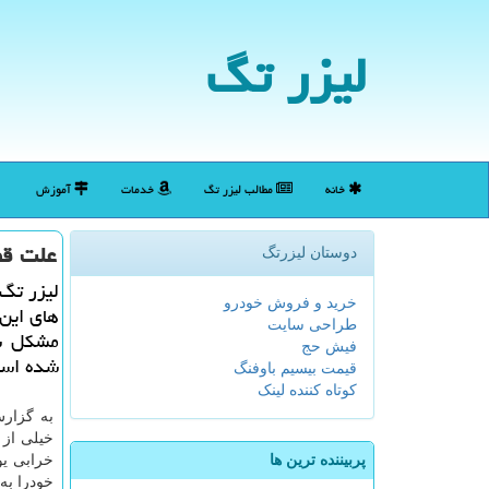
لیزر تگ
خانه
مطالب لیزر تگ
خدمات
آموزش
علت قط
دوستان لیزرتگ
لیزر تگ
خرید و فروش خودرو
های این
طراحی سایت
مشكل شب
فیش حج
شده اس
قیمت بیسیم باوفنگ
کوتاه کننده لینک
به گزارش
خیلی از 
پربیننده ترین ها
خرابی ی
خودرا به 