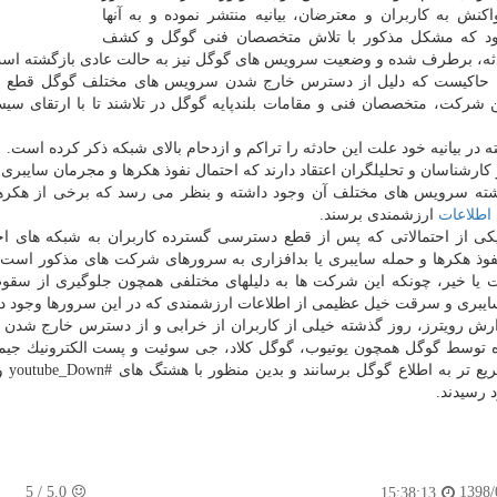
كنش به كاربران و معترضان، بیانیه منتشر نموده و به آنها
مود كه مشكل مذكور با تلاش متخصصان فنی گوگل و كشف
ثه، برطرف شده و وضعیت سرویس های گوگل نیز به حالت عادی بازگشته اس
ا حاكیست كه دلیل از دسترس خارج شدن سرویس های مختلف گوگل قطع بر
ن شركت، متخصصان فنی و مقامات بلندپایه گوگل در تلاشند تا با ارتقای س
ه در بیانیه خود علت این حادثه را تراكم و ازدحام بالای شبكه ذكر كرده است.
كارشناسان و تحلیلگران اعتقاد دارند كه احتمال نفوذ هكرها و مجرمان سای
ه سرویس های مختلف آن وجود داشته و بنظر می رسد كه برخی از هكرهای
اطلاعات
ارزشمندی برسند.
یكی از احتمالاتی كه پس از قطع دسترسی گسترده كاربران به شبكه های 
فوذ هكرها و حمله سایبری یا بدافزاری به سرورهای شركت های مذكور است كه
 یا خیر، چونكه این شركت ها به دلیلهای مختلفی همچون جلوگیری از سقوط 
یبری و سرقت خیل عظیمی از اطلاعات ارزشمندی كه در این سرورها وجود دا
ش رویترز، روز گذشته خیلی از كاربران از خرابی و از دسترس خارج شدن
 توسط گوگل همچون یوتیوب، گوگل كلاد، جی سوئیت و پست الكترونیك جیمیل 
هرچه
رسیدند.
5
/
5.0
1398/
15:38:13