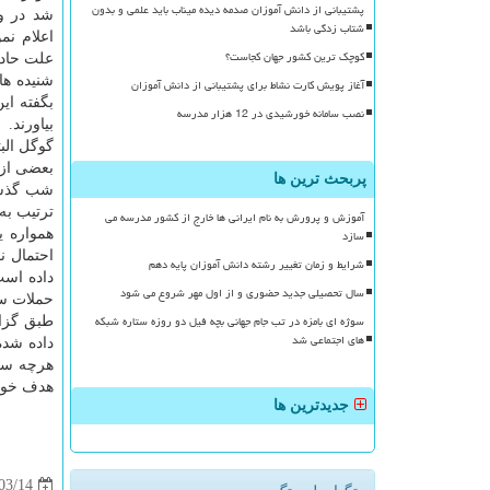
پشتیبانی از دانش آموزان صدمه دیده میناب باید علمی و بدون
شد در وا
شتاب زدگی باشد
اعلام ن
کوچک ترین کشور جهان کجاست؟
علت حاد
شنیده ه
آغاز پویش کارت نشاط برای پشتیبانی از دانش آموزان
بگفته ای
نصب سامانه خورشیدی در 12 هزار مدرسه
بیاورند.
گوگل البت
بعضی از 
پربحث ترین ها
شب گذشت
ترتیب به
آموزش و پرورش به نام ایرانی ها خارج از کشور مدرسه می
سازد
همواره 
احتمال ن
شرایط و زمان تغییر رشته دانش آموزان پایه دهم
داده است
سال تحصیلی جدید حضوری و از اول مهر شروع می شود
حملات سا
سوژه ای بامزه در تب جام جهانی بچه فیل دو روزه ستاره شبکه
طبق گزار
های اجتماعی شد
داده شده
هدف خود 
جدیدترین ها
03/14