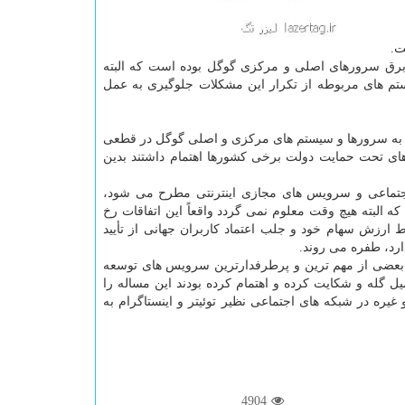
ت.
ق سرورهای اصلی و مركزی گوگل بوده است كه البته
یستم های مربوطه از تكرار این مشكلات جلوگیری به عمل
بری به سرورها و سیستم های مركزی و اصلی گوگل در قطعی
 تحت حمایت دولت برخی كشورها اهتمام داشتند بدین
اجتماعی و سرویس های مجازی اینترنتی مطرح می شود،
 البته هیچ وقت معلوم نمی گردد واقعاً این اتفاقات رخ
ارزش سهام خود و جلب اعتماد كاربران جهانی از تأیید
رد، طفره می روند.
 بعضی از مهم ترین و پرطرفدارترین سرویس های توسعه
گله و شكایت كرده و اهتمام كرده بودند این مساله را
 سریع تر به اطلاع گوگل برسانند و بدین منظور با هشتگ های #youtube_Down و غیره در شبكه های اجتماعی نظیر توئیتر و اینستاگرام به
4904