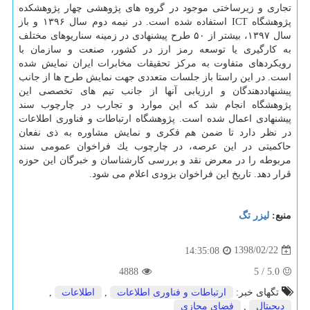
تجاری و زیرساختی موجود در گروه های پژوهشی چهار پژوهشكده
پژوهشگاه ICT استفاده شده است. در نیمه دوم سال ۱۳۹۶ و باز
سال ۱۳۹۷، بیشتر از ۵۰ طرح پیشنهادی در زمینه سناریوهای مختلف
به كارگیری یا توسعه رمز ارز در كشور، صنعت و سازمان با
رویكردهای متفاوت به مركز تحقیقات مخابرات ایران نمایش شده
است. در این راستا باز جلسات متعددی جهت نمایش طرح ها از جانب
پیشنهاددهندگان و ارزیابی آنها از جانب تیم های تخصصی این
پژوهشگاه انجام شد كه این موارد و تجارب در چارچوب سند
پیشنهادی اعمال شده است. پژوهشگاه ارتباطات و فناوری اطلاعات
در نظر دارد تا ضمن هم فكری و نمایش مشاوره به ذی نفعان
حاكمیتی در این عرصه، در چارچوب یك فراخوان عمومی سند
مربوطه را در معرض نقد و بررسی كارشناسان و خبرگان این حوزه
قرار دهد. تاریخ این فراخوان بزودی اعلام می شود.
منبع:
لیزر تگ
1398/02/22
14:35:08
4888
5
/
5.0
تگهای خبر:
ارتباطات و فناوری اطلاعات
,
اطلاعات
,
دیجیتال
,
فضای مجازی