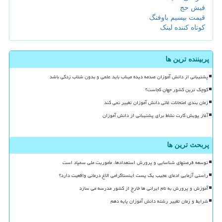
فیش حج
قیمت بیسیم باوفنگ
کوتاه کننده لینک
پربیننده ترین ها
پشتیبانی از دانش آموزان صدمه دیده میناب باید علمی و بدون شتاب زدگی باشد
کوچک ترین کشور جهان کجاست؟
زمان بندی امتحانات غائی دانش آموزان تغییر نمی کند
آغاز پویش کارت نشاط برای پشتیبانی از دانش آموزان
پربحث ترین ها
توسعه فرصتهای شناسایی و پرورش استعدادها، مأموریت ملی سمپاد است
راستی آزمایی ادعای عجیب یک پست اینستاگرامی الاغ درمانی واقعیت دارد؟
آموزش و پرورش به نام ایرانی ها خارج از کشور مدرسه می سازد
شرایط و زمان تغییر رشته دانش آموزان پایه دهم