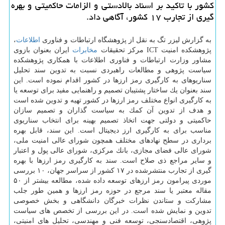
كشور با تاكید بر اسناد بالادستی و الزامات حاكمیتی و بهره
گیری از تجارب ۱۷ كشور، آگاهی داد.
به گزارش لیزر تگ به نقل از پژوهشگاه ارتباطات و فناوری
اطلاعات
،
پژوهشكده امنیت ICT مركز تحقیقات
مخابرات
ایران بعنوان بازوی
مشاور وزارت ارتباطات و فناوری اطلاعات با همكاری پژوهشكده
سیاست پژوهی و مطالعات راهبردی نسبت به تدوین سند تحلیل
سناریوهای به كارگیری رمز ارزها در كشور اقدام نموده است. این
سند بعنوان یك ساختار پشتیبان تصمیم و راهنمایی مفید برای توسعه یا
به كارگیری انواع مختلف رمز ارزها در كشور تهیه و تدوین شده است
و هدف از تدوین آن كمك به سیاست گذاران و تصمیم سازان
حاكمیتی و دولتی جهت اتخاذ تصمیم بهینه برای انتخاب سناریوی
مناسب برای به كارگیری ارز دیجیتال است. این سند، قابل بهره
برداری در سطح نهادهای مختلف همچون شورای عالی امنیت ملی،
شورای عالی فضای مجازی، بانك مركزی، شورای عالی پول و اعتبار
و سایر مراجع ذی صلاح است. سند به كارگیری رمز ارزها با بهره
گیری از تجارب منتشرشده در ۱۷ كشور از سراسر جهان، ۱۰ بررسی
موردی پیرامون رمز ارزهای توسعه داده شده، مطالعه بیشتر از ۵۰
مقاله معتبر یا سند مرجع در حوزه رمز ارزها و همین طور جلب
مشاركت و ستاندن نظرات خبرگان دانشگاهی و بخش خصوصی
تدوین و نمایش شده است. در این بررسی از تخصص های سیاست
پژوهی، اقتصادسنجی، توسعه فنی و مهندسی، تحلیل های امنیتی،