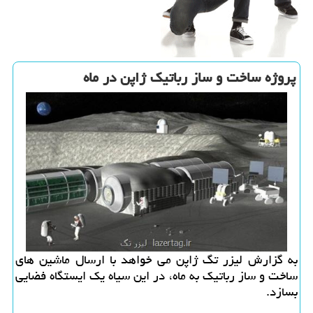
پروژه ساخت و ساز رباتیك ژاپن در ماه
به گزارش لیزر تگ ژاپن می خواهد با ارسال ماشین های
ساخت و ساز رباتیك به ماه، در این سیاه یك ایستگاه فضایی
بسازد.