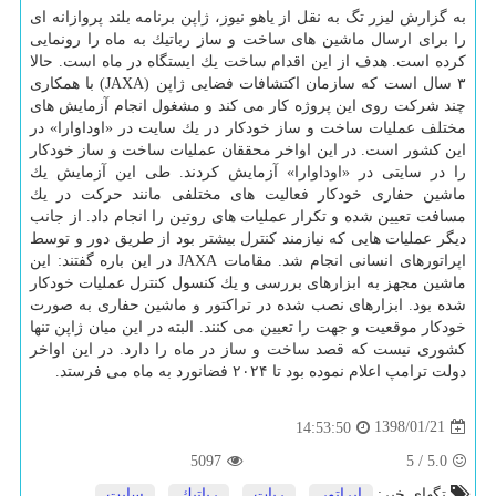
به گزارش لیزر تگ به نقل از یاهو نیوز، ژاپن برنامه بلند پروازانه ای
را برای ارسال ماشین های ساخت و ساز رباتیك به ماه را رونمایی
كرده است. هدف از این اقدام ساخت یك ایستگاه در ماه است. حالا
۳ سال است كه سازمان اكتشافات فضایی ژاپن (JAXA) با همكاری
چند شركت روی این پروژه كار می كند و مشغول انجام آزمایش های
مختلف عملیات ساخت و ساز خودكار در یك سایت در «اوداوارا» در
این كشور است. در این اواخر محققان عملیات ساخت و ساز خودكار
را در سایتی در «اوداوارا» آزمایش كردند. طی این آزمایش یك
ماشین حفاری خودكار فعالیت های مختلفی مانند حركت در یك
مسافت تعیین شده و تكرار عملیات های روتین را انجام داد. از جانب
دیگر عملیات هایی كه نیازمند كنترل بیشتر بود از طریق دور و توسط
اپراتورهای انسانی انجام شد. مقامات JAXA در این باره گفتند: این
ماشین مجهز به ابزارهای بررسی و یك كنسول كنترل عملیات خودكار
شده بود. ابزارهای نصب شده در تراكتور و ماشین حفاری به صورت
خودكار موقعیت و جهت را تعیین می كنند. البته در این میان ژاپن تنها
كشوری نیست كه قصد ساخت و ساز در ماه را دارد. در این اواخر
دولت ترامپ اعلام نموده بود تا ۲۰۲۴ فضانورد به ماه می فرستد.
1398/01/21
14:53:50
5097
5
/
5.0
تگهای خبر:
اپراتور
,
ربات
,
رباتیك
,
سایت