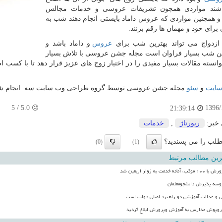
اشند مواردی همچون تشریفات عروسی و خدمات مجالس
همچنین مواردی که عروس داماد بایستی انجام دهند شب به
 برای خود و مهمان ها رقم بزنند.
واج می تواند بهترین شب برای
عروس
و داماد باشد و
ن شب بسیار فراوان است مجله جشن عروسی با تلاش بسیار
وانسته مقالات بسیار مفیدی را در اختیار زوج های عزیز قرار دهد تا با کسب 
سایت
و
سئو
مجله جشن عروسی توسط گروه طراحی وب سایت سه انجام ش
5
/
5.0
1396/
21:39:14
 خبر:
رپورتاژ
,
خدمات
لب را می پسندید؟
(0)
(1)
رین مطالب مرتبط
 خدمت به زوار اربعین شد
روسه پذیرش دانشجومعلمان
 و عدالت آموزشی دو راهبرد اصلی دولت است
وپوش مدارس به آموزش وپرورش ابلاغ گردید