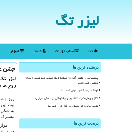
لیزر تگ
خانه
مطالب لیزر تگ
خدمات
آموزش
جشن ع
پربیننده ترین ها
لیزر تگ
پشتیبانی از دانش آموزان صدمه دیده میناب باید علمی و بدون
شتاب زدگی باشد
زوج ها م
کوچک ترین کشور جهان کجاست؟
آغاز پویش کارت نشاط برای پشتیبانی از دانش آموزان
روز
جشن
ثبت این 
نصب سامانه خورشیدی در 12 هزار مدرسه
به شکل ه
مشترک ی
پربحث ترین ها
موارد 
جشن
عر