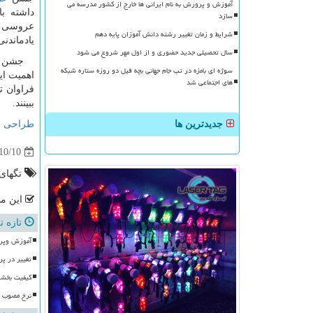
آموزش و پرورش به نام ایرانی ها خارج از کشور مدرسه می
داشته ب
سازد
عروسی و 
شرایط و زمان تغییر رشته دانش آموزان پایه دهم
یادماندنی
سال تحصیلی جدید حضوری و از اول مهر شروع می شود
جشن ازد
سوژه ای بامزه در تب جام جهانی بچه فیل دو روزه ستاره شبکه
اهمیت ای
های اجتماعی شد
فراوان ت
ببینند.
جدیدترین ها
طراحی 
10/10
تگهای
این مط
تازه ت
آموزش وپرورش با ۱۰۰ موکب، آماده
تغییر در پ
کیفیت بخشی
نرخ مصوب ر