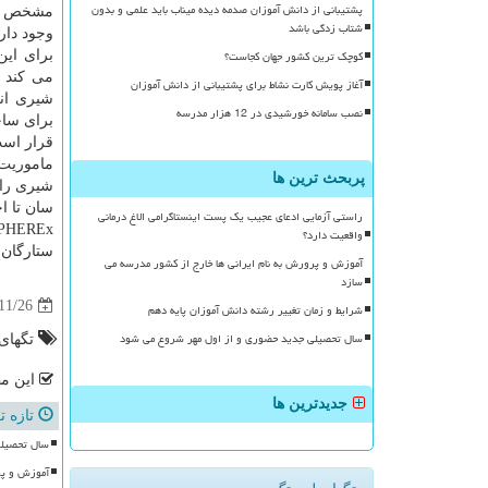
پشتیبانی از دانش آموزان صدمه دیده میناب باید علمی و بدون
مشخص شو
شتاب زدگی باشد
وجود دارد
کوچک ترین کشور جهان کجاست؟
برای این
می كند ت
آغاز پویش کارت نشاط برای پشتیبانی از دانش آموزان
نصب سامانه خورشیدی در 12 هزار مدرسه
برای ساخت SPHEREx به كار گرفته شده قبلا در ماهواره ها و فضاپیماها
قرار است این فضاپیما در ۲۰۲۳ به آسمان پرتا
پربحث ترین ها
سان تا ا
راستی آزمایی ادعای عجیب یک پست اینستاگرامی الاغ درمانی
واقعیت دارد؟
ستارگان ب
آموزش و پرورش به نام ایرانی ها خارج از کشور مدرسه می
سازد
11/26
شرایط و زمان تغییر رشته دانش آموزان پایه دهم
سال تحصیلی جدید حضوری و از اول مهر شروع می شود
تگهای
این مط
جدیدترین ها
تازه ت
سال تحصیلی
آموزش و پر