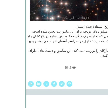
ماموریت SPHEREx بیشتر از ۳۰۰ میلیون كهكشان در مسافت های مختلف را بررسی می كند و از طرف دیگر ۱۰۰ میلیون ستاره در كهكشان راه
ت و جزئیات بیشتری مطالعه كند. این فضاپیما طی ماموریت هر ۶ ماه یك دفعه یك تحقیق در سراسر آسمان انجام می دهد و بدین
لد ستارگان را بررسی می كند. این مناطق و دیسك های اطراف
نند.
4643
x