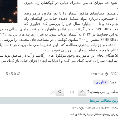
د چه میزان عناصر مشترك حیاتی در كهكشان راه شیری
.
 منظور فضاپیمای مذكور آسمان را با نور مادون قرمز رصد
ا جستجویی درباره مواد تشكیل دهنده حیات در كهكشان راه
شیری انجام دهد و تا ۱۰ میلیارد سال قبل را بررسی كند. فناوری كه
ی اسالی به مریخ استفاده شده است.
ب شود. به غیر از هزینه های پرتاب، ۲۴۲ میلیون دلار بودجه برای این ماموریت تعیین شده است.
شیری را با دق
ختتام ماموریت تمام آسمان را بررسی نموده است.
SPHEREx هنگام انجام این ماموریت وجود مولكول های ارگانیك و آب در مناطق تو
ه ایجاد سیارات جدید كمك می كنند و احیانا به ایجاد اجزای حیات باز كمك می ك
5
/
5.0
1397/
22:07:51
 خبر:
فناوری
لب را می پسندید؟
(0)
(1)
رین مطالب مرتبط
 جدید حضوری و از اول مهر شروع می شود
ورش زیربنای استقلال و پیشرفت کشور است