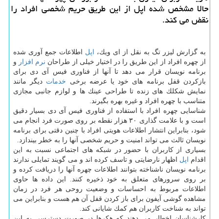
حالا مشخص شده اپل از این طریق حریم شخصی افراد را
نقض می كند.
به گزارش لیزر تگ به نقل از ای ویك،
اپل
اطلاعات جمع آوری شده
از چهره افراد از این طریق را در اختیار خیلی از طراحان
نرم افزار
و
برنامه نویسان قرار می دهد تا آنها از فناوری فیس آی دی برای
بازكردن قفل برنامه های خود یا عرضه برخی
خدمات
دیگر مانند
نمایش شكلك های زنده تا طراحی عینك ها و لوازم جانبی مجازی
متناسب با چهره افراد و غیره بهره بگیرند.
شناسایی چهره افراد با استفاده از فناوری فیس آی دی بسیار دقیق
است و با علامت گذاری ۳۰ هزار نقطه بر روی صورت فرد انجام می
شود، بنابراین انتشار اطلاعات هویتی افراد با چنین دقتی برای برنامه
نویسان ثالث می تواند امنیت و حریم شخصی آنها را به خطر بیندازد.
بسیاری از كاربران با حضور در شبكه های اجتماعی نسبت به این
اقدام
اپل
اظهار نارضایتی و تاسف كرده اند و می گویند تمایلی ندارند
برنامه نویسان ناشناخته بتوانند اطلاعات چهره آنها را دریافت كرده و
بر روی سرورهای متعلق به خود ذخیره كنند. این داده ها حاوی
اطلاعات مربوط به احساسات و وضعیت روحی هر فرد در زمان
مشاهده گوشی آیفون برای باز كردن قفل آن هم هست و بنابراین می
تواند به شناخت كاربران هم كمك شایانی كند.
كارشناسان اخطار می دهند كه هكرها در صورت دسترسی به این