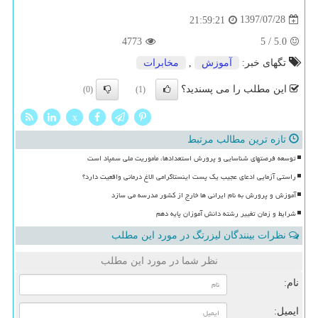
1397/07/28
21:59:21
4773
5
/
5.0
تگهای خبر:
آموزش
,
مخابرات
این مطلب را می پسندید؟
(0)
(1)
x
تازه ترین مطالب مرتبط
توسعه فرصتهای شناسایی و پرورش استعدادها، مأموریت ملی سمپاد است
راستی آزمایی ادعای عجیب یک پست اینستاگرامی الاغ درمانی واقعیت دارد؟
آموزش و پرورش به نام ایرانی ها خارج از کشور مدرسه می سازد
شرایط و زمان تغییر رشته دانش آموزان پایه دهم
نظرات بینندگان لیزرتگ در مورد این مطلب
نظر شما در مورد این مطلب
نام:
ایمیل: