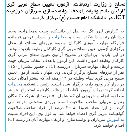
مسلح و وزارت ارتباطات، آزمون تعیین سطح مربی گری
كاركنان نظام وظیفه باهدف توانمندسازی سربازان درزمینه
ICT، در دانشگاه امام حسین (ع) برگزار گردید.
به گزارش لیزر تگ به نقل از دانشكده پست ومخابرات، وحید
یزدانیان رئیس دانشكده پست و
مخابرات
و سردار فرحی فرمانده
قرارگاه مهارت آموزی كاركنان وظیفه نیروهای مسلح، از محل
برگزاری آزمون تعیین سطح مربی گری كاركنان وظیفه بازدید نمودند.
در این بازدید، یزدانیان در تشریح آزمون تعیین سطح مربی گری
كاركنان وظیفه اظهار داشت: این آزمون با هدف انتخاب مربیان جهت
تربیت و ارتقاء مهارت سربازان درزمینه ICT با حضور بیشتر از ۱۱۵۰
نفر از نیروهای مسلح برگزار گردید. وی اظهار داشت: آزمون تعیین
سطح مربی گری نظام وظیفه در ۱۴ زمینه ای كه بیشتر امكان جذب
در بازار كار وجود دارد، برگزار شده است. رئیس دانشكده
مخابرات
اضافه كرد: نمرات آزمون بلافاصله در قالب كارنامه استخراج، فرایند
مصاحبه انجام و خروجی آن كه شامل ۵۰ درصد از شركت كنندگان
بعنوان مربیان صاحب صلاحیت است، بزودی مشخص خواهد می
گردد. از این تعداد حدودا به ۳۰ درصد از افراد صاحب صلاحیت
گواهینامه مربی گری اعطاء خواهد شد. به قول وی، این افراد نسبت
به
آموزش
سربازان و توانمندسازی و ارتقاء مهارت آنان در زمینه ICT
اقدام خواهند كرد.