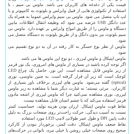
قیمت یکی از دغدغه های کاربران می باشد. ماوس بی سیم ، با
استفاده از تکنولوژی هایی از قبیل وایرلس و بلوتوث به کامپیوتر و یا
لپ تاپ متصل می شود. ماوس بی سیم وایرلس عموما به همراه یک
عدد دانگل
USB
عرضه می شود که وظیفه انتقال اطلاعات مابین
دستگاه و ماوس را از طریق امواج وایرلس بر عهده دارد. ماوس بی
سیم بلوتوث نیز بدون دانگل و از طریق بلوتوث به دستگاه متصل می
شود.
ماوس از نظر نوع حسگر به کار رفته در آن به دو نوع تقسیم می
شود.
ماوس اپتیکال و ماوس لیزری ، دو نوع این ماوس ها می باشد.
اگر توجه کرده باشید در بسیاری از ماوس های امروزی، یک نور قرمز
از زیر ماوس قابل مشاهده است. این نور، حاصل یک چراغ
LED
کوچک است که زیر آن قرار گرفته است. به چنین ماوسی، نوری
(
optical
) گفته می‌شود. ماوس های لیزری برخلاف باور بسیاری از
کاربران، مرئی نیستند؛ به عبارت دیگر شما با مشاهده به زیر ماوس
لیزری، نوری مشاهده نمی‌کنید چرا که ماوس لیزری از اشعه مادون
قرمز استفاده می‌کند که با چشم انسان قابل مشاهده نیست.
نقاط قوت ماوس اپتیکال: ارزان بودن هزینه تولید، حساسیت کمتر
نسبت به آسیب دیدگی، حرکت راحت‌تر روی صفحات بزرگ به دلیل
دقت پایین
DPI
و طول عمر طولانی لامپ
LED
مورد استفاده
.
نقاط ضعف ماوس اپتیکال: دقت کمتر، برخوردار نبودن از کارکرد
صحیح روی صفحات خیلی روشن یا خیلی تیره، ناتوانی در حرکت‌های