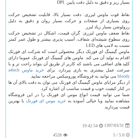
بسیار ریز و دقیق به دلیل دقت پایین
DPI.
نقاط قوت ماوس لیزری: دقت بسیار بالا، قابلیت تشخیص حرکت
روی بسیاری از صفحات و حرکت بسیار روان و دقیق به دلیل
رزولوشن بسیار زیاد لیزر
.
نقاط ضعف ماوس لیزری: گران قیمت، اشکال در تشخیص حرکت
روی سطوح شیشه‌ای شفاف، آسیب پذیری بیشتر و طول عمر کمتر
نسبت به لامپ های
LED.
ماوس گیمینگ ای فورتک دیگر محصولی است که شرکت ای فورتک
اقدام به تولید آن می کند. ماوس های گیمینگ ای فورتک عموما دارای
کلید های اضافی می باشند که کاربر از طریق آن بتواند راحت تر و با
سرعت عمل بیشتری به بازی بپردازد. برای
خرید ماوس
a4tech
bloody
می توانید به فروشگاه پورومیکس مراجعه نمایید.
از دیگر مزایای ماوس گیمینگ ای فورتک می توان به دقت بالای آن ها
در کنار کیفیت خوب و قیمت مناسب آن اشاره کرد.
شما می توانید قیمت انواع موس ای فورتک را در این فروشگاه
مشاهده نمایید وبا خیالی آسوده به
خرید موس ای فورتک
با بهترین
قیمت بپردازید.
1397/03/31
19:42:54
4528
5
/
5.0