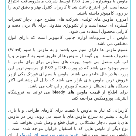
ماوس یا موشواره در سال 1963 توسط شرکت مایکروسافت اختراع
شده است. این اختراع باعث شد تا کاربران کنترل بهتر و دقیق تری را
بر روی کامپیوتر داشته باشند.
امروزه ماوس های تولیدی شرکت های مطرح جهان دچار تغییرات
گسترده ای شده است و از تکنولوژی متفاوتی برای بالا بردن دقت و
کارایی محصول استفاده می شود.
ماوس ، از ملزومات لوازم جانبی کامپیوتر است که دارای انواع
مختلفی می باشد.
عموم ماوس ها دارای سیم می باشند و به ماوس با سیم (
Wired
)
معروف هستند. این گونه از ماوس ها از طریق سیم به کامپیوتر و یا
لپ تاپ متصل می شوند. پورت های متفاوتی برای برای ماوس با
سیم موجود می باشد که دو پورت
USB
و
PS/2
از مرسوم ترین این
پورت ها در حال حاضر می باشند. ماوس با سیم ای فورتک یکی از پر
فروش ترین ماوس های بازار می باشد که دلیل آن پشتیبانی اکثر
دستگاه های دیجیتال از جمله کامپیوتر و لپ تاپ می باشد.
برای اطلاع از
قیمت ماوس های
bloody
می توانید به فروشگاه
اینترنتی پورومیکس مراجعه کنید.
کاربرانی که نیاز به ماوس با کیفیت برای کارهای طراحی و یا بازی
دارند ، بیشتر به سراغ ماوس های با سیم می روند. زیرا در ماوس
های با سیم ، دچار مشکلاتی از قبیل قطع و وصل شدن نخواهند شد.
نوع دیگر از ماوس هایی که با استقبال فراوان مواجه شده است ،
ماوس بی سیم می باشد.
خرید ماوس بی سیم ای فورتک
ارزان