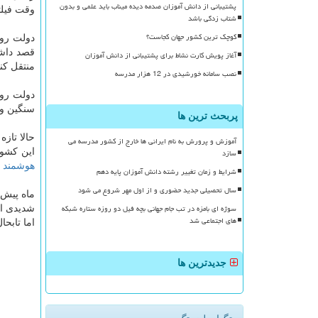
پشتیبانی از دانش آموزان صدمه دیده میناب باید علمی و بدون
وقت فیلت
شتاب زدگی باشد
کوچک ترین کشور جهان کجاست؟
دولت روس
قصد داشت
آغاز پویش کارت نشاط برای پشتیبانی از دانش آموزان
منتقل كند
نصب سامانه خورشیدی در 12 هزار مدرسه
دولت روس
سنگین و 
پربحث ترین ها
آموزش و پرورش به نام ایرانی ها خارج از کشور مدرسه می
سازد
این كشور، ۱۰۰۰ درصد رشد و افزایش پیدا كرده است به گونه ای كه كاربران در سنین مختلف همگ
هوشمند
خ
شرایط و زمان تغییر رشته دانش آموزان پایه دهم
سال تحصیلی جدید حضوری و از اول مهر شروع می شود
ماه پیش 
سوژه ای بامزه در تب جام جهانی بچه فیل دو روزه ستاره شبکه
شدیدی از
های اجتماعی شد
اما تابح
جدیدترین ها