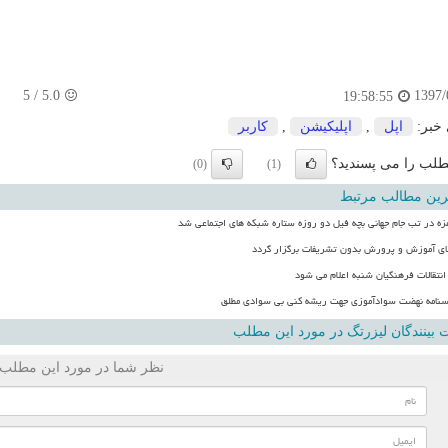
5
/
5.0
1397/
19:58:55
 خبر:
اپل
,
اپلیكیشن
,
كاربر
لب را می پسندید؟
(0)
(1)
رین مطالب مرتبط
زه در تب جام جهانی بچه فیل دو روزه ستاره شبکه های اجتماعی شد
ی آموزش و پرورش بدون تشریفات برگزار گردد
 انتقالات فرهنگیان شنبه اعلام می شود
اسنامه نهضت سوادآموزی جهت ریشه کنی بی سوادی مطلق
بینندگان لیزرتگ در مورد این مطلب
نظر شما در مورد این مطلب