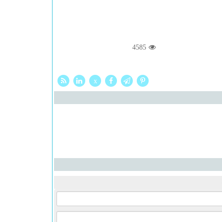
4585
x