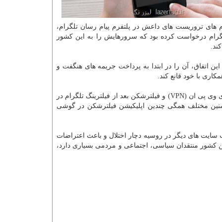
ام های تروریست های داعش در پلتفرم پیام رسان تلگرام،
لگرام درخواست كرده بود كه سرورهایش را به این كشور
ند.
ن اتفاق، آن را در ابتدا به پرداخت جریمه های هنگفت و
كاری با خود قانع كند.
حالا تازه ترین آمار انتشار یافته در روسیه از آن حكایت می كند كه فروش اپلیكیشن های وی پی ان (VPN) و فیلترشكن بعد از فیلترینگ تلگرام در
 سایت های دیگر در روسیه دچار اختلال و باعث اعتراضات
ین كشور منتقدان سیاسی، اجتماعی و مردمی بسیاری دارد،