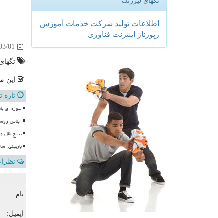
تگهای لیزرتگ
اطلاعات
تولید
شركت
خدمات
آموزش
رپورتاژ
اینترنت
فناوری
03/01
تگهای
این مط
تازه ت
سوژه ای بام
اجلاس رؤسا
نتایج نقل و
بازبینی اس
نظرات 
نام:
ایمیل: