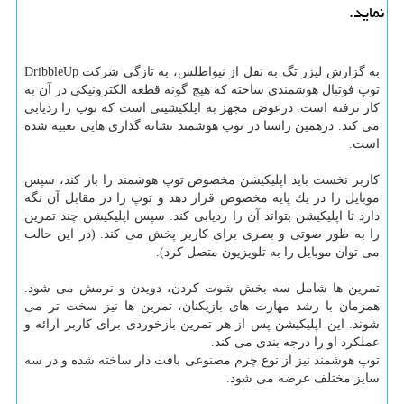
نماید.
به گزارش لیزر تگ به نقل از نیواطلس، به تازگی شركت DribbleUp
توپ فوتبال هوشمندی ساخته كه هیچ گونه قطعه الكترونیكی در آن به
كار نرفته است. درعوض مجهز به اپلكیشینی است كه توپ را ردیابی
می كند. درهمین راستا در توپ هوشمند نشانه گذاری هایی تعبیه شده
است.
كاربر نخست باید اپلیكیشن مخصوص توپ هوشمند را باز كند، سپس
موبایل را در یك پایه مخصوص قرار دهد و توپ را در مقابل آن نگه
دارد تا اپلیكیشن بتواند آن را ردیابی كند. سپس اپلیكیشن چند تمرین
را به طور صوتی و بصری برای كاربر پخش می كند. (در این حالت
می توان موبایل را به تلویزیون متصل كرد).
تمرین ها شامل سه بخش شوت كردن، دویدن و نرمش می شود.
همزمان با رشد مهارت های بازیكنان، تمرین ها نیز سخت تر می
شوند. این اپلیكیشن پس از هر تمرین بازخوردی برای كاربر ارائه و
عملكرد او را درجه بندی می كند.
توپ هوشمند نیز از نوع چرم مصنوعی بافت دار ساخته شده و در سه
سایز مختلف عرضه می شود.