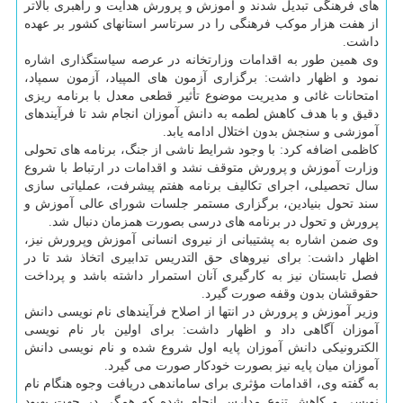
های فرهنگی تبدیل شدند و آموزش و پرورش هدایت و راهبری بالاتر
از هفت هزار موکب فرهنگی را در سرتاسر استانهای کشور بر عهده
داشت.
وی همین طور به اقدامات وزارتخانه در عرصه سیاستگذاری اشاره
نمود و اظهار داشت: برگزاری آزمون های المپیاد، آزمون سمپاد،
امتحانات غائی و مدیریت موضوع تأثیر قطعی معدل با برنامه ریزی
دقیق و با هدف کاهش لطمه به دانش آموزان انجام شد تا فرآیندهای
آموزشی و سنجش بدون اختلال ادامه یابد.
کاظمی اضافه کرد: با وجود شرایط ناشی از جنگ، برنامه های تحولی
وزارت آموزش و پرورش متوقف نشد و اقدامات در ارتباط با شروع
سال تحصیلی، اجرای تکالیف برنامه هفتم پیشرفت، عملیاتی سازی
سند تحول بنیادین، برگزاری مستمر جلسات شورای عالی آموزش و
پرورش و تحول در برنامه های درسی بصورت همزمان دنبال شد.
وی ضمن اشاره به پشتیبانی از نیروی انسانی آموزش وپرورش نیز،
اظهار داشت: برای نیروهای حق التدریس تدابیری اتخاذ شد تا در
فصل تابستان نیز به کارگیری آنان استمرار داشته باشد و پرداخت
حقوقشان بدون وقفه صورت گیرد.
وزیر آموزش و پرورش در انتها از اصلاح فرآیندهای نام نویسی دانش
آموزان آگاهی داد و اظهار داشت: برای اولین بار نام نویسی
الکترونیکی دانش آموزان پایه اول شروع شده و نام نویسی دانش
آموزان میان پایه نیز بصورت خودکار صورت می گیرد.
به گفته وی، اقدامات مؤثری برای ساماندهی دریافت وجوه هنگام نام
نویسی و کاهش تنوع مدارس انجام شده که همگی در جهت بهبود