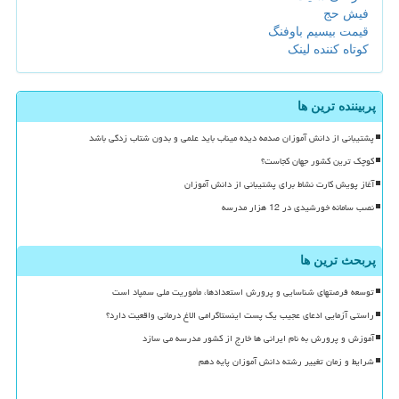
فیش حج
قیمت بیسیم باوفنگ
کوتاه کننده لینک
پربیننده ترین ها
پشتیبانی از دانش آموزان صدمه دیده میناب باید علمی و بدون شتاب زدگی باشد
کوچک ترین کشور جهان کجاست؟
آغاز پویش کارت نشاط برای پشتیبانی از دانش آموزان
نصب سامانه خورشیدی در 12 هزار مدرسه
پربحث ترین ها
توسعه فرصتهای شناسایی و پرورش استعدادها، مأموریت ملی سمپاد است
راستی آزمایی ادعای عجیب یک پست اینستاگرامی الاغ درمانی واقعیت دارد؟
آموزش و پرورش به نام ایرانی ها خارج از کشور مدرسه می سازد
شرایط و زمان تغییر رشته دانش آموزان پایه دهم