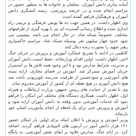
آماده سازی دانش آموزان، معلمان و خانواده ها به منظور حضور در
مراسم انجام شده و در عرصه پرورشی، زمینه کنشگری دانش
آموزان و فرهنگیان فراهم گشته است.
وی اظهار داشت: در همین جهت ده ها پویش فرهنگی و تربیتی راه
اندازی شده و اطلاع رسانی گسترده ای نیز با بهره گیری از ظرفیتهای
مختلف، خصوصاً شبکه شاد، در حال انجام می باشد. پیشبینی می
شود حدود چهار میلیون نفر بوسیله شبکه شاد، مراسم خاکسپاری
رهبر شهید را بصورت زنده دنبال کنند.
کاظمی در ادامه با تشریح عملکرد آموزش و پرورش در جریان جنگ
اخیر، اظهار داشت: اولین اقدام وزارتخانه، حفظ امنیت دانش آموزان
و مدیریت شرایط مدارس بود و با این وجود همه تلاش ها بر استمرار
جریان آموزش متمرکز شد. آموزش در فضای مجازی، ارایه بسته
های آموزشی و سودجستن از ظرفیت مدرسه تلویزیونی باعث شد
هیچ دانش آموزی در هیچ نقطه ای از کشور از آموزش محروم نماند.
وی با تقدیر از حمایت های رییس جمهور، وزارت ارتباطات و همراه
اول، اظهار داشت: همکاری دستگاه های مختلف این امکان را فراهم
نمود که خدمات آموزشی بدون وقفه به دانش آموزان ارایه شود و
آموزش و پرورش حتی برای یک لحظه از انجام مأموریت اصلی خود
بازنماند.
وزیر آموزش و پرورش با اعلان اینکه برای اولین بار امکان حضور
۱۲۱ هزار دانش آموز در آزمون های المپیادی فراهم گردید، اضافه
کرد: در ایام جنگ، مدارس علاوه بر ایفای نقش آموزشی، به پایگاه