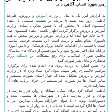
رهبر شهید انقلاب آگاهی داد.
به گزارش لیزر تگ به نقل از وزارت
آموزش
و پرورش، علیرضا
کاظمی، روز سه شنبه ۹ تیرماه در نشست صمیمی با اعضاء
کمیسیون اصل ۹۰ مجلس که با حضور معاونان ستادی وزارت
آموزش و پرورش برگزار گردید، اظهار داشت: اعضاء کمیسیون اصل
۹۰ به خانه خود آمده اند و وزارت آموزش و پرورش متعلق به همه
دلسوزان نظام تعلیم و تربیت است. این نشست فرصت مناسبی
است تا قسمتی از اقدامات جامعه بزرگ فرهنگیان و دانش آموزان
در ایام جنگ اخیر تشریح شود و با سودجستن از دیدگاه های نمایندگان
مجلس شورای اسلامی، برای رفع مشکلات این
دستگاه
بزرگ
همفکری و تبادل نظر صورت گیرد.
وی ضمن اشاره به برنامه ریزی های انجام شده برای برگزاری
مراسم خاکسپاری رهبر شهید، عنوان کرد: ستاد ویژه ای در وزارت
آموزش و پرورش تشکیل شده که چهار استان بصورت مستقیم و
سایر استان ها نیز بصورت غیرمستقیم در اجرای برنامه های آن
مشارکت دارند.
کاظمی اضافه کرد: برای اسکان مهمانان و زوار، هزار مدرسه در
تهران و هزار مدرسه دیگر در شهرستان ها پیشبینی شده و
دستورالعمل ویژه ای با عنوان «قرارگاه میزبانی مدارس» نیز به
استان ها ابلاغ گردیده است تا
خدمات
لازم به زوار ارایه شود.
وزیر آموزش و پرورش اضافه کرد: برنامه ریزی گسترده ای برای