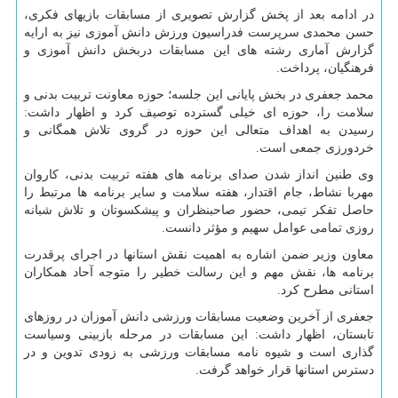
در ادامه بعد از پخش گزارش تصویری از مسابقات بازیهای فکری،
حسن محمدی سرپرست فدراسیون ورزش دانش آموزی نیز به ارایه
گزارش آماری رشته های این مسابقات دربخش دانش آموزی و
فرهنگیان، پرداخت.
محمد جعفری در بخش پایانی این جلسه؛ حوزه معاونت تربیت بدنی و
سلامت را، حوزه ای خیلی گسترده توصیف کرد و اظهار داشت:
رسیدن به اهداف متعالی این حوزه در گروی تلاش همگانی و
خردورزی جمعی است.
وی طنین انداز شدن صدای برنامه های هفته تربیت بدنی، کاروان
مهربا نشاط، جام اقتدار، هفته سلامت و سایر برنامه ها مرتبط را
حاصل تفکر تیمی، حضور صاحبنظران و پیشکسوتان و تلاش شبانه
روزی تمامی عوامل سهیم و مؤثر دانست.
معاون وزیر ضمن اشاره به اهمیت نقش استانها در اجرای پرقدرت
برنامه ها، نقش مهم و این رسالت خطیر را متوجه آحاد همکاران
استانی مطرح کرد.
جعفری از آخرین وضعیت مسابقات ورزشی دانش آموزان در روزهای
تابستان، اظهار داشت: این مسابقات در مرحله بازبینی وسیاست
گذاری است و شیوه نامه مسابقات ورزشی به زودی تدوین و در
دسترس استانها قرار خواهد گرفت.