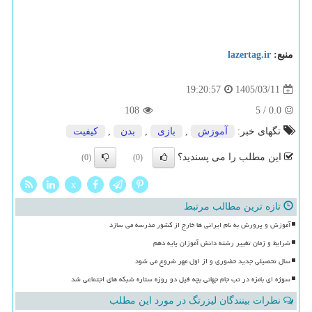
منبع:
lazertag.ir
1405/03/11
19:20:57
108
5
/
0.0
تگهای خبر:
آموزش
,
بازی
,
بدن
,
كیفیت
این مطلب را می پسندید؟
(0)
(0)
x
تازه ترین مطالب مرتبط
آموزش و پرورش به نام ایرانی ها خارج از کشور مدرسه می سازد
شرایط و زمان تغییر رشته دانش آموزان پایه دهم
سال تحصیلی جدید حضوری و از اول مهر شروع می شود
سوژه ای بامزه در تب جام جهانی بچه فیل دو روزه ستاره شبکه های اجتماعی شد
نظرات بینندگان لیزرتگ در مورد این مطلب