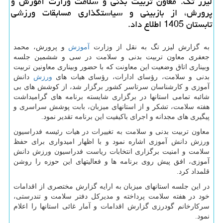
لیزر تگ: معاون تربیت بدنی و سلامت وزارت آموزش و
پرورش، از بازبینی و سیاستگذاری مسابقات ورزشی
تابستان 1405 اطلاع داد.
به گزارش لیزر تگ به نقل از وزارت
آموزش
و پرورش، محمد
جعفری معاون تربیت بدنی و سلامت در سی و ششمین جلسه
وبیناری اتاق وضعیت این معاونت که با حضور وبیناری معاونین تربیت
بدنی و سلامت، رؤسای ادارات، رؤسای هیات های
ورزش
دانش
آموزی و کارشناسان سرتاسر کشور برگزار شد، از کوشش های بی
شائبه تمامی استانها در برگزاری شایسته برنامه های گرامیداشت
هفته سلامت، تشکر و از استانهای میزبان، بابت پوشش سراسری و
پیگیری های مجدانه و اجرای باکیفیت این برنامه تقدیر نمود.
معاون تربیت بدنی و سلامت به تغییرات در هیات رئیسه فدراسیون
ورزش دانش آموزی اشاره نمود و با اظهار امیدواری برای حفظ
سلامت و امنیت برگزاری انتخابات ریاست فدراسیون ورزش دانش
آموزی، افق پیش روی برنامه ها و فعالیتهای این حوزه را روشن
قلمداد کرد.
در این جلسه استانهای میزبان به ارایه گزارش مختصری از اقدامات
خود در هفته سلامت پرداخته و مدیرکل دفتر سلامت و تندرستی،
سرکارخانم گودرزی گزارش اقدامات و آمار غائی استانها را اعلام
نمود.