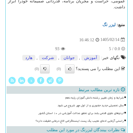
عمومی، حراست و مجریان برنامه، قدردانی صمیمانه خودرا ابراز
داشت.
منبع:
لیزر تگ
1405/02/14
16:46:12
93
5
/
0.0
تگهای خبر:
آموزش
,
جوانان
,
شركت
,
هارد
این مطلب را می پسندید؟
(0)
(0)
x
تازه ترین مطالب مرتبط
شرایط و زمان تغییر رشته دانش آموزان پایه دهم
سال تحصیلی جدید حضوری و از اول مهر شروع می شود
اردوهای علوی قدمی بلند برای تحقق عدالت آموزشی در ۱۰ استان کشور
راستی آزمایی ادعای عجیب یک پست اینستاگرامی الاغ درمانی حقیقت دارد؟
نظرات بینندگان لیزرتگ در مورد این مطلب