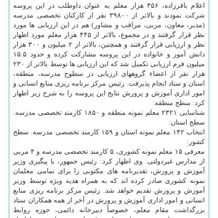
اعلام باقرزاده، ۳۵۶ هزار معلم به عنوان داوطلب در این پروسه
شرکت نمودند و بالاتر از ۳۹۸۰۰ نفر از کارکنان تخصصی مدرسه
(مدیر، معاون، مربی، مراقب و مشاور) هم در این ارزیابی ها مورد
نظر قرار گرفتند و در مجموع، بالاتر از ۴۴۵ هزار معلم مورد اظهار
نظر و ارزیابی قرار گرفتند و همچنین، بالاتر از ۲ میلیون و ۳۰۰ هزار
دانش آموز و خانواده در این پروسه مشارکت کرده و حدود ۱۵.۵
میلیون فرم ارزیابی تکمیل شد که این ارزیابی ها توسط بالاتر از ۲۳۰
هزار نفر از اعضاء گروههای ارزیابی در سطوح مدرسه، منطقه،
استان و ستاد انجام پذیرفت. رئیس مرکز برنامه ریزی منابع انسانی و
امور اداری آموزش و پرورش نتایج این پروسه را به شرح زیر اظهار
کرد: سطح منطقه:
شناسایی ۲۳۲۱ معلم نمونه منطقه و ۱۸۵۰ کارمند تخصصی مدرسه.
سطح استان:
انتخاب ۱۴۲ معلم نمونه استان و ۱۵۹ کارمند تخصصی مدرسه. سطح
کشور:
معرفی ۱۵ معلم نمونه کشوری، ۵ کارمند تخصصی مدرسه و ۴ مربی
از مدارس غیردولتی. وی اظهار کرد: رئیس جمهور، با پیگیری وزیر
آموزش و پرورش، تقدیرنامه های مکتوبی را برای تمامی معلمان
نمونه کشوری صادر کرده اند که به همراه هدیه ویژه توسط وزیر
آموزش و پرورش تقدیم خواهد شد. رئیس مرکز برنامه ریزی منابع
انسانی و امور اداری آموزش و پرورش در آخر از همه همکاران ستاد
بزرگداشت مقام معلم، خصوصاً دبیرخانه دائمی، حوزه روابط