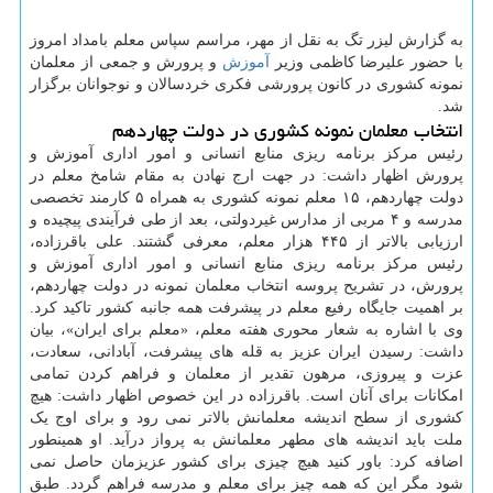
به گزارش لیزر تگ به نقل از مهر، مراسم سپاس معلم بامداد امروز
با حضور علیرضا کاظمی وزیر
آموزش
و پرورش و جمعی از معلمان
نمونه کشوری در کانون پرورشی فکری خردسالان و نوجوانان برگزار
شد.
انتخاب معلمان نمونه کشوری در دولت چهاردهم
رئیس مرکز برنامه ریزی منابع انسانی و امور اداری آموزش و
پرورش اظهار داشت: در جهت ارج نهادن به مقام شامخ معلم در
دولت چهاردهم، ۱۵ معلم نمونه کشوری به همراه ۵ کارمند تخصصی
مدرسه و ۴ مربی از مدارس غیردولتی، بعد از طی فرآیندی پیچیده و
ارزیابی بالاتر از ۴۴۵ هزار معلم، معرفی گشتند. علی باقرزاده،
رئیس مرکز برنامه ریزی منابع انسانی و امور اداری آموزش و
پرورش، در تشریح پروسه انتخاب معلمان نمونه در دولت چهاردهم،
بر اهمیت جایگاه رفیع معلم در پیشرفت همه جانبه کشور تاکید کرد.
وی با اشاره به شعار محوری هفته معلم، «معلم برای ایران»، بیان
داشت: رسیدن ایران عزیز به قله های پیشرفت، آبادانی، سعادت،
عزت و پیروزی، مرهون تقدیر از معلمان و فراهم کردن تمامی
امکانات برای آنان است. باقرزاده در این خصوص اظهار داشت: هیچ
کشوری از سطح اندیشه معلمانش بالاتر نمی رود و برای اوج یک
ملت باید اندیشه های مطهر معلمانش به پرواز درآید. او همینطور
اضافه کرد: باور کنید هیچ چیزی برای کشور عزیزمان حاصل نمی
شود مگر این که همه چیز برای معلم و مدرسه فراهم گردد. طبق