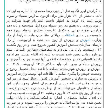
به گزارش لیزر تگ به نقل از مهر، رضا محمدی، با اشاره به این که
تابحال بیشتر از ۱۲۰ هزار نفر برای آزمون مدارس سمپاد و نمونه
دولتی ثبت نام کرده اند، اظهار داشت: ثبت نام جهت شرکت در
آزمون ورودی پایه هفتم مدارس سمپاد دوره اول متوسطه و پایه دهم
مدارس نمونه دولتی و تکمیل ظرفیت مدارس سمپاد دوره دوم
متوسطه بر مبنای
اطلاعات
دریافتی متقاضیان واجد شرایط از راه
وزارت
آموزش
و پرورش از روز سه شنبه ۸ اردیبهشت از راه
تارنمای سازمان سنجش آموزش کشور شروع شده و در روز یکشنبه
۱۳ اردیبهشت پایان می پذیرد و به متقاضیان سفارش اکید می شود
در بازه زمانی تعیین شده نسبت به ثبت نام اقدام نمایند. وی ادامه
داد: متقاضیانی که در مشخصات اعلامی آنها توسط وزارت آموزش و
پرورش مشکلی وجود دارد باید حداکثر تا ۱۳ اردیبهشت ۱۴۰۵ به
آموزش و پرورش شهرستان، منطقه یا ناحیهٔ محل تحصیل رجوع و
وضعیت خویش را پیگیری نمایند تا اطلاعات آنها توسط وزارت آموزش
و پرورش به سازمان سنجش آموزش کشور ارسال شود در غیر این
صورت امکان ثبت نام در این آزمون برای ایشان وجود ندارد. این
دسته از متقاضیان می توانند بعد از برطرف شدن مشکل، در فرصت
مجدد از روز پنج شنبه ۱۷ تا روز دوشنبه ۲۱ اردیبهشت نسبت به ثبت
نام اقدام نمایند. محمدی با اشاره به اینکه متقاضیان تا پایان مهلت
تعیین شده می توانند اطلاعات خویش را بررسی نموده و در صورت
وجود نقص، حداکثر تا ۵ بار نسبت به ویرایش آن اقدام نمایند، اظهار