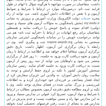
داشت: متقاضیان در صورت مواجهه با هرگونه سؤال یا ابهام در طول
فرایند ثبت نام، درصورتیکه موارد در ارتباط با شرایط و ضوابط
آزمون و یا نقص در اطلاعات دانش آموزی باشد، می توانند از راه
پنجره
خدمات
دولت الکترونیک وزارت آموزش و پرورش به نشانی
my.medu.ir (بخش پاسخگویی به سؤالات آزمون های سمپاد و نمونه
دولتی) اقدام نموده و پاسخ خویش را دریافت نمایند و همینطور
متقاضیان برای رفع ابهامات در ارتباط با «فرآیند ثبت نام» هم می
توانند درخواست خویش را در سامانه پاسخگویی اینترنتی سازمان
سنجش به نشانی request.sanjesh.org ثبت و پیگیری کنند. وی در
رابطه با زمان برگزاری این آزمون، اظهار داشت: تاریخ دقیق
برگزاری آزمون متعاقباً اعلام خواهد شد و اطلاعیه در ارتباط با زمان
آزمون و نحوه دریافت کارت ورود به جلسه، ۱۰ روز قبل از برگزاری
منتشر می شود و داوطلبان می توانند از سه روز پیش از آزمون
نسبت به دریافت کارت ورود به جلسه اقدام نمایند. رئیس سازمان
سنجش آموزش کشور با تکیه بر لزوم حفظ آرامش و توجه به
سلامت روان دانش آموزان، به والدین این عزیزان سفارش کرد از
ایجاد فشار مضاعف بر فرزندان خود خودداری کرده و به اطلاعات
غیررسمی و بزرگ نمایی شده در فضای مجازی توجه نکنند. وی با
تکیه بر لزوم مطالعه دقیق دفترچه آزمون بخصوص مطالب در ارتباط
با شرایط و مواد آزمون، تصریح کرد: قبولی در مدارس سمپاد و ورود
به این مدارس تنها راه و مسیر موفقیت نیست و عدم پذیرش در این
مدارس هم به معنای از دست رفتن فرصتهای تحصیلی آینده نخواهد