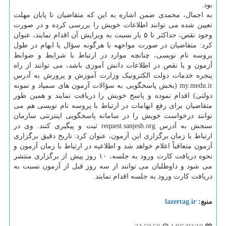
بود.
به اجمال، محمدی ضمن اشاره به این که متقاضیان تا پایان مهلت
تعیین شده می توانند اطلاعات خویش را بررسی کرده و در صورت
وجود نقص، حداکثر تا ۵ بار نسبت به ویرایش آن اقدام نمایند، عنوان
کرد: متقاضیان در صورت مواجهه با هرگونه سؤال یا ابهام در طول
پروسه نام نویسی، چنانچه موارد در ارتباط با شرایط و ضوابط
آزمون و یا نقص در اطلاعات دانش آموزی باشد، می توانند از راه
پنجره خدمات دولت الکترونیک وزارت آموزش و پرورش به آدرس
my.medu.ir (بخش پاسخگویی به سؤالات آزمون های سمپاد و نمونه
دولتی) اقدام نموده و پاسخ خویش را دریافت نمایند و همین طور
متقاضیان برای رفع ابهامات در ارتباط با پروسه نام نویسی هم می
توانند درخواست خویش را در سامانه پاسخگویی اینترنتی سازمان
سنجش به آدرس request.sanjesh.org ثبت و پیگیری کنند. وی در
ارتباط با زمان برگزاری این آزمون، عنوان کرد: تاریخ دقیق برگزاری
آزمون متعاقباً اعلام خواهد شد و اطلاعیه در ارتباط با زمان آزمون و
نحوه دریافت کارت ورود به جلسه، ۱۰ روز پیش از برگزاری منتشر
می شود و داوطلبان می توانند از سه روز قبل از آزمون نسبت به
دریافت کارت ورود به جلسه اقدام نمایند.
منبع:
lazertag.ir