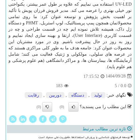
UV-LED استفاده می نماییم که علاوه بر طول عمر بیشتر، یکنواختی
نور خیلی بهتری را عرضه می کند. مدیر فروش فرزان پویش با تأکید
بر اهمیت بخش پژوهش و توسعه عنوان کرد: ما روی تمامی
محصولاتمان همچون پمپ پریستالتیک، لوپ استریل، PHMT و دستگاه
ژل داک، همیشه تلاش نموده ایم چه در قسمت طراحی و چه در
قسمت کاربری (User Interface)، ارتقا و بهینه سازی ایجاد نماییم و
روز به روز در حال پیشرفت باشیم. وی در مورد مشتریان این
محصولات عنوان کرد: جامعه هدف ما به طور کلی مراکزی هستند که
در عرصه های سلولی، مولکولی و ژنتیک فعالیت می کنند؛ شامل
آزمایشگاه ها، بیمارستان ها، و مراکز دانشگاهی (هم علوم پزشکی و
هم علوم پایه).
1404/09/28
17:15:52
183
5
/
0.0
تگهای خبر:
تولید
,
دستگاه
,
دوربین
,
رقابت
این مطلب را می پسندید؟
(0)
(0)
x
تازه ترین مطالب مرتبط
توسعه فرصتهای شناسایی و پرورش استعدادها، مأموریت ملی سمپاد است