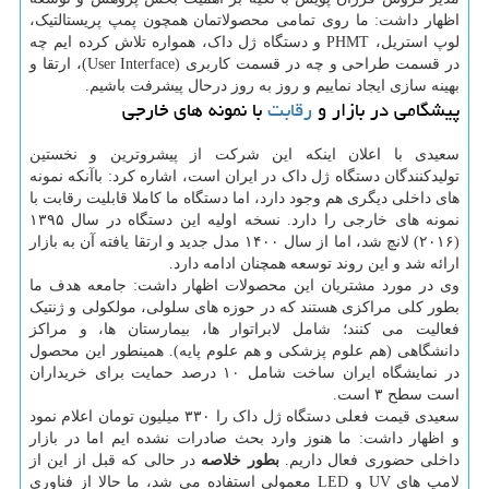
اظهار داشت: ما روی تمامی محصولاتمان همچون پمپ پریستالتیک،
لوپ استریل، PHMT و دستگاه ژل داک، همواره تلاش کرده ایم چه
در قسمت طراحی و چه در قسمت کاربری (User Interface)، ارتقا و
بهینه سازی ایجاد نماییم و روز به روز درحال پیشرفت باشیم.
پیشگامی در بازار و
رقابت
با نمونه های خارجی
سعیدی با اعلان اینکه این شرکت از پیشروترین و نخستین
تولیدکنندگان دستگاه ژل داک در ایران است، اشاره کرد: باآنکه نمونه
های داخلی دیگری هم وجود دارد، اما دستگاه ما کاملا قابلیت رقابت با
نمونه های خارجی را دارد. نسخه اولیه این دستگاه در سال ۱۳۹۵
(۲۰۱۶) لانچ شد، اما از سال ۱۴۰۰ مدل جدید و ارتقا یافته آن به بازار
ارائه شد و این روند توسعه همچنان ادامه دارد.
وی در مورد مشتریان این محصولات اظهار داشت: جامعه هدف ما
بطور کلی مراکزی هستند که در حوزه های سلولی، مولکولی و ژنتیک
فعالیت می کنند؛ شامل لابراتوار ها، بیمارستان ها، و مراکز
دانشگاهی (هم علوم پزشکی و هم علوم پایه). همینطور این محصول
در نمایشگاه ایران ساخت شامل ۱۰ درصد حمایت برای خریداران
است سطح ۳ است.
سعیدی قیمت فعلی دستگاه ژل داک را ۳۳۰ میلیون تومان اعلام نمود
و اظهار داشت: ما هنوز وارد بحث صادرات نشده ایم اما در بازار
داخلی حضوری فعال داریم.
بطور خلاصه
در حالی که قبل از این از
لامپ های UV و LED معمولی استفاده می شد، ما حالا از فناوری