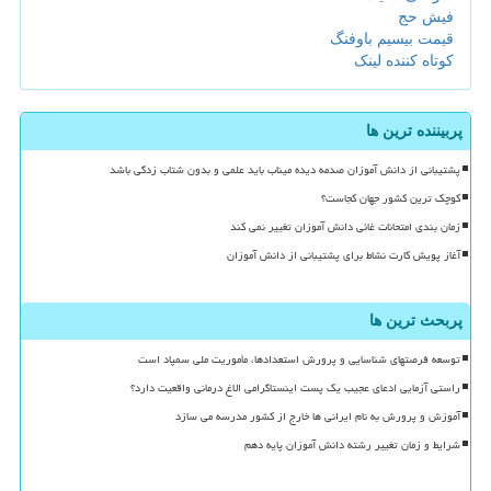
فیش حج
قیمت بیسیم باوفنگ
کوتاه کننده لینک
پربیننده ترین ها
پشتیبانی از دانش آموزان صدمه دیده میناب باید علمی و بدون شتاب زدگی باشد
کوچک ترین کشور جهان کجاست؟
زمان بندی امتحانات غائی دانش آموزان تغییر نمی کند
آغاز پویش کارت نشاط برای پشتیبانی از دانش آموزان
پربحث ترین ها
توسعه فرصتهای شناسایی و پرورش استعدادها، مأموریت ملی سمپاد است
راستی آزمایی ادعای عجیب یک پست اینستاگرامی الاغ درمانی واقعیت دارد؟
آموزش و پرورش به نام ایرانی ها خارج از کشور مدرسه می سازد
شرایط و زمان تغییر رشته دانش آموزان پایه دهم