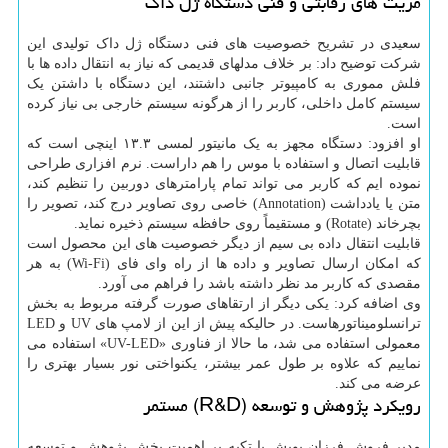
مزیت های رقابتی و فنی دستگاه ژل داک
سعیدی در تشریح خصوصیت های فنی دستگاه ژل داک تولیدی این
شرکت توضیح داد: بر خلاف مدلهای قدیمی که نیاز به انتقال داده ها با
فلش مموری به کامپیوتر جانبی داشتند، این دستگاه با داشتن یک
سیستم کامل داخلی، کاربر را از هرگونه سیستم خارجی بی نیاز کرده
است.
او افزود: دستگاه مجهز به یک مانیتور لمسی ۱۳.۳ اینچی است که
قابلیت اتصال و استفاده با موس را هم داراست. نرم افزاری طراحی
نموده ایم که کاربر می تواند تمام پارامترهای دوربین را تنظیم کند،
متن یا یادداشت (Annotation) خاصی روی تصاویر درج کند، تصویر را
بچرخاند (Rotate) و مستقیماً روی حافظه سیستم ذخیره نماید.
قابلیت انتقال داده بی سیم از دیگر خصوصیت های این محصول است
که امکان ارسال تصاویر و داده ها از راه وای فای (Wi-Fi) به هر
مقصدی که کاربر مد نظر داشته باشد را فراهم می آورد.
وی اضافه کرد: یکی دیگر از ارتقاهای صورت گرفته مربوط به بخش
ترانسلومیناتورهاست. در حالیکه پیش از این از لامپ های UV و LED
معمولی استفاده می شد، ما حالا از فناوری «UV-LED» استفاده می
نماییم که علاوه بر طول عمر بیشتر، یکنواختی نور بسیار بهتری را
عرضه می کند.
رویکرد پژوهش و توسعه (R&D) مستمر
مدیر فروش فرزان پویش با تکیه بر اهمیت بخش پژوهش و توسعه