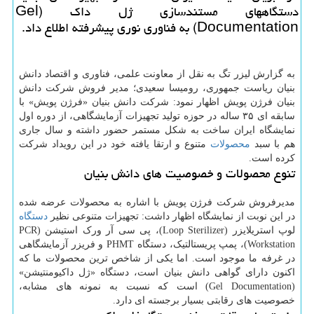
دستگاههای مستندسازی ژل داک (Gel
Documentation) به فناوری نوری پیشرفته اطلاع داد.
به گزارش لیزر تگ به نقل از معاونت علمی، فناوری و اقتصاد دانش
بنیان ریاست جمهوری، رومیسا سعیدی؛ مدیر فروش شرکت دانش
بنیان فرژن پویش اظهار نمود: شرکت دانش بنیان «فرژن پویش» با
سابقه ای ۳۵ ساله در حوزه تولید تجهیزات آزمایشگاهی، از دوره اول
نمایشگاه ایران ساخت به شکل مستمر حضور داشته و سال جاری
هم با سبد
محصولات
متنوع و ارتقا یافته خود در این رویداد شرکت
کرده است.
تنوع محصولات و خصوصیت های دانش بنیان
مدیرفروش شرکت فرژن پویش با اشاره به محصولات عرضه شده
در این نوبت از نمایشگاه اظهار داشت: تجهیزات متنوعی نظیر
دستگاه
لوپ استریلایزر (Loop Sterilizer)، پی سی آر ورک استیشن (PCR
Workstation)، پمپ پریستالتیک، دستگاه PHMT و فریزر آزمایشگاهی
در غرفه ما موجود است. اما یکی از شاخص ترین محصولات ما که
اکنون دارای گواهی دانش بنیان است، دستگاه «ژل داکیومنتیشن»
(Gel Documentation) است که نسبت به نمونه های مشابه،
خصوصیت های رقابتی بسیار برجسته ای دارد.