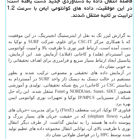
فاصله انتقال داده به دستاوردی جدید دست یافته است؛
در این موفقیت، داده های کوانتومی ایمن با سرعت 1.2
ترابیت بر ثانیه منتقل شدند.
به گزارش لیزر تگ به نقل از اینترستینگ انجینرینگ، در این موفقیت
که با همکاری مرکز CSC-IT برای علوم، شرکت SURF و نوکیا به
دست آمده است، ارتباط فیبر نوری با ظرفیت بالا و امنیت کوانتومی
بین آمستردام (هلند) و کاجانی (فنلاند) آزمایش شد. این آزمایش،
پتانسیل ایجاد ارتباط بسیار سریع و فرامرزی برای اهداف تحقیقاتی را
به خوبی نشان داد.
در آزمایش داده های تحقیقی و مصنوعی ترکیب شدند و بطور
مستقیم در حالت دیسک به دیسک (از واحد SURF در آمستردام به
دیتاسنتر CSC در کاجانی) در پنج شبکه تحقیقاتی، تولیدی و آموزشی
همچون NORDUnet، Sunet، SIKT و Funet منتقل شدند. این راه حل
شبکه از مسیریابی IP/MPLS نوکیا و تجهیزات نوری کوانتومی ایمن
بهره برد.
فناوری IP نوکیا، اترنت منعطف (FlexE) را برای مدیریت «جریان های
فیلی» (elephant flows) که در حقیقت جریان های بسیار بزرگ و
پیوسته داده ها هستند را به نمایش گذاشت. از طرف دیگر انتقال
نوری با ظرفیت بالای آن، توانایی انتقال مجموعه داده های عظیم تولید
شده توسط HPC را در فواصل طولانی نشان داد.