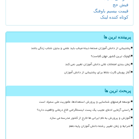
فیش حج
قیمت بیسیم باوفنگ
کوتاه کننده لینک
پربیننده ترین ها
پشتیبانی از دانش آموزان صدمه دیده میناب باید علمی و بدون شتاب زدگی باشد
کوچک ترین کشور جهان کجاست؟
زمان بندی امتحانات غائی دانش آموزان تغییر نمی کند
آغاز پویش کارت نشاط برای پشتیبانی از دانش آموزان
پربحث ترین ها
توسعه فرصتهای شناسایی و پرورش استعدادها، مأموریت ملی سمپاد است
راستی آزمایی ادعای عجیب یک پست اینستاگرامی الاغ درمانی واقعیت دارد؟
آموزش و پرورش به نام ایرانی ها خارج از کشور مدرسه می سازد
شرایط و زمان تغییر رشته دانش آموزان پایه دهم