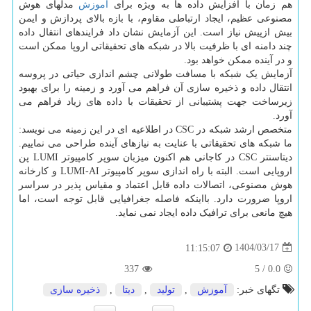
هم زمان با افزایش داده ها به ویژه برای
آموزش
مدلهای هوش
مصنوعی عظیم، ایجاد ارتباطی مقاوم، با بازه بالای پردازش و ایمن
بیش ازپیش نیاز است. این آزمایش نشان داد فرایندهای انتقال داده
چند دامنه ای با ظرفیت بالا در شبکه های تحقیقاتی اروپا ممکن است
و در آینده ممکن خواهد بود.
آزمایش یک شبکه با مسافت طولانی چشم اندازی حیاتی در پروسه
انتقال داده و ذخیره سازی آن فراهم می آورد و زمینه را برای بهبود
زیرساخت جهت پشتیبانی از تحقیقات با داده های زیاد فراهم می
آورد.
متخصص ارشد شبکه در CSC در اطلاعیه ای در این زمینه می نویسد:
ما شبکه های تحقیقاتی با عنایت به نیازهای آینده طراحی می نماییم.
دیتاسنتر CSC در کاجانی هم اکنون میزبان سوپر کامپیوتر LUMI پن
اروپایی است. البته با راه اندازی سوپر کامپیوتر LUMI-AI و کارخانه
هوش مصنوعی، اتصالات داده قابل اعتماد و مقیاس پذیر در سراسر
اروپا ضرورت دارد. بااینکه فاصله جغرافیایی قابل توجه است، اما
هیچ مانعی برای ترافیک داده ایجاد نمی نماید.
1404/03/17
11:15:07
337
5
/
0.0
تگهای خبر:
آموزش
,
تولید
,
دیتا
,
ذخیره سازی