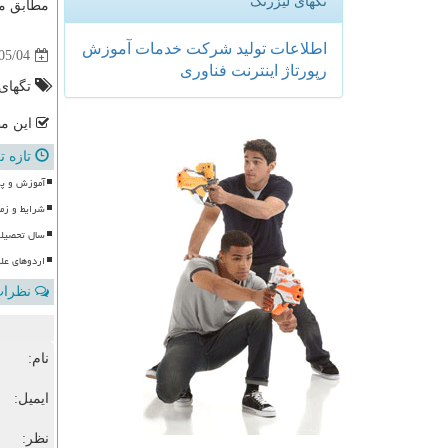
تگهای لیزرتگ
مطابق مص
اطلاعات
تولید
شركت
خدمات
آموزش
05/04
رپورتاژ
اینترنت
فناوری
تگهای
این مط
تازه ت
آموزش و پر
شرایط و زما
سال تحصیلی
اردوهای علوی 
نظرات 
نام:
ایمیل:
نظر: