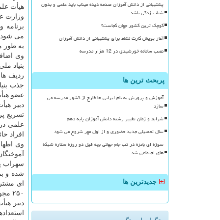
پشتیبانی از دانش آموزان صدمه دیده میناب باید علمی و بدون
هیأت عل
شتاب زدگی باشد
وزارت عت
کوچک ترین کشور جهان کجاست؟
برنامه و
می شود ک
آغاز پویش کارت نشاط برای پشتیبانی از دانش آموزان
به طور م
نصب سامانه خورشیدی در 12 هزار مدرسه
وی اضافه
بنیاد مل
پربحث ترین ها
عضو هیأت
آموزش و پرورش به نام ایرانی ها خارج از کشور مدرسه می
سازد
دبیر هیأ
شرایط و زمان تغییر رشته دانش آموزان پایه دهم
علمی در 
سال تحصیلی جدید حضوری و از اول مهر شروع می شود
افراد حا
سوژه ای بامزه در تب جام جهانی بچه فیل دو روزه ستاره شبکه
وی اظهار
های اجتماعی شد
آموختگان
سهراب پو
شده و بم
جدیدترین ها
۲۵۰ مجوز تامین اعتبار شده شناور برای دو وزارت علوم و بهداشت تهیه شده است.
دبیر هیأ
استعداده