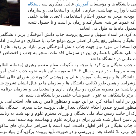
می دانشگاه ها و مؤسسات
آموزش
عالی، همکاری سه
دستگاه
ف یا وزارت بهداشت، سازمان اداری و استخدامی، و سازمان
 بودجه منجر به صدور احکام استخدامی اعضای هیأت علمی
ه عموماً فرآیندی بسیار کند و زمان بر است و تا حصول نتیجه
عمول ماه ها به طول می انجامد.
 کرد: در امتداد تسهیل و تسریع پروسه جذب دانش آموختگان برتر دانشگاهی 
ی نخبگان بمنظور رفع یکی از اصلی ترین موانع جذب، با همکاری دو سازمان ادا
 علمی در دانشگاه ها شد.
ت جذب نخبگان بیان کرد: با توجه به تأکیدات مقام معظم رهبری (مدظله العال
تسریع پروسه مربوطه، در تیرماه سال ۱۴۰۲ مصوبه «آئین نا
دانشگاه ها و مؤسسات آموزش عالی و پژوهشی کشور» در شورای عالی انقل
ئزشرایط و همین طور تکالیف دانشگاه ها و سازمان ها در قبال ایشان تشریح ش
 داشت: در مصوبه مذکور، دو سازمان اداری و استخدامی و سازمان برنامه 
 برتر دانشگاهی به عنوان عضو هیأت علمی در دانشگاه ها، شده اند.
ر در ادامه اضافه کرد: در این جهت و بمنظور تامین ردیف های استخدامی برگزی
نظور تسریع صدور احکام نخبگان بعد از طی پروسه جذب معرفی شدگان بنیاد د
ت جذب نخبگان در آخر اظهار داشت: امید است با همراهی سازمان های مذکور
ای برتر، بلا فاصله بعد از بررسی و در صورت تأیید پرونده برگزیدگان بنیاد تو