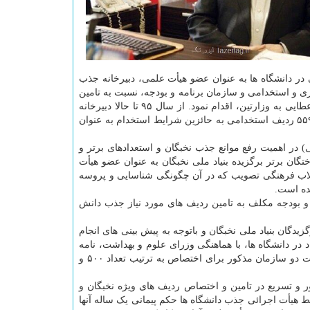
در دانشگاه ها به عنوان عضو هیأت علمی، دبیرخانه جذب
ری و استخدامی و سازمان برنامه و بودجه، نسبت به تامین
ردیف های استخدامی مورد نیاز جهت جذب دانش آموختگان برتر مازاد بر ردیف های اعطایی به وزارتین، اقدام نمود. از سال ۹۵ تا حالا دبیرخانه
جذب بنیاد ملی نخبگان با همکاری این دو سازمان اقدامات، منجر به جذب و اختصاص ۵۵۹ ردیف استخدامی به حائزین شرایط استخدام به عنوان
ی) در اهمیت رفع موانع جذب نخبگان و استعدادهای برتر و
مه نحوه جذب دانش آموختگان برتر برگزیده بنیاد ملی نخبگان به عنوان عضو هیأت
اب فرهنگی تصویب که در آن چگونگی شناسایی و پروسه
ده است.
و بودجه مکلف به تامین ردیف های مورد نیاز جذب دانش
دگان بنیاد ملی نخبگان و باتوجه به پیش بینی های انجام
ر دانشگاه ها، با هماهنگی وزرای علوم و بهداشت، نامه
ای مشترک از جانب رییس بنیاد ملی نخبگان و وزرای محترم علوم و بهداشت به ریاست دو سازمان مذکور برای اختصاص به ترتیب تعداد ۵۰۰ و
 و تسریع در تامین و اختصاص ردیف های ویژه نخبگان و
سط هیأت اجرائی جذب دانشگاه ها حکم پیمانی یک ساله آنها