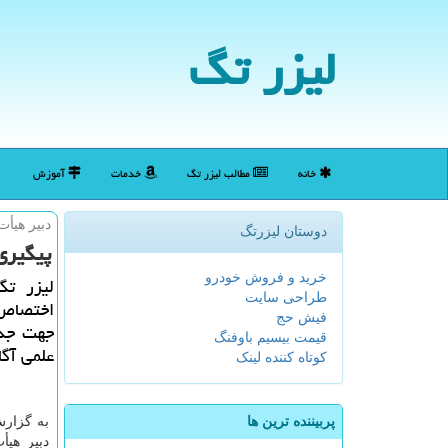
لیزر تگ
خانه
مطالب لیزر تگ
خدمات
آموزش
دبیر هیأت
دوستان لیزرتگ
پیگیری گرف
خرید و فروش خودرو
لیزر تگ
طراحی سایت
اختصاص 
فیش حج
جهت جذب
قیمت بیسیم باوفنگ
علمی آگا
کوتاه کننده لینک
پربیننده ترین ها
به گزارش
دبیر هی