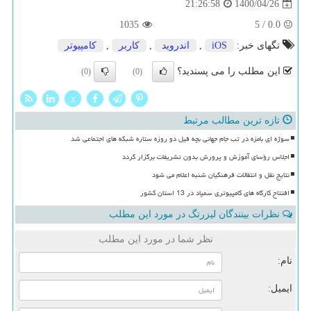
1400/04/26
21:26:58
1035
5
/
0.0
تگهای خبر:
iOS
,
اندروید
,
كاربر
,
كامپیوتر
این مطلب را می پسندید؟
(0)
(0)
x
تازه ترین مطالب مرتبط
سوژه ای بامزه در تب جام جهانی بچه فیل دو روزه ستاره شبکه های اجتماعی شد
اجلاس رؤسای آموزش و پرورش بدون تشریفات برگزار گردد
نتایج نقل و انتقالات فرهنگیان شنبه اعلام می شود
افتتاح کارگاه های کامپیوتری سمپاد در 13 استان کشور
نظرات بینندگان لیزرتگ در مورد این مطلب
نظر شما در مورد این مطلب
نام:
ایمیل: