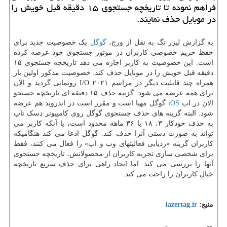
فراهم نموده تا تاریخچه جستجوی ۱۵ دقیقه قبل خویش را
در موبایل حذف نمایند.
به گزارش لیزر تگ به نقل از ورج،
گوگل
یک خصوصیت جدید برای
حفظ حریم خصوصی کاربران در موتور جستجوی خود عرضه کرده
است. این خصوصیت به کاربر اجازه می دهد تاریخچه جستجوی ۱۵
دقیقه قبل خویش را در موبایل حذف کند. خصوصیت مذکور اولین بار
همراه چند قابلیت دیگر در مراسم I/O ۲۰۲۱ رونمایی گردید و الان
برای همه عرضه می شود. گزینه حذف ۱۵ دقیقه ای تاریخچه جستجو
الان در اپ
iOS
گوگل مهیا است و مقرر است در اندروید هم عرضه
شود. البته گزینه های حذف جستجوی گوگل روی کامپیوتر دسک تاپ
به حذف خودکار ۳، ۱۸ یا ۳۶ ماهه محدود است، یا آنکه کاربر می
تواند به صورت دستی آنرا حذف کند. گوگل ادعا می کند هنگامیکه
کاربران گزینه «ردیابی فعالیتهای وب و اپ» را فعال می کنند، فقط
برای شخصی سازی تجربه کاربران از محصولاتش، تاریخچه جستجوی
آنها را بررسی می کند. اما ایجاد راهی برای حذف سریع تاریخچه
خیال کاربران را راحت می کند.
منبع:
lazertag.ir