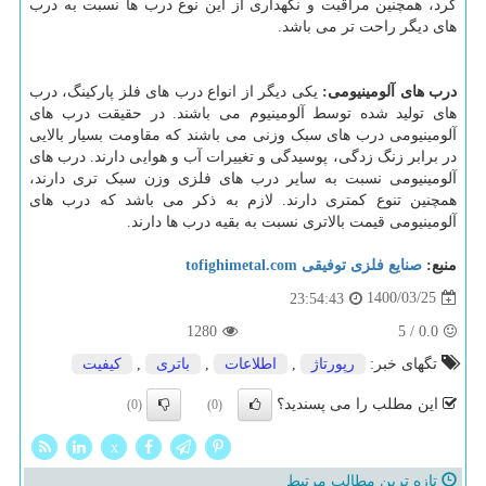
کرد، همچنین مراقبت و نگهداری از این نوع درب ها نسبت به درب
های دیگر راحت تر می باشد.
درب های آلومینیومی:
یکی دیگر از انواع درب های فلز پارکینگ، درب
های تولید شده توسط آلومینیوم می باشند. در حقیقت درب های
آلومینیومی درب های سبک وزنی می باشند که مقاومت بسیار بالایی
در برابر زنگ زدگی، پوسیدگی و تغییرات آب و هوایی دارند. درب های
آلومینیومی نسبت به سایر درب های فلزی وزن سبک تری دارند،
همچنین تنوع کمتری دارند. لازم به ذکر می باشد که درب های
آلومینیومی قیمت بالاتری نسبت به بقیه درب ها دارند.
منبع:
صنایع فلزی توفیقی tofighimetal.com
1400/03/25
23:54:43
1280
5
/
0.0
تگهای خبر:
رپورتاژ
,
اطلاعات
,
باتری
,
كیفیت
این مطلب را می پسندید؟
(0)
(0)
x
تازه ترین مطالب مرتبط