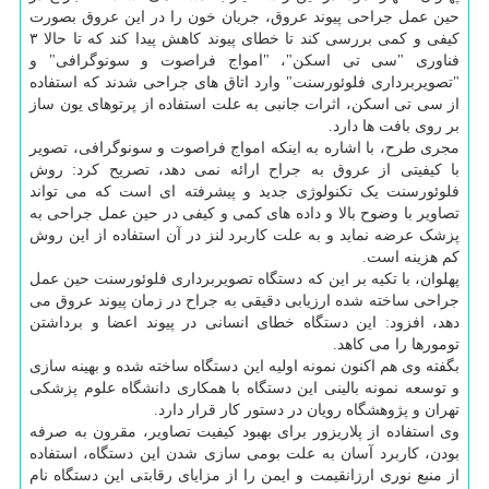
حین عمل جراحی پیوند عروق، جریان خون را در این عروق بصورت
کیفی و کمی بررسی کند تا خطای پیوند کاهش پیدا کند که تا حالا ۳
فناوری "سی تی اسکن"، "امواج فراصوت و سونوگرافی" و
"تصویربرداری فلوئورسنت" وارد اتاق های جراحی شدند که استفاده
از سی تی اسکن، اثرات جانبی به علت استفاده از پرتوهای یون ساز
بر روی بافت ها دارد.
مجری طرح، با اشاره به اینکه امواج فراصوت و سونوگرافی، تصویر
با کیفیتی از عروق به جراح ارائه نمی دهد، تصریح کرد: روش
فلوئورسنت یک تکنولوژی جدید و پیشرفته ای است که می تواند
تصاویر با وضوح بالا و داده های کمی و کیفی در حین عمل جراحی به
پزشک عرضه نماید و به علت کاربرد لنز در آن استفاده از این روش
کم هزینه است.
پهلوان، با تکیه بر این که دستگاه تصویربرداری فلوئورسنت حین عمل
جراحی ساخته شده ارزیابی دقیقی به جراح در زمان پیوند عروق می
دهد، افزود: این دستگاه خطای انسانی در پیوند اعضا و برداشتن
تومورها را می کاهد.
بگفته وی هم اکنون نمونه اولیه این دستگاه ساخته شده و بهینه سازی
و توسعه نمونه بالینی این دستگاه با همکاری دانشگاه علوم پزشکی
تهران و پژوهشگاه رویان در دستور کار قرار دارد.
وی استفاده از پلاریزور برای بهبود کیفیت تصاویر، مقرون به صرفه
بودن، کاربرد آسان به علت بومی سازی شدن این دستگاه، استفاده
از منبع نوری ارزانقیمت و ایمن را از مزایای رقابتی این دستگاه نام