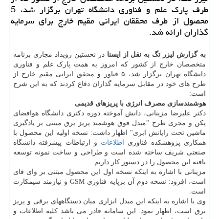
طرف پارک علم و فناوری دانشگاه تهران برگزار شد، 5
محصول از طرف محققان ایرانی مقیم خارج برای سرمایه
گذاران ارائه شد.
به گزارش لیزر تگ به نقل از ایسنا
در نخستین رویداد مجازی برنامه
متخصصان خارج از کشور که امروز به همت پارک علم و فناوری
دانشگاه تهران برگزار شد، ۵ فناور و محقق ایرانی مقیم خارج از
طرح های خود در مقابل سرمایه گذاران دفاع کردند که به این شرح
است:
هوشمندسازی مصرف انرژی با پریزهای قدیمی
دکتر علیرضا مزینانی، دانش آموخته دوره دکتری دانشگاه هوافضای
پکن و مجری طرح "مبدل فوق هوشمند پریز برق مبتنی بر یادگیری
ماشین تحت رایانش ابری" اظهار داشت: نسخه اولیه این محصول با
همکاری پژوهشکده فناوری
اطلاعات
و ارتباطات پیشرفته دانشگاه
صنعتی شریف ساخته شده است و طراحی و ساخت نمونه توسعه
یافته این محصول را در دستور کار داریم.
مزینانی با اشاره به اینکه نسخه اول این محصول مبتنی بر وای فای
است، افزود: نسخه دوم آن برپایه فناوری GSM و نیازمند سیمکارت
است.
وی با اشاره به اینکه این مبدل ابزاری میان دستگاههای برقی و پریز
برق است، اظهار نمود: این سامانه قادر می باشد کلیه اطلاعات و