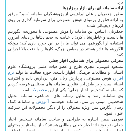
برد.
ارائه سامانه ای برای بازار رمزارزها
مطهر جعفریان و علی ابراهیمی از پژوهشگران سامانه "سبد" موفق
به ارائه فناوری برمبنای هوش مصنوعی برای سرمایه گذاری بر روی
ارزهای دیجیتالی شدند.
جعفریان، اساس این سامانه را هوش مصنوعی با محوریت الگوریتم
ها دانست و خاطرنشان کرد: با عنایت به حجم دیتاها در دنیای امروز،
استفاده از الگوریتم‎ها می تواند ما را در این حوزه یاری کند؛ چونکه
الگوریتم ها قادر هستند در مقیاس بزرگ، کارها را با دقت بالا اجرائی
کنند.
معرفی محصولی برای شناسایی اخبار جعلی
مسعود قیومی، مجری طرح و عضو هیات علمی پژوهشگاه علوم
انسانی و مطالعات فرهنگی اظهار داشت: حوزه فعالیت ما تولید
نرم
افزار
، هوش مصنوعی، پردازش زبان متن، پردازش داده و اینترنت
اشیاء است و بر طبق این فناوری سامانه های مختلفی عرضه کردیم
که سامانه "تشخیص اخبار جعلی" یکی از این
محصولات
است.
وی سامانه رصد و تحلیل رسانه های اجتماعی، سامانه تحلیل
شخصیتی مبتنی بر متن، سامانه هوشمند
آموزش
و سامانه کمک
رسان نگارش متن ویژه معلولان را از دیگر محصولات این شرکت
عنوان نمود.
قیومی ضمن اشاره به طراحی و ساخت سامانه تشخیص اخبار
جعلی، توضیح داد: اخبار جعلی مطالبی هستند که از ساختار و محتوای
اخبار رسانه ها تقلید می کنند، ولی از لحاظ پروسه انتشار و اهداف،