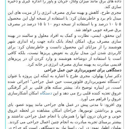
داده های برق مانند میزان ولتاژ، جریان و پاور را اندازه گیری و ذخیره
سازی کند.
مجری طرح، کاهش و بهینه سازی مصرف انرژی را از مزیت های این
مبدل نام برد و خاطرنشان کرد: با استفاده از نسخه اول این محصول
۵ تا ۱۰ درصد و با استفاده از نسخه دوم ۱۰ تا ۱۵ درصد در مصرف
برق صرفه جویی خواهد شد.
این محقق، ایمنی، نظارت و کمک به افراد معلول و سالمند در بهینه
سازی مصرف برق، امکان ایجاد بانک داده جهت راه اندازی شهر
هوشمند را از مزایای این محصول دانست و خاطرنشان کرد: برای
کاربردی شدن این مبدل نیازی به تعویض پریزها نیست، بلکه کافی
است با استفاده از دوشاخه هوشمند و وارد کردن آن در پریزهای
قدیمی مبادرت به بهینه سازی مصرف انرژی در خانه کرد.
دستگاهی برای تصویربرداری حین عمل جراحی
دکتر سارا پهلوان، مجری طرح با اشاره به اینکه این پروژه با عنوان
"دستگاه تصویربرداری فلوئورسنت حین عمل جراحی" اجرائی شده
است، در اینباره توضیح داد: بیشتر سکته های قلبی بر اثر گرفتگی
عروق تغذیه کننده قلبی رخ می دهد و این
دستگاه
امکان آشکارسازی
عروق را فراهم می آورد.
وی افزود: تا مدتی پیش در عمل های جراحی مانند پیوند عضو، بای
پس و برداشتن تومورها، جراحان امکان مشاهده در لحظه عروق
خونی و جریان درون آنها را همزمان با انجام عمل جراحی نداشتند و
بیشتر برمبنای تجربه مبادرت به انجام چنین اعمال جراحی می کردند.
پهلوان اظهار نمود: در این راستا نیاز به دستگاهی است که جراح در