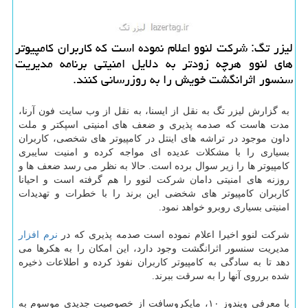
لیزر تگ: شركت لنوو اعلام نموده است كه كاربران كامپیوتر
های لنوو هرچه زودتر به دلایل امنیتی برنامه مدیریت
سنسور اثرانگشت خویش را به روزرسانی كنند.
به گزارش لیزر تگ به نقل از ایسنا، به نقل از وب سایت فون آرنا،
مدت هاست كه صدمه پذیری و ضعف های امنیتی اسپكتر و ملت
داون موجود در تراشه های اینتل در كامپیوتر های شخصی، كاربران
بسیاری را با مشكلات عدیده ای مواجه كرده و امنیت سایبری
كامپیوتر ها را زیر سوال برده است. حالا به نظر می رسد ضعف ها و
روزنه های امنیتی دامان شركت لنوو را هم گرفته است و احیانا
كاربران كامپیوتر های شخضی این برند را با خطرات و تهدیدات
امنیتی بسیاری روبرو خواهد نمود.
شركت لنوو اخیرا اعلام نموده است صدمه پذیری كه در
نرم افزار
مدیریت سنسور اثرانگشت وجود دارد، این امكان را به هكرها می
دهد تا به سادگی به كامپیوتر كاربران نفوذ كرده و اطلاعات ذخیره
شده برروی آنها را به سرقت ببرند.
با معرفی ویندوز ۱۰، مایكروسافت از خصوصیت جدیدی موسوم به