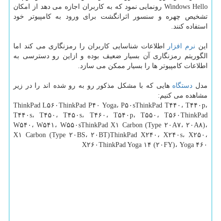
Windows Hello رونمایی نمود كه به كاربران اجازه می دهد از امكان
تشخیص چهره و سنسور اثرانگشت برای ورود به كامپیوتر خود
استفاده كنند.
این
نرم افزار
اطلاعات شناسایی كاربران را رمزنگاری می كند اما
الگوریتم رمزنگاری آن بسیار ضعیف بوده و ازاین رو دسترسی به
اطلاعات كامپیوتر ها را بسیار ممكن می سازد.
مدل
دستگاه
هایی كه با مشكل مذكور رو به رو شده اند را در زیر
مشاهده می كنیم:
ThinkPad L۵۶۰ThinkPad P۴۰ Yoga، P۵۰sThinkPad T۴۴۰، T۴۴۰p،
T۴۴۰s، T۴۵۰، T۴۵۰s، T۴۶۰، T۵۴۰p، T۵۵۰، T۵۶۰ThinkPad
W۵۴۰، W۵۴۱، W۵۵۰sThinkPad X۱ Carbon (Type ۲۰A۷، ۲۰A۸)،
X۱ Carbon (Type ۲۰BS، ۲۰BT)ThinkPad X۲۴۰، X۲۴۰s، X۲۵۰،
X۲۶۰ThinkPad Yoga ۱۴ (۲۰FY)، Yoga ۴۶۰