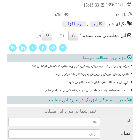
1396/11/12
15:43:33
5295
5
/
5.0
تگهای خبر:
كاربر
,
نرم افزار
این مطلب را می پسندید؟
(0)
(1)
x
تازه ترین مطالب مرتبط
سوژه ای بامزه در تب جام جهانی بچه فیل دو روزه ستاره شبکه های اجتماعی شد
اجلاس رؤسای آموزش و پرورش بدون تشریفات برگزار گردد
نتایج نقل و انتقالات فرهنگیان شنبه اعلام می شود
بازبینی اساسنامه نهضت سوادآموزی جهت ریشه کنی بی سوادی مطلق
نظرات بینندگان لیزرتگ در مورد این مطلب
نظر شما در مورد این مطلب
نام:
ایمیل: