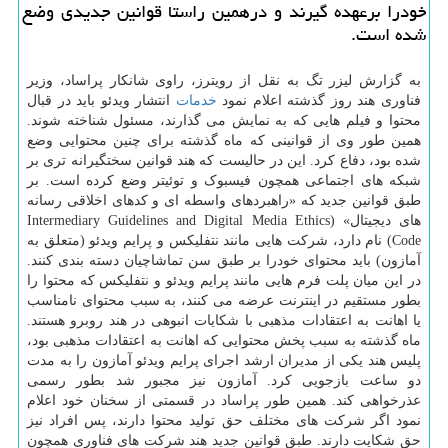
خودرا برعهده گیرند و درهمین راستا قوانین جدیدی وضع
شده است.
به گزارش لیزر تگ به نقل از رویترز، راوی شانکار پراساد، وزیر
فناوری هند روز گذشته اعلام نمود
خدمات
انتشار ویدئو باید در قبال
محتوا و فیلم هایی که به نمایش می گذارند، مسئول شناخته شوند.
همین طور وی از قوانینی که ماه گذشته برای چنین محتوایی وضع
شده بود، دفاع کرد. این در حالیست که هند قوانین سختگیرانه تری بر
شبکه های اجتماعی همچون فیسبوک و توئیتر وضع کرده است. بر
طبق قوانین جدید که «راهبردهای واسطه ای و کدهای اخلاقی رسانه
های دیجیتال» (Intermediary Guidelines and Digital Media Ethics
Code) نام دارد، شرکت هایی مانند نتفلیکس و پرایم ویدئو (متعلق به
آمازون) باید محتوای خودرا بر طبق سن تماشاچیان دسته بندی کنند.
در این میان پلت فرم هایی مانند پرایم ویدئو و نتفلیکس که محتوا را
بطور مستقیم در اینترنت عرضه می کنند، به سبب محتوای نامناسب
یا اهانت به اعتقادات مذهبی با شکایات انبوهی در هند روبرو هستند.
ماه گذشته به سبب پخش محتوایی که اهانت به اعتقادات مذهبی بود،
پلیس هند یکی از مدیران ارشد اجرای پرایم ویدئو آمازون را به مدت
دو ساعت بازجویی کرد. آمازون نیز مجبور شد بطور رسمی
عذرخواهی کند. همین طور پراساد در قسمتی از سخنان خود اعلام
نمود اگر شرکت های مختلف حق تولید محتوا دارند، پس افراد نیز
حق شکایت دارند. طبق قوانین جدید هند شرکت های فناوری همچون