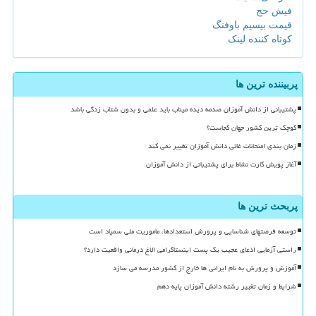
فیش حج
قیمت بیسیم باوفنگ
کوتاه کننده لینک
پربیننده ترین ها
پشتیبانی از دانش آموزان صدمه دیده میناب باید علمی و بدون شتاب زدگی باشد
کوچک ترین کشور جهان کجاست؟
زمان بندی امتحانات غائی دانش آموزان تغییر نمی کند
آغاز پویش کارت نشاط برای پشتیبانی از دانش آموزان
پربحث ترین ها
توسعه فرصتهای شناسایی و پرورش استعدادها، مأموریت ملی سمپاد است
راستی آزمایی ادعای عجیب یک پست اینستاگرامی الاغ درمانی واقعیت دارد؟
آموزش و پرورش به نام ایرانی ها خارج از کشور مدرسه می سازد
شرایط و زمان تغییر رشته دانش آموزان پایه دهم