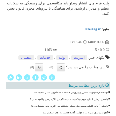
پلت فرم های انتشار ویدئو باید مکانیسمی برای رسیدگی به شکایات
تنظیم و مدیران ارشدی برای هماهنگی با نیروهای مجری قانون تعیین
کنند.
منبع:
lazertag.ir
1400/01/06
13:13:46
1163
5
/
0.0
تگهای خبر:
اینترنت
,
تولید
,
خدمات
,
دیجیتال
این مطلب را می پسندید؟
(0)
(0)
x
تازه ترین مطالب مرتبط
توسعه فرصتهای شناسایی و پرورش استعدادها، مأموریت ملی سمپاد است
راستی آزمایی ادعای عجیب یک پست اینستاگرامی الاغ درمانی واقعیت دارد؟
راستی آزمایی ادعای عجیب یک پست اینستاگرامی الاغ درمانی حقیقت دارد؟
آموزش وپرورش با ۱۰۰ موکب، آماده خدمت به زوار اربعین شد