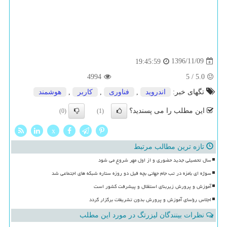
1396/11/09
19:45:59
4994
5
/
5.0
تگهای خبر:
اندروید
,
فناوری
,
كاربر
,
هوشمند
این مطلب را می پسندید؟
(0)
(1)
x
تازه ترین مطالب مرتبط
سال تحصیلی جدید حضوری و از اول مهر شروع می شود
سوژه ای بامزه در تب جام جهانی بچه فیل دو روزه ستاره شبکه های اجتماعی شد
آموزش و پرورش زیربنای استقلال و پیشرفت کشور است
اجلاس رؤسای آموزش و پرورش بدون تشریفات برگزار گردد
نظرات بینندگان لیزرتگ در مورد این مطلب