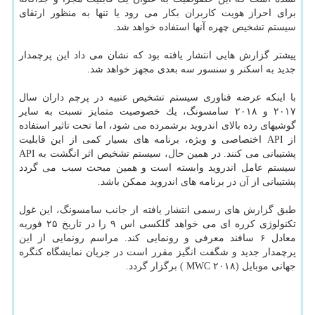
برای احراز هویت كاربران بكار می رود یا تنها به منظور ارتقای
سیستم تشخیص چهره آنها استفاده خواهد شد.
پیشتر گزارش هایی انتشار یافته بود كه نشان می داد این پرچمدار
جدید به اسكنر و سنسور سه بعدی مجهز خواهد شد.
با اینكه عرضه فناوری سیستم تشخیص عنبیه در پرچم داران سال
۲۰۱۷ و ۲۰۱۸ سامسونگ، یك خصوصیت متمایز نسبت به سایر
گوشیهای رده بالای اندروید برشمرده می شود، اما تحت تاثیر استفاده
از API اختصاصی و ویژه، برنامه های بسیار كمی از این قابلیت
پشتیبانی می كنند. در همین حال، سیستم تشخیص اثر انگشت به API
سیستم عامل اندروید وابسته است و همین مبحث سبب می گردد
پشتیبانی از آن در برنامه های اندروید ممكن باشد.
طبق گزارش های رسمی انتشار یافته از جانب سامسونگ، این غول
تكنولوژی كرره ای می خواهد گلكسی اس ۹ را در تاریخ ۲۵ فوریه
معادل ۶ سافند معرفی و رونمایی كند. مراسم رونمایی از این
پرچمدار جدید و شگفت انگیز مقرر است در جریان نمایشگاه كنگره
جهانی موبایل (MWC ۲۰۱۸ ) برگزار گردد.