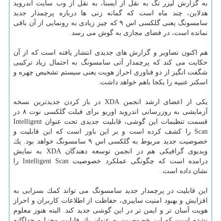
به گزارش لیزر تگ به نقل از ایسنا، به نقل از وب سایت اندروید
هدلاین، چند ماه است كه گمانه زنی ها درباره پرچمدار جدید
سامسونگ یعنی گلكسی اس ۹ كه چیز زیادی به رونمایی از آن باقی
نمانده است، در فضای مجازی به گوش می رسد.
هم اكنون تصاویر و گزارش های جدیدی انتشار یافته است كه از آن
حكایت می كند كه پرچمدار آتی سامسونگ به احتمال زیاد تركیبی
شگفت انگیز از دو فناوری احراز هویت یعنی سیستم تشخیص چهره و
اسكنر عنبیه را یكجا باهم خواهد داشت.
یكی از اعضای ارشد انجمن XDA در باز كردن جدیدترین نسخه
آزمایشی به روزرسانی اندروید اوریو برای فبلت گلكسی نوت ۸ در
قسمت تنظیمات این گوشی، قابلیت جدیدی تحت عنوان Intelligent
Scan را كشف كرده است و بر این باور است كه این قابلیت و
خصوصیت جدید مربوط به گلكسی اس ۹ سامسونگ خواهد بود. یك
ویدیوی گرافیكی هم در انجمن توسعه دهندگان XDA به نمایش
درامده است كه چگونگی عملكرد خصوصیت Intelligent Scan را
نشان داده است.
این قابلیت در پرچمدار جدید سامسونگ می تواند كمك بسزایی به
افزایش و بهبود امنیت سایبری، حفاظت از اطلاعات كاربران و احراز
هویت آسان تر و ایمن تر در این گوشی جدید كند. البته هنوز معلوم
نشده است كه این خصوصیت به عنوان یك قابلیت مجزا و جداگانه