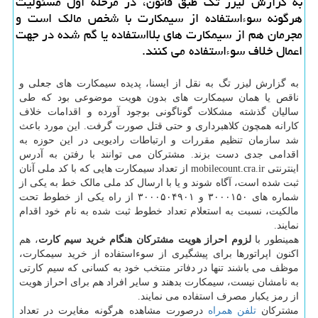
به گزارش لیزر تگ طبق قانون، در مرحله اول مسئولیت
هرگونه سوءاستفاده از سیمكارت با شخص مالك است و
مجرمان هم از سیمكارت های بلااستفاده یا گم شده در جهت
اعمال خلاف سوءاستفاده می كنند.
به گزارش لیزر تگ به نقل از ایسنا، پدیده سیمکارت های جعلی و
ناقص یا همان سیمکارت های بدون هویت موضوعی بود که طی
سالیان گذشته مشکلات گوناگونی بوجود آورده و اقدامات خلاف
کارانه همچون کلاهبرداری و حتی قتل صورت گرفت. این مورد باعث
شد سازمان تنظیم مقررات و ارتباطات رادیویی در این حوزه به
اقدامی جدی دست بزند. مشترکان می توانند با رفتن به آدرس
اینترنتی mobilecount.cra.ir از تعداد سیمکارت هایی که با کد ملی آنان
ثبت شده است، آگاه شوند و یا با ارسال کد ملی مالک خط به یکی از
شماره های ۳۰۰۰۱۵۰ و ۳۰۰۰۵۰۴۹۰۱ از راه یکی از خطوط تحت
مالکیت، نسبت به استعلام تعداد خطوط ثبت شده به نام خود اقدام
نمایند.
همینطور با
لزوم احراز هویت مشترکان هنگام خرید سیم کارت
، هم
اکنون اپراتورها برای پیشگیری از سوءاستفاده از خرید سیمکارت،
موظف می باشند تنها در دفاتر منتخب خود به کسانی که سیم کارتی
به نامشان نیست، سیمکارت بدهند و سایر افراد هم برای احراز هویت
از رمز یکبار مصرف استفاده می نمایند.
مشترکان
تلفن همراه
درصورت مشاهده هرگونه مغایرت در تعداد