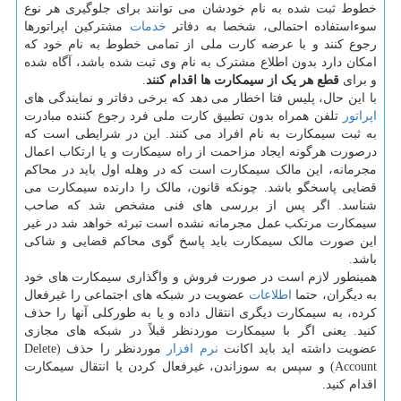
خطوط ثبت شده به نام خودشان می توانند برای جلوگیری هر نوع
سوءاستفاده احتمالی، شخصا به دفاتر
خدمات
مشترکین اپراتورها
رجوع کنند و با عرضه کارت ملی از تمامی خطوط به نام خود که
امکان دارد بدون اطلاع مشترک به نام وی ثبت شده باشد، آگاه شده
و برای
قطع هر یک از سیمکارت ها اقدام کنند
.
با این حال، پلیس فتا اخطار می دهد که برخی دفاتر و نمایندگی های
اپراتور
تلفن همراه بدون تطبیق کارت ملی فرد رجوع کننده مبادرت
به ثبت سیمکارت به نام افراد می کنند. این در شرایطی است که
درصورت هرگونه ایجاد مزاحمت از راه سیمکارت و یا ارتکاب اعمال
مجرمانه، این مالک سیمکارت است که در وهله اول باید در محاکم
قضایی پاسخگو باشد. چونکه قانون، مالک را دارنده سیمکارت می
شناسد. اگر پس از بررسی های فنی مشخص شد که صاحب
سیمکارت مرتکب عمل مجرمانه نشده است تبرئه خواهد شد در غیر
این صورت مالک سیمکارت باید پاسخ گوی محاکم قضایی و شاکی
باشد.
همینطور لازم است در صورت فروش و واگذاری سیمکارت های خود
به دیگران، حتما
اطلاعات
عضویت در شبکه های اجتماعی را غیرفعال
کرده، به سیمکارت دیگری انتقال داده و یا به طورکلی آنها را حذف
کنید. یعنی اگر با سیمکارت موردنظر قبلاً در شبکه های مجازی
عضویت داشته اید باید اکانت
نرم افزار
موردنظر را حذف (Delete
Account) و سپس به سوزاندن، غیرفعال کردن یا انتقال سیمکارت
اقدام کنید.