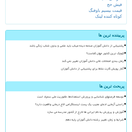
فیش حج
قیمت بیسیم باوفنگ
کوتاه کننده لینک
پربیننده ترین ها
پشتیبانی از دانش آموزان صدمه دیده میناب باید علمی و بدون شتاب زدگی باشد
کوچک ترین کشور جهان کجاست؟
زمان بندی امتحانات غائی دانش آموزان تغییر نمی کند
آغاز پویش کارت نشاط برای پشتیبانی از دانش آموزان
پربحث ترین ها
توسعه فرصتهای شناسایی و پرورش استعدادها، مأموریت ملی سمپاد است
راستی آزمایی ادعای عجیب یک پست اینستاگرامی الاغ درمانی واقعیت دارد؟
آموزش و پرورش به نام ایرانی ها خارج از کشور مدرسه می سازد
شرایط و زمان تغییر رشته دانش آموزان پایه دهم