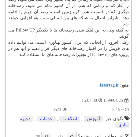
را آغاز کند و زمانی که شب در آن کشور تمام می شود، رصدخانه
دیگری که در قسمت شب کره زمین است، رصد آن جرم را ادامه
دهد، بنابراین اتصال به شبکه های بین المللی سبب هم افزایی خواهد
شد.
به گفته وی، به این لینک شدن رصدخانه ها با یکدیگر Fallow UP می
گویند.
رکنی افزود: از آنجایی که ایران کشور پهناوری است، می توانیم داده
های خویش را در اختیار رصدخانه های دیگر قرار دهیم و آنها هم در
پروژه های Fallow up از تجهیزات رصدخانه های ما استفاده کنند.
منبع:
lazertag.ir
1399/04/25
15:07:30
3573
5
/
5.0
تگهای خبر:
آموزش
,
اطلاعات
,
خدمات
,
ذخیره
سازی
این مطلب را می پسندید؟
(0)
(1)