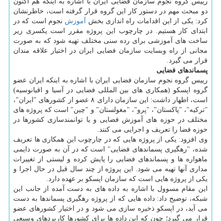
رییس گروه نجوم سازمان فضایی ایران با اشاره به اینکه هم اکنون
دو مبحث مهم در دستور کار این گروه قرار گرفته است، خاطرنشان
کرد: یکی از این اقدامات راه اندازی بخش
آموزش
نجوم است که در
ابتدای کار هستیم. در چارچوب این پروژه مقرر است یکسری زیر
ساخت های آموزشی برای رده سنی مختلف تهیه شود که به صورت
مجانی از راه وبسایت سازمان فضایی ایران در اختیار علاقه مندان
قرار می گیرد.
پسماندهای فضایی
رییس گروه نجوم سازمان فضایی ایران با اشاره به اینکه ایران عضو
گروه اپسکو (همکاری های بین المللی فضایی در آسیا و اقیانوسیه)
است، اظهار داشت: این سازمان دارای ۸ عضو از کشورهای "ایران"،
"ترکیه"، "پاکستان"، "پرو"، "مغولستان" و "چین" است که پروژه های
مختلف در حوزه های آموزش فضایی و یا توانمندسازی کشورها در
حوزه فضا را تعریف و اجرایی می کنند.
وی افزود: یکی از پروژه هایی که در چارچوب این همکاری ها تعریف
شده، "رهگیری پسماندهای فضایی" است که در آن به صورت دایمی
ماهواره ها و پسماندهای فضایی را پایش کرده و لیستی از تغییرات
مداری آنها تهیه می شود. این پروژه از چند سال قبل در حال اجرا و
یکی از پروژه هایی است که سازمان اپسکو بر عهده دارد.
این مقام مسوول با اشاره به داده های به دست آمده از جانب این
شبکه، توضیح داد: داده هایی که از پروژه رهگیری پسماندها به دست
می آید، در اپسکو ذخیره سازی می شود و در اختیار کشورهای عضو
قرار می گیرد؛ چون که این داده ها برای کشورها کاربردهای وسیعی