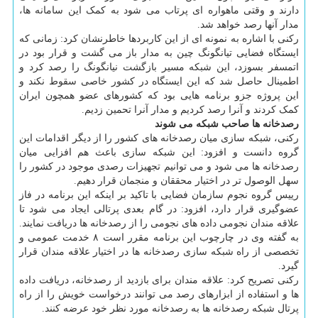
دارند و وقتی ماهواره ای پرتاب می شود به کمک این سامانه ها،
مدار آنها رصد خواهد شد.
رکنی با اشاره به نمونه ای از این کاربردها خاطرنشان کرد: زمانی که
ایستگاه فضایی تیانگونگ چین به مدار باز می گشت و قرار بود در
اتمسفر بسوزد، این شبکه مسیر بازگشت نیانگونگ را رصد کرد و
اطمینال حاصل شد که این ایستگاه در کشور خاصی سقوط نکند و
این پروژه جزو برنامه هایی بود که کشورهای عضو همچون ایران
کمک کردند و آنرا رصد کردیم و مدار آنرا تحمین زدیم.
رصدخانه ها صاحب شبکه می شوند
رکنی، شبکه سازی میان رصدخانه های کشور را از دیگر اقدامات این
گروه دانست و افزود: این شبکه سازی باعث هم افزایی میان
رصدخانه ها می شود و می توانیم تجهیزات رصدی موجود در کشور را
سهل الوصول تر در اختیار محققان و منجمان قرار دهیم.
رییس گروه نجوم سازمان فضایی با تاکید بر اینکه این برنامه در فاز
عضوگیری قرار دارد، افزود: در گام بعدی پرتالی ایجاد می شود تا
علاقه مندان نجومی داده های نجومی را از رصدخانه ها دریافت نمایند.
به گفته وی در چارچوب این برنامه مقرر است ۸ خدمت عمومی و
تخصصی از راه شبکه سازی رصدخانه ها در اختیار علاقه مندان قرار
گیرد.
رکنی تصریح کرد: علاقه مندان برای بازدید از رصدخانه، دریافت داده
ها و استفاده از ابزارهای رصد می توانند درخواست خویش را از راه
پرتال شبکه رصدخانه ها به رصدخانه مورد نظر خود عرضه کنند.