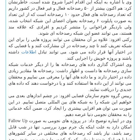
وی با اشاره به اینکه این اقدام اخیرا شروع شده است، خاطرنشان
کرد: هم اکنون بیشتر از ۵۰ رصدخانه فعال و غیر فعال در کشور داریم
که تعداد رصدخانه های فعال حدود ۱۰ رصدخانه است که از این تعداد
به صورت پایلوت ۶ رصدخانه بعنوان اعضای این شبکه انتخاب شده،
ولی باردیگر فراخوانی را منتشر کردیم و افرادی که علاقه مند
هستند، می توانند عضو این شبکه رصدخانه ای شوند.
رکنی افزود: علاوه بر آن محققان می توانند پروژه هایی را برای این
شبکه تعریف کنند تا چند رصدخانه در آن مشارکت کنند و با فضایی که
در اختیار آنها قرار داده می شود، می توانند تبادل
اطلاعات
داشته
باشند و پروژه خویش را اجرایی کنند.
وی اشتراک گذاری داده های رصدخانه ها را از دیگر خدمات شبکه
سازی رصدخانه ها دانست و اظهار داشت: رصدخانه ها مقادیر زیادی
داده در اختیار دارند و ما داده های آنها را معرفی می نماییم و محققان
می توانند از این داده ها استفاده کنند و یا درخواست دهند که داده های
جدیدی را دریافت نمایند.
رییس گروه نجوم سازمان فضایی افزود: در چشم اندازهای بعدی می
خواهیم این شبکه را به شبکه های بین المللی متصل نماییم. در این
صورت می توان هم افزایی بیشتری را ایجاد کرد، ضمن آنکه خدماتی
را به محققان نجومی دنیا عرضه دهیم.
وی در اینباره توضیح داد: در پروژه های نجومی به صورت Fallow Up
امکان دارد به علت اینکه یک جرم مورد بررسی، تنها در شب قابل
رصد باشد، نیاز باشد که رصدخانه های مختلفی در سایر کشورهای
دنیا با هم لینک شوند تا زمانی که یک کشور وارد شب می شود، رصد