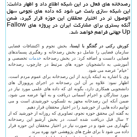
رصدخانه های فعال در این شبكه اطلاع داد و اظهار داشت:
این شبكه سازی باعث می شود كه داده های نجومی سهل
الوصول تر در اختیار محققان این حوزه قرار گیرد، ضمن
آنكه بستری برای مشاركت ایران در پروژه های Fallow
Up جهانی فراهم خواهد شد.
کورش رکنی در گفتگو با ایسنا،
بخش نجوم و اکتشافات فضایی
سازمان فضایی را شامل دو بخش رصدخانه و رهگیری پسماندهای
فضایی دانست و اضافه کرد: در بخش رصدخانه
خدمات
تخصصی و
آموزشی به دانشجویان حوزه های مرتبط در چارچوب رصدخانه
"خیام" عرضه می شود.
وی با اشاره به اینکه بازدید از این رصدخانه برای عموم مردم است،
اظهار نمود: علاوه بر آن این رصدخانه در اجرای پروپوزال های
دانشجویی همکاری دارد، بگونه ای که داده های علمی مورد نیاز در
مورد ستارگان و اجرام آسمانی دریافت و به آنها عرضه می شود،
ضمن آنکه این رصدخانه مجهز به تلسکوپ خورشیدی است و می
توانیم داده هایی از خورشید را در اختیار محققان قرار دهیم.
به گفته این محقق حوزه نجوم، تصاویری که روزانه از خورشید که از
۲ سال قبل دریافت شده است، در بخش آرشیو این رصدخانه
نگهداری می شود و در صورت نیاز در اختیار محققان این حوزه قرار
داده می شود تا برای طرح های پژوهشی خود بهره ببرند.