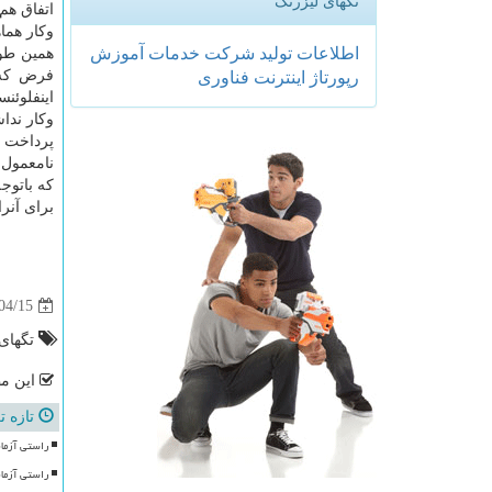
تگهای لیزرتگ
اتفاق هم
وکار هما
اطلاعات
تولید
شركت
خدمات
آموزش
همین طور
فرض که و
رپورتاژ
اینترنت
فناوری
اینفلوئن
وکار ندا
پرداخت ج
نامعمول 
که باتوج
برای آنر
04/15
تگهای
این مط
تازه ت
راستی آزما
راستی آزما