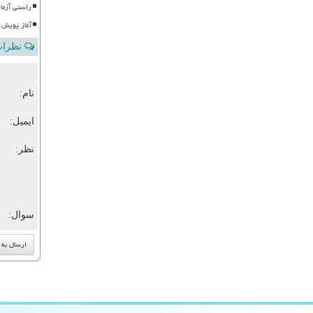
راستی آزما
آغاز پویش ک
نظرات 
نام:
ایمیل:
نظر:
سوال: