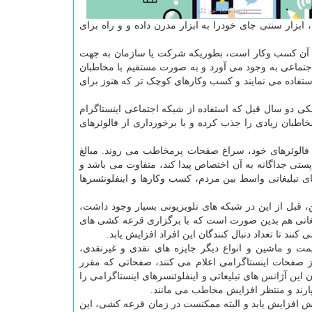
 ابزار سنتی جای خودرا به ابزار مدرن داده و و راه برای
ی آن کسب وکار است، بطوریکه شرکت یا سازمان به جهت
اجتماعی به وجود می آورد و به صورت مستقیم با مخاطبان
استفاده می نمایند و کسب وکارهای کوچک تر که هنوز برای
کی دو سال قبل که استفاده از شبکه اجتماعی اینستاگرام
خاطبان زیادی را جذب کرده و با برخورداری از فالوئرهای
فالوئرهای خود، سراغ صفحات پرمخاطب می روند. مبالغ
 پستی جداگانه به آن اختصاص پیدا کند، متفاوت می باشد و
ی تبلیغاتی واسط بین مردم، کسب وکارها و اینفلونئسرها
قبل از این در شبکه های تلویزیونی بسیار وجود داشت،
یغاتی هم بدین صورت است که با برگزاری قرعه کشی های
نند تا تعداد دنبال کنندگان این افراد افزایش یابد.
یمت و ماشین و انواع دیگر جایزه های نقدی و غیرنقدی،
صفحات اینستاگرامی اعلام می کنند، صفحاتی که مقرر
این آژانس های تبلیغاتی و اینفلوئنسرهای اینستاگرامی را
 سپارند و منتظر افزایش مخاطب می مانند.
نش افزایش یابد و البته ممکنست در زمان قرعه کشی، این