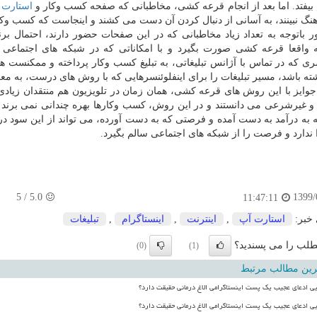
 بیفتد. اما بعد از انجام قرعه کشی، مخاطبانی که صفحه کسب وکار و
استارت 
هنگ نبینند، به آسانی از دنبال کردن آن دست می کشند و اینجاست که کسب وک
 باتوجه به تعداد زیاد مخاطبانی که در این صفحات حضور دارند، احتمال برن
اقعا قرعه کشی صورت بگیرد و با امکاناتی که در شبکه های اجتماعی و 
سری که در تماس با آژانس تبلیغاتی، به تبلیغ کسب وکار پرداخته و ممکنست 
شته باشد، مسیر تبلیغات را برای اینفلوئنسرهایی که با روش های درست، به مع
وایز با این روش های قرعه کشی، همان زمان در تلویزیون هم منتقدان زیاد
و غیرشرعی می دانستند و در این روش، کسب وکارها بهره چندانی نمی برند و
ه به درآمد به دست آمده و فرصتی که به دست آورده، می تواند از این سود در
ا ندارد و فرصت را از شبکه های اجتماعی سالم بگیرد.
5
/
5.0
1399/
11:47:11
 خبر:
استارت آپ
,
اینترنت
,
اینستاگرام
,
تبلیغات
لب را می پسندید؟
(0)
(1)
رین مطالب مرتبط
یی ادعای عجیب یک پست اینستاگرامی الاغ درمانی حقیقت دارد؟
یی ادعای عجیب یک پست اینستاگرامی الاغ درمانی حقیقت دارد؟