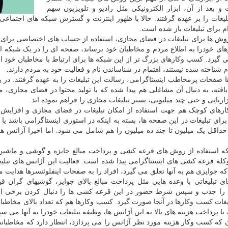
 بعد از آن، ابزار الکترونیکی مثل رادیو و تلویزیون سهم
لیغات را بر عهده گرفتند. حالا با ظهور اینترنت و گسترش شبکه های اجتماعی،
ام برای تبلیغات باز شده است.
وش ها برای تبلیغات در فضای مجازی، استفاده از حساب های اختصاصی برا
رهای خودرا به اطلاع مردم و مخاطبان خود برساند، صفحه ای را در یک شبکه 
ی گیرد. کسب وکارهای بزرگ تر از این شبکه ها برای ارتباط با مخاطبان خود 
 شناخته شده نیستند، اهتمام در شناساندن نام و فعالیت خود به مردم دارند.
ا صفحات پرمخاطب اینستاگرامی، رسالت این تبلیغات را به عهده گرفتند. در ی
افته، به دنبال آن مشاغلی هم پیدا شده که با تولید محتوا در فضای مجازی، م
رتایی و حتی چند میلیونی، بستر تبلیغات مجازی را فراهم نموده اند.
های کوچک هم جهت استفاده از امکان تبلیغات در فضای مجازی و افزایش 
برای تبلیغات در این صفحه ها، بسته به اینکه در استوری اینستاگرامی باشد یا
حداقل یک میلیون تا چند ده میلیون را هم شامل می شود. اما اخیرا آژانس ها
ه استفاده از روش های قرعه کشی و پرداخت مبالغ جایزه و گوشی و ماشین، 
کله قرعه کشی های اینستاگرامی پیدا شده است. فعالیت این آژانس های تبل
ه جوایزی هم به آنها تعلق می گیرد، افراد را به صفحات اینفلوئنسرها هدایت می ک
ی تبلیغاتی با وعده هایی مثل پرداخت مبالغ بالای جوایز، گوشیهای گران ق
 را جذب و سپس شرط حضور در این قرعه کشی ها را دنبال کردن برخی از 
غات کسب وکارها در آنجا صورت گیرد. کسب وکارها هم که تعداد بالای مخاطبان 
 با پرداخت هزینه های بالا به این آژانس ها، وظیفه تبلیغات خودرا به آنها می
 که کسب وکار هزینه مورد نظر آژانس را می پردازد، انتظار دارد که مخاطبا