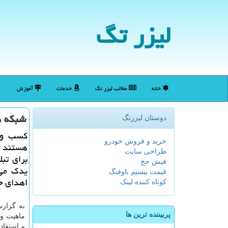
لیزر تگ
خانه
مطالب لیزر تگ
خدمات
آموزش
شبكه ه
دوستان لیزرتگ
كسب وكا
خرید و فروش خودرو
هستند و 
طراحی سایت
برای تبل
فیش حج
یدك می 
قیمت بیسیم باوفنگ
اهدای جو
کوتاه کننده لینک
به گزارش
پربیننده ترین ها
ماهیت و 
و استفاد