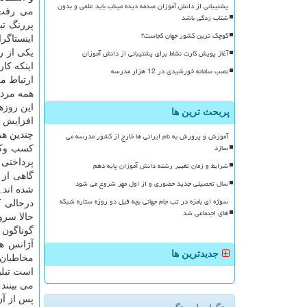
پشتیبانی از دانش آموزان صدمه دیده میناب باید علمی و بدون
می رفت و
شتاب زدگی باشد
پررنگ تب
کوچک ترین کشور جهان کجاست؟
اینستاگر
آغاز پویش کارت نشاط برای پشتیبانی از دانش آموزان
یکی از ر
اینکه کا
نصب سامانه خورشیدی در 12 هزار مدرسه
ارتباط م
همه مردم
این روزه
پربحث ترین ها
افزایش ی
آموزش و پرورش به نام ایرانی ها خارج از کشور مدرسه می
چندین هزا
سازد
کسب وکار
پرداختی 
شرایط و زمان تغییر رشته دانش آموزان پایه دهم
گاهی از 
سال تحصیلی جدید حضوری و از اول مهر شروع می شود
شده اند.
سوژه ای بامزه در تب جام جهانی بچه فیل دو روزه ستاره شبکه
درحالی ک
های اجتماعی شد
حالا سرو
گوناگون ک
آژانس ها
جدیدترین ها
مخاطبان
است تبلی
می بینند،
پس از آن