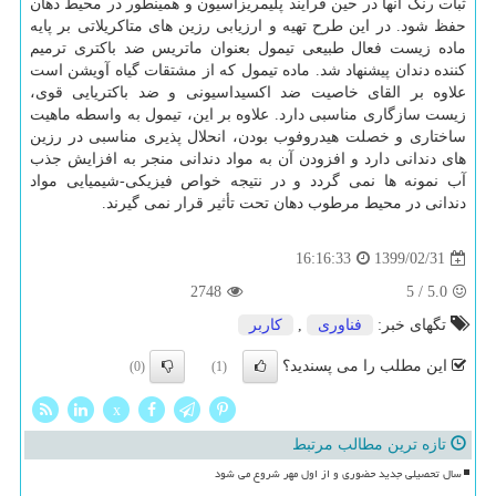
ثبات رنگ آنها در حین فرایند پلیمریزاسیون و همینطور در محیط دهان
حفظ شود. در این طرح تهیه و ارزیابی رزین های متاکریلاتی بر پایه
ماده زیست فعال طبیعی تیمول بعنوان ماتریس ضد باکتری ترمیم
کننده دندان پیشنهاد شد. ماده تیمول که از مشتقات گیاه آویشن است
علاوه بر القای خاصیت ضد اکسیداسیونی و ضد باکتریایی قوی،
زیست سازگاری مناسبی دارد. علاوه بر این، تیمول به واسطه ماهیت
ساختاری و خصلت هیدروفوب بودن، انحلال پذیری مناسبی در رزین
های دندانی دارد و افزودن آن به مواد دندانی منجر به افزایش جذب
آب نمونه ها نمی گردد و در نتیجه خواص فیزیکی-شیمیایی مواد
دندانی در محیط مرطوب دهان تحت تأثیر قرار نمی گیرند.
1399/02/31
16:16:33
2748
5
/
5.0
تگهای خبر:
فناوری
,
كاربر
این مطلب را می پسندید؟
(0)
(1)
x
تازه ترین مطالب مرتبط
سال تحصیلی جدید حضوری و از اول مهر شروع می شود