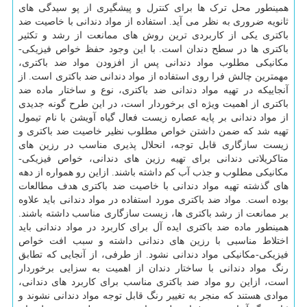
همینطور محل ترک ها برای کنترل و پیشگیری از پو سیدگی های
ثانویه ضروری به نظر می آید. استفاده از مواد دندانی با خاصیت ضد
باکتری یکی از کاربردی ترین روش های ممانعت از رشد و تکثیر
باکتری ها در سطح دندان است. با این وجود حفظ خواص فیزیکی-
مکانیکی مطلوب مواد دندانی پس از افزودن مواد ضد باکتری،
مهمترین چالش فرا روی استفاده از مواد دندانی ضد باکتری است. از
آنجاییکه در تهیه مواد دندانی ضد باکتری، نوع و ساختار ماده ضد
باکتری از اهمیت ویژه ای برخوردار است، در این طرح گونه جدیدی
از مواد دندانی بر پایه عصاره زیست فعال گیاه آویشن با نام تیمول
تهیه شد که ضمن داشتن خواص مطلوب نظیر خاصیت ضد باکتری و
زیست سازگاری قابل توجه، انحلال پذیری مناسب در رزین های
متاکریلاتی دندانی برای تهیه رزین های دندانی، خواص فیزیکی-
مکانیکی مطلوب و جذب آب کم داشته باشند. ازاین رو همواره از دهه
های گذشته تهیه مواد دندانی با خاصیت ضد باکتری هدف مطالعات
بوده است. مواد ضد باکتری مورد استفاده در مواد دندانی باید علاوه
بر ممانعت از رشد باکتری ها، زیست سازگاری مناسب داشته باشند.
همینطور ماده ضد باکتری ایده آل برای کاربرد در مواد دندانی باید
اختلاط مناسبی با رزین های دندانی داشته و سبب افت خواص
فیزیکی-مکانیکی مواد دندانی نشود. از طرفی، از آنجایی که تطابق
رنگ مواد دندانی با ساختار دندان از اهمیت به سزایی برخوردار
است، ازاین رو مواد ضد باکتری مناسب برای کاربرد های دندانی،
موادی هستند که منجر به تغییر رنگ قابل توجه مواد دندانی نشوند و