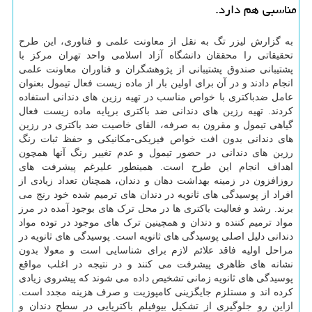
مناسبی هم دارد.
به گزارش لیزر تگ به نقل از معاونت علمی و فناوری، این طرح
تحقیقاتی را محققان دانشگاه آزاد اسلامی واحد تهران مرکز با
پشتیبانی صندوق پشتیبانی از پژوهشگران و فناوران معاونت علمی
انجام دادند و در آن برای اولین بار از ماده زیست فعال تیمول بعنوان
عامل ضدباکتری با خواص مناسب در تهیه رزین های دندانی استفاده
کردند. تهیه رزین های دندانی ضد باکتری برپایه ماده زیست فعال
گیاهی تیمول و مقرون به صرفه، القای خاصیت ضد باکتری در رزین
های دندانی بدون افت خواص فیزیکی-مکانیکی و حفظ ثبات رنگ
رزین های دندانی در حضور تیمول و عدم تغییر رنگ آنها همچون
اهداف انجام این طرح است. همینطور علیرغم پیشرفت های
روزافزون در زمینه بهداشت دهان و دندان، همچنان تعداد زیادی از
افراد از پوسیدگی های ثانویه در دندان های ترمیم شده خود رنج می
برند. رشد و فعالیت باکتری ها در محل ترک های بوجود آمده در مرز
مواد ترمیم کننده و دندان و همچینین ترک های موجود در توده مواد
دندانی دلیل اصلی پوسیدگی های ثانویه است. پوسیدگی های ثانویه در
مراحل اولیه فاقد علائم لازم برای شناسایی است و معولا بدون
نشانه های ظاهری پیشرفت می کنند و در نتیجه در اغلب مواقع
پوسیدگی های ثانویه زمانی تشخیص داده می شوند که پیشروی زیادی
کرده اند و مستلزم جایگزینی کامپوزیت و صرف هزینه مجدد است.
ازاین رو جلوگیری از تشکیل بیوفیلم باکتریایی در سطح دندان و