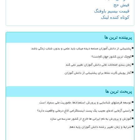
فیش حج
قیمت بیسیم باوفنگ
کوتاه کننده لینک
پربیننده ترین ها
پشتیبانی از دانش آموزان صدمه دیده میناب باید علمی و بدون شتاب زدگی باشد
کوچک ترین کشور جهان کجاست؟
زمان بندی امتحانات غائی دانش آموزان تغییر نمی کند
آغاز پویش کارت نشاط برای پشتیبانی از دانش آموزان
پربحث ترین ها
توسعه فرصتهای شناسایی و پرورش استعدادها، مأموریت ملی سمپاد است
راستی آزمایی ادعای عجیب یک پست اینستاگرامی الاغ درمانی واقعیت دارد؟
آموزش و پرورش به نام ایرانی ها خارج از کشور مدرسه می سازد
شرایط و زمان تغییر رشته دانش آموزان پایه دهم