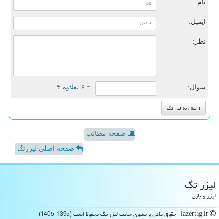
نام:
ایمیل:
نظر:
سوال:
= ۶ بعلاوه ۳
صفحه مطالب
صفحه اصلی لیزرتگ
لیزر تگ
لیزر و بازی
lazertag.ir - حقوق مادی و معنوی سایت لیزر تگ محفوظ است (1395-1405)