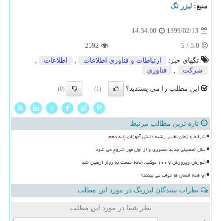
منبع:
لیزر تگ
1399/02/13
14:34:00
2592
5
/
5.0
تگهای خبر:
ارتباطات و فناوری اطلاعات
,
اطلاعات
,
شركت
,
فناوری
این مطلب را می پسندید؟
(0)
(1)
x
تازه ترین مطالب مرتبط
شرایط و زمان تغییر رشته دانش آموزان پایه دهم
سال تحصیلی جدید حضوری و از اول مهر شروع می شود
آموزش وپرورش با ۱۰۰ موکب، آماده خدمت به زوار اربعین شد
آیا همه انسان ها خواب می بینند؟
نظرات بینندگان لیزرتگ در مورد این مطلب
نظر شما در مورد این مطلب