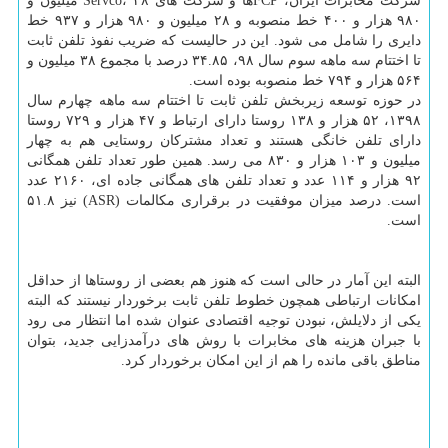
شرکت مخابرات ایران، FCPها و شرکت های Servco، ۳۸ میلیون و
۹۸۰ هزار و ۴۰۰ خط منصوبه و ۲۸ میلیون و ۹۸۰ هزار و ۹۳۷ خط
دایری را شامل می شود. این در حالیست که ضریب نفوذ تلفن ثابت
تا اختتام سه ماهه سوم سال ۹۸، ۳۴.۸۵ درصد با مجموع ۳۸ میلیون و
۵۶۴ هزار و ۷۹۴ خط منصوبه بوده است.
در حوزه توسعه زیربخش تلفن ثابت تا اختتام سه ماهه چهارم سال
۱۳۹۸، ۵۲ هزار و ۱۳۸ روستا دارای ارتباط و ۴۷ هزار و ۷۲۹ روستا
دارای تلفن خانگی هستند و تعداد مشترکان روستایی هم به چهار
میلیون و ۱۰۳ هزار و ۸۳۰ می رسد. همین طور تعداد تلفن همگانی
۹۲ هزار و ۱۱۴ عدد و تعداد تلفن های همگانی جاده ای، ۲۱۶۰ عدد
است. درصد میزان موفقیت در برقراری مکالمات (ASR) نیز ۵۱.۸
است.
البته این آمار در حالی است که هنوز هم بعضی از روستاها از حداقل
امکانات ارتباطی همچون خطوط تلفن ثابت برخوردار نیستند که البته
یکی از دلایلش، نبودن توجیه اقتصادی عنوان شده اما انتظار می رود
با جبران هزینه های مخابرات با روش های درآمدزایی جدید، بتوان
مناطق باقی مانده را هم از این امکان برخوردار کرد.