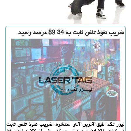
ضریب نفوذ تلفن ثابت به 34 89 درصد رسید
لیزر تگ: طبق آخرین آمار منتشره، ضریب نفوذ تلفن ثابت
در كشور 34.89 درصد است كه بیش از 38 میلیون خط