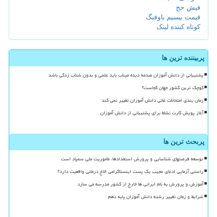
فیش حج
قیمت بیسیم باوفنگ
کوتاه کننده لینک
پربیننده ترین ها
پشتیبانی از دانش آموزان صدمه دیده میناب باید علمی و بدون شتاب زدگی باشد
کوچک ترین کشور جهان کجاست؟
زمان بندی امتحانات غائی دانش آموزان تغییر نمی کند
آغاز پویش کارت نشاط برای پشتیبانی از دانش آموزان
پربحث ترین ها
توسعه فرصتهای شناسایی و پرورش استعدادها، مأموریت ملی سمپاد است
راستی آزمایی ادعای عجیب یک پست اینستاگرامی الاغ درمانی واقعیت دارد؟
آموزش و پرورش به نام ایرانی ها خارج از کشور مدرسه می سازد
شرایط و زمان تغییر رشته دانش آموزان پایه دهم