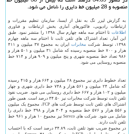
منصوبه و 28 میلیون خط دایری را شامل می شود.
به گزارش لیزر تگ به نقل از ایسنا، سازمان تنظیم مقررات و
ارتباطات رادیویی، فاکتورهای آماری بخش ارتباطات و فناوری
اطلاعات
تا اختتام سه ماهه چهارم سال ۱۳۹۸ را منتشر نمود. طبق
این آمار، تعداد اشتراک های تلفن ثابت تا اختتام سه ماهه چهارم
۱۳۹۸، توسط شرکت
مخابرات
ایران به مجموع ۳۷ میلیون و ۴۱۱
هزار و ۷۰۰ خط منصوبه رسیده که شامل ۳۱ میلیون و ۵۰۱ هزار و
۹۸۶ تعداد خط منصوبه شهری و پنج میلیون و ۹۰۹ هزار و ۷۱۴ خط
منصوبه روستایی می شود.
تعداد خطوط دایری نیز مجموع ۲۸ میلیون و ۶۶۴ هزار و ۴۱۵ رسیده
که شامل ۲۴ میلیون و ۵۶۱ هزار و ۷۴۸ خط دایری شهری و چهار
میلیون و ۱۰۲ هزار و ۶۶۷ خط دایری روستایی می شود. ضریب نفوذ
تلفن ثابت توسط شرکت مخابرات نیز ۳۴.۵۰ درصد است. همین طور
اشتراک های تلفن ثابت توسط شرکت های FCP، مجموع یک میلیون
و ۵۵۶ هزار و ۵۷۶ خط منصوبه و ۳۰۴ هزار و ۳۹۸ خط دایری را
شامل می شود. شرکت های Servco نیز مجموع ۱۰ هزار و ۹۶۱ خط
تلفن ثابت دارند.
در مجموع ضریب نفوذ تلفن ثابت، ۳۴.۸۹ درصد است که با احتساب